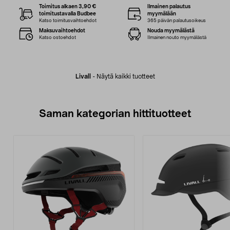
Toimitus alkaen 3,90 €
Ilmainen palautus
toimitustavalla Budbee
myymälään
Katso toimitusvaihtoehdot
365 päivän palautusoikeus
Maksuvaihtoehdot
Nouda myymälästä
Katso ostoehdot
Ilmainen nouto myymälästä
Livall
-
Näytä kaikki tuotteet
Saman kategorian hittituotteet