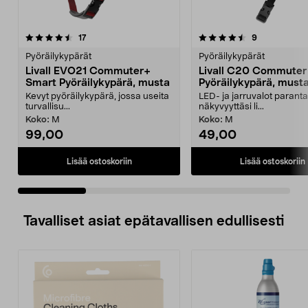
4.5 viidestä
arvostelut
4.5 viidestä
arvostelut
17
9
tähdestä
t
Pyöräilykypärät
Pyöräilykypärät
Livall EVO21 Commuter+
Livall C20 Commuter
Smart Pyöräilykypärä, musta
Pyöräilykypärä, must
Kevyt pyöräilykypärä, jossa useita
LED- ja jarruvalot parant
turvallisu...
näkyvyyttäsi li...
Koko:
M
Koko:
M
99,00
49,00
Lisää ostoskoriin
Lisää ostoskoriin
Tavalliset asiat epätavallisen edullisesti