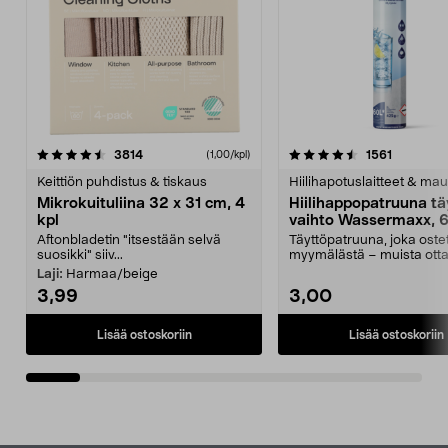
4.5viidestä
arvostelut
4.5viidestä
arvostelu
3814
1561
(1,00/kpl)
tähdestä
t
Keittiön puhdistus & tiskaus
Hiilihapotuslaitteet & mau
Mikrokuituliina 32 x 31 cm, 4
Hiilihappopatruuna tä
kpl
vaihto Wassermaxx, 6
Aftonbladetin "itsestään selvä
Täyttöpatruuna, joka ost
suosikki" siiv...
myymälästä – muista ott
patruuna mukaasi m...
Laji:
Harmaa/beige
3,99
3,00
Lisää ostoskoriin
Lisää ostoskoriin