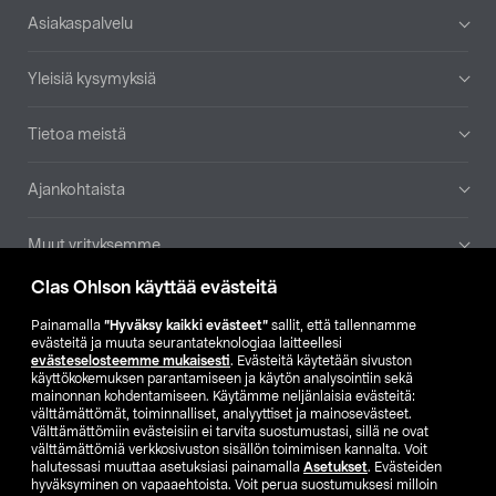
Alatunniste
Asiakaspalvelu
Yleisiä kysymyksiä
Tietoa meistä
Ajankohtaista
Muut yrityksemme
Clas Ohlson käyttää evästeitä
Etsi myymälä
Painamalla
”Hyväksy kaikki evästeet”
sallit, että tallennamme
evästeitä ja muuta seurantateknologiaa laitteellesi
SE
NO
FI
evästeselosteemme mukaisesti
. Evästeitä käytetään sivuston
käyttökokemuksen parantamiseen ja käytön analysointiin sekä
FI
SV
mainonnan kohdentamiseen. Käytämme neljänlaisia evästeitä:
välttämättömät, toiminnalliset, analyyttiset ja mainosevästeet.
Välttämättömiin evästeisiin ei tarvita suostumustasi, sillä ne ovat
välttämättömiä verkkosivuston sisällön toimimisen kannalta. Voit
halutessasi muuttaa asetuksiasi painamalla
Asetukset
. Evästeiden
hyväksyminen on vapaaehtoista. Voit perua suostumuksesi milloin