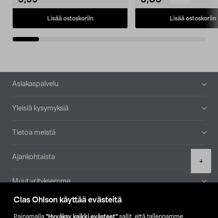
3,99
3,00
Lisää ostoskoriin
Lisää ostoskoriin
Alatunniste
Asiakaspalvelu
Yleisiä kysymyksiä
Tietoa meistä
Ajankohtaista
Product
+
quantity
Muut yrityksemme
Clas Ohlson käyttää evästeitä
Etsi myymälä
Painamalla
”Hyväksy kaikki evästeet”
sallit, että tallennamme