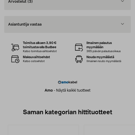
Arvostelut
(3)
Asiantuntija vastaa
Toimitus alkaen 3,90 €
Ilmainen palautus
toimitustavalla Budbee
myymälään
Katso toimitusvaihtoehdot
365 päivän palautusoikeus
Maksuvaihtoehdot
Nouda myymälästä
Katso ostoehdot
Ilmainen nouto myymälästä
Amo
-
Näytä kaikki tuotteet
Saman kategorian hittituotteet