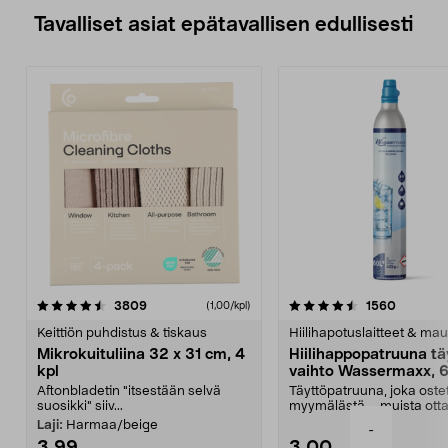
Tavalliset asiat epätavallisen edullisesti
4.5viidestä
arvostelut
4.5viidestä
arvostel
3809
1560
(1,00/kpl)
tähdestä
t
Keittiön puhdistus & tiskaus
Hiilihapotuslaitteet & mau
Mikrokuituliina 32 x 31 cm, 4
Hiilihappopatruuna tä
kpl
vaihto Wassermaxx, 6
Aftonbladetin "itsestään selvä
Täyttöpatruuna, joka ost
suosikki" siiv...
myymälästä – muista ott
patruuna mukaasi m...
Laji:
Harmaa/beige
-