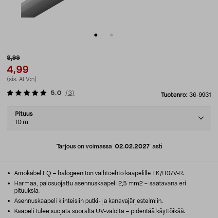
8,99
4,99
(sis. ALV:n)
5.0
(
3
)
Tuotenro:
36-9931
Select
Pituus
variant
10 m
Tarjous on voimassa
02.02.2027
asti
Amokabel FQ – halogeeniton vaihtoehto kaapelille FK/H07V-R.
Harmaa, palosuojattu asennuskaapeli 2,5 mm2 – saatavana eri
pituuksia.
Asennuskaapeli kiinteisiin putki- ja kanavajärjestelmiin.
Kaapeli tulee suojata suoralta UV-valolta – pidentää käyttöikää.