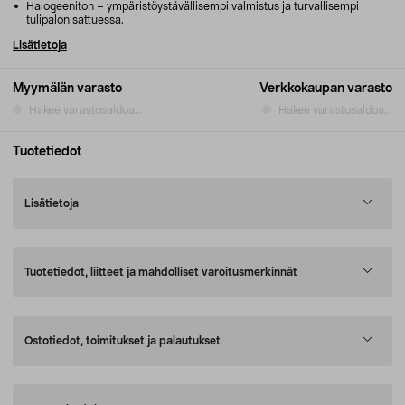
Halogeeniton – ympäristöystävällisempi valmistus ja turvallisempi
tulipalon sattuessa.
Lisätietoja
Myymälän varasto
Verkkokaupan varasto
Hakee varastosaldoa...
Hakee varastosaldoa...
Tuotetiedot
Lisätietoja
Tuotetiedot, liitteet ja mahdolliset varoitusmerkinnät
Ostotiedot, toimitukset ja palautukset