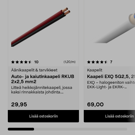
4.5 viidestä
arvostelut
4.5 viidestä
arvostelut
10
7
(1,20/m)
tähdestä
t
Äänikaapelit & tarvikkeet
Kaapelit
Auto- ja kaiutinkaapeli RKUB
Kaapeli EXQ 5G2,5, 
2x2,5 mm2
EXQ – halogeeniton vaiht
EKK-Light- ja EKRK-
Litteä heikkojännitekaapeli, jossa
kulokaapeleille. 5-johtimin
kaksi rinnakkaista johdinta.
Kaiutinkaapeliks...
29,95
69,00
Lisää ostoskoriin
Lisää ostoskoriin