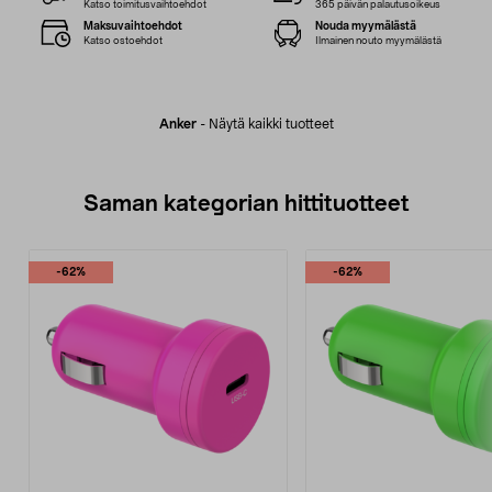
Katso toimitusvaihtoehdot
365 päivän palautusoikeus
Maksuvaihtoehdot
Nouda myymälästä
Katso ostoehdot
Ilmainen nouto myymälästä
Anker
-
Näytä kaikki tuotteet
Saman kategorian hittituotteet
-62%
-62%