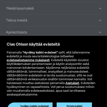
Yleisiä kysymyksiä
Tietoa meistä
Ajankohtaista
Clas Ohlson käyttää evästeitä
Muut yrityksemme
Painamalla
”Hyväksy kaikki evästeet”
sallit, että tallennamme
Etsi myymälä
evästeitä ja muuta seurantateknologiaa laitteellesi
evästeselosteemme mukaisesti
. Evästeitä käytetään sivuston
käyttökokemuksen parantamiseen ja käytön analysointiin sekä
mainonnan kohdentamiseen. Käytämme neljänlaisia evästeitä:
SE
NO
FI
välttämättömät, toiminnalliset, analyyttiset ja mainosevästeet.
Välttämättömiin evästeisiin ei tarvita suostumustasi, sillä ne ovat
FI
SV
välttämättömiä verkkosivuston sisällön toimimisen kannalta. Voit
halutessasi muuttaa asetuksiasi painamalla
Asetukset
. Evästeiden
hyväksyminen on vapaaehtoista. Voit perua suostumuksesi milloin
vain muuttamalla evästeasetuksiasi, apua saat tarvittaessa
asiakaspalvelustamme.
Hyväksy kaikki evästeet
Poista kaikki
Club Clas
Ostoehdot
Tietosuojaseloste