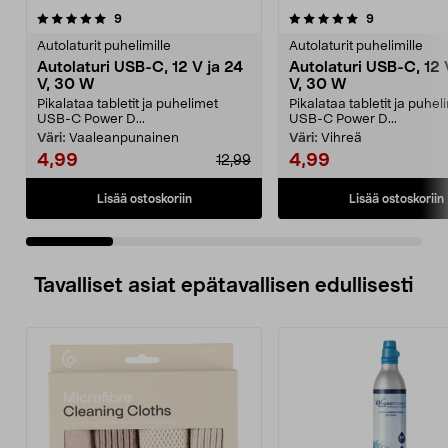
5.0 viidestä
arvostelut
4.5 viidestä
arvostelut
9
9
tähdestä
t
Autolaturit puhelimille
Autolaturit puhelimille
Autolaturi USB-C, 12 V ja 24
Autolaturi USB-C, 12 
V, 30 W
V, 30 W
Pikalataa tabletit ja puhelimet
Pikalataa tabletit ja puhel
USB-C Power D...
USB-C Power D...
Väri:
Vaaleanpunainen
Väri:
Vihreä
4,99
4,99
12,99
Lisää ostoskoriin
Lisää ostoskoriin
Tavalliset asiat epätavallisen edullisesti