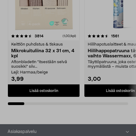
4.5viidestä
arvostelut
4.5viidestä
arvostelu
3814
1561
(1,00/kpl)
tähdestä
t
Keittiön puhdistus & tiskaus
Hiilihapotuslaitteet & mau
Mikrokuituliina 32 x 31 cm, 4
Hiilihappopatruuna tä
kpl
vaihto Wassermaxx, 6
Aftonbladetin "itsestään selvä
Täyttöpatruuna, joka ost
suosikki" siiv...
myymälästä – muista ott
patruuna mukaasi m...
Laji:
Harmaa/beige
3,99
3,00
Lisää ostoskoriin
Lisää ostoskoriin
Alatunniste
Asiakaspalvelu