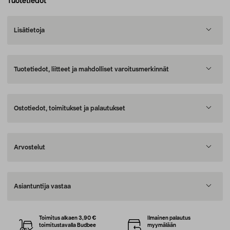
Tuotetiedot
Lisätietoja
Tuotetiedot, liitteet ja mahdolliset varoitusmerkinnät
Ostotiedot, toimitukset ja palautukset
Arvostelut
Asiantuntija vastaa
Toimitus alkaen 3,90 €
Ilmainen palautus
toimitustavalla Budbee
myymälään