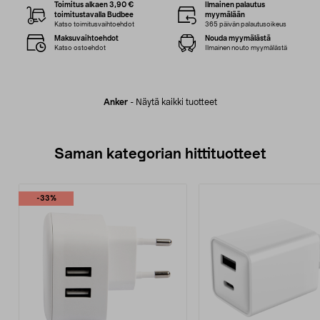
Toimitus alkaen 3,90 €
Ilmainen palautus
toimitustavalla Budbee
myymälään
Katso toimitusvaihtoehdot
365 päivän palautusoikeus
Maksuvaihtoehdot
Nouda myymälästä
Katso ostoehdot
Ilmainen nouto myymälästä
Anker
-
Näytä kaikki tuotteet
Saman kategorian hittituotteet
-33%