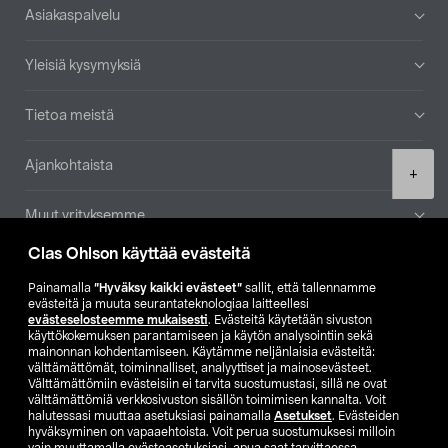
Alatunniste
Asiakaspalvelu
Yleisiä kysymyksiä
Tietoa meistä
Ajankohtaista
Product
+
quantity
Muut yrityksemme
Clas Ohlson käyttää evästeitä
Etsi myymälä
Painamalla
”Hyväksy kaikki evästeet”
sallit, että tallennamme
evästeitä ja muuta seurantateknologiaa laitteellesi
SE
NO
FI
evästeselosteemme mukaisesti
. Evästeitä käytetään sivuston
käyttökokemuksen parantamiseen ja käytön analysointiin sekä
FI
SV
mainonnan kohdentamiseen. Käytämme neljänlaisia evästeitä:
välttämättömät, toiminnalliset, analyyttiset ja mainosevästeet.
Välttämättömiin evästeisiin ei tarvita suostumustasi, sillä ne ovat
välttämättömiä verkkosivuston sisällön toimimisen kannalta. Voit
halutessasi muuttaa asetuksiasi painamalla
Asetukset
. Evästeiden
hyväksyminen on vapaaehtoista. Voit perua suostumuksesi milloin