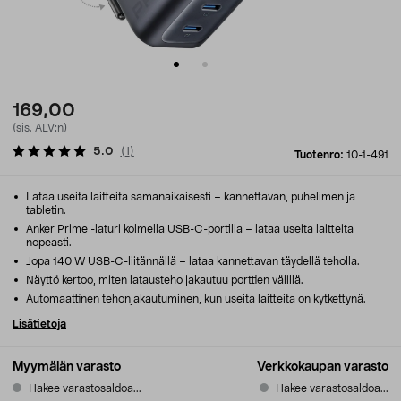
169,00
(sis. ALV:n)
5.0
(
1
)
Tuotenro:
10-1-491
Lataa useita laitteita samanaikaisesti – kannettavan, puhelimen ja
tabletin.
Anker Prime -laturi kolmella USB-C-portilla – lataa useita laitteita
nopeasti.
Jopa 140 W USB-C-liitännällä – lataa kannettavan täydellä teholla.
Näyttö kertoo, miten latausteho jakautuu porttien välillä.
Automaattinen tehonjakautuminen, kun useita laitteita on kytkettynä.
Lisätietoja
Myymälän varasto
Verkkokaupan varasto
Hakee varastosaldoa...
Hakee varastosaldoa...