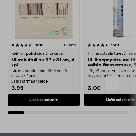
4.5viidestä
arvostelut
4.5viidestä
arvostelu
3810
1561
(1,00/kpl)
tähdestä
t
Keittiön puhdistus & tiskaus
Hiilihapotuslaitteet & mau
Mikrokuituliina 32 x 31 cm, 4
Hiilihappopatruuna tä
kpl
vaihto Wassermaxx, 6
Aftonbladetin "itsestään selvä
Täyttöpatruuna, joka ost
suosikki" siiv...
myymälästä – muista ott
patruuna mukaasi m...
Laji:
Harmaa/beige
-
3,99
3,00
Lisää ostoskoriin
Lisää ostoskoriin