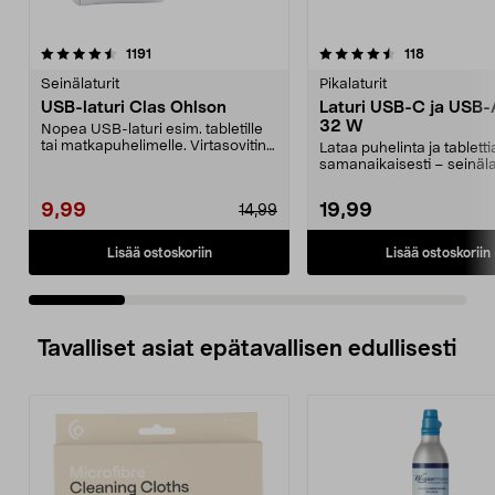
4.5 viidestä
arvostelut
4.5 viidestä
arvostelut
1191
118
tähdestä
t
Seinälaturit
Pikalaturit
USB-laturi Clas Ohlson
Laturi USB-C ja USB-
32 W
Nopea USB-laturi esim. tabletille
tai matkapuhelimelle. Virtasovitin
Lataa puhelinta ja tabletti
voi ladata ...
samanaikaisesti – seinäla
jonka kokonaisteho o...
9,99
19,99
14,99
Lisää ostoskoriin
Lisää ostoskoriin
Tavalliset asiat epätavallisen edullisesti