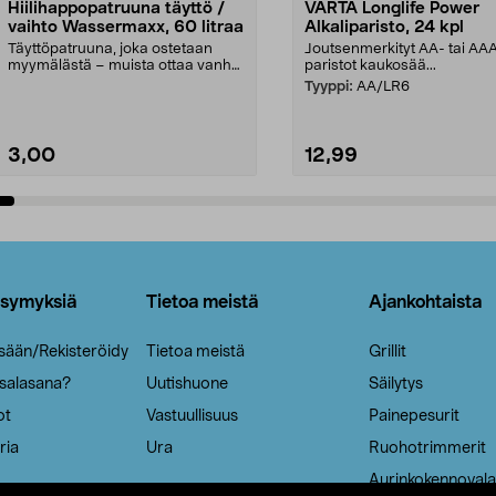
Hiilihappopatruuna täyttö /
VARTA Longlife Power
vaihto Wassermaxx, 60 litraa
Alkaliparisto, 24 kpl
Täyttöpatruuna, joka ostetaan
Joutsenmerkityt AA- tai AA
myymälästä – muista ottaa vanha
paristot kaukosää...
patruuna mukaasi m...
Tyyppi:
AA/LR6
3,00
12,99
Lisää ostoskoriin
Lisää ostoskoriin
ysymyksiä
Tietoa meistä
Ajankohtaista
isään/Rekisteröidy
Tietoa meistä
Grillit
 salasana?
Uutishuone
Säilytys
ot
Vastuullisuus
Painepesurit
ria
Ura
Ruohotrimmerit
Aurinkokennovala