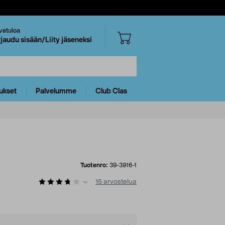
vetuloa
rjaudu sisään/Liity jäseneksi
ukset
Palvelumme
Club Clas
Tuotenro:
39-3916-1
15
arvostelua