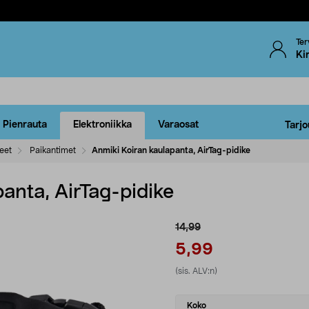
Ter
Ki
Pienrauta
Elektroniikka
Varaosat
Tarjo
eet
Paikantimet
Anmiki Koiran kaulapanta, AirTag-pidike
anta, AirTag-pidike
14,99
5,99
(sis. ALV:n)
Select
Koko