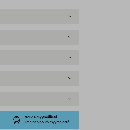
Nouda myymälästä
Ilmainen nouto myymälästä