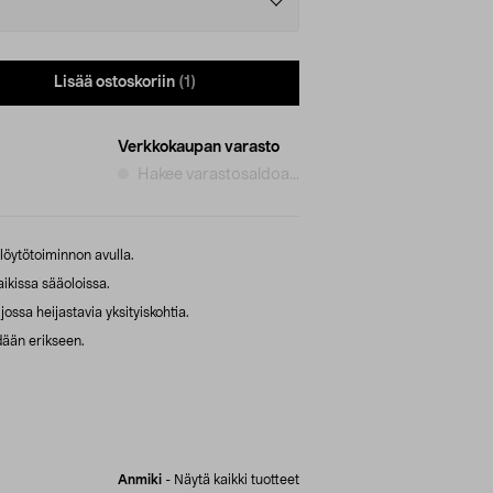
Lisää ostoskoriin
(1)
Verkkokaupan varasto
Hakee varastosaldoa...
löytötoiminnon avulla.
kaikissa sääoloissa.
ssa heijastavia yksityiskohtia.
dään erikseen.
Anmiki
-
Näytä kaikki tuotteet