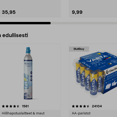
35,95
9,99
 edullisesti
Multibuy
4.5viidestä
arvostelut
4.5viidestä
arvostelut
1561
24104
tähdestä
Hiilihapotuslaitteet & maut
AA-paristot