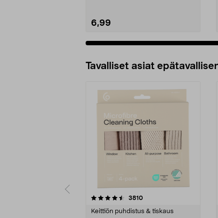
6,99
Tavalliset asiat epätavallisen
5viidestä
4.5viidestä
arvostelut
3810
tähdestä
tähdestä
Keittiön puhdistus & tiskaus