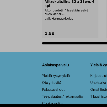
Mikrokuituliina 32 x 31 cm, 4
kpl
Aftonbladetin "itsestään selvä
suosikki" siiv...
Laji:
Harmaa/beige
3,99
Lisää ostoskoriin
Alatunniste
Asiakaspalvelu
Yleisiä k
Yleisiä kysymyksiä
Kirjaudu s
Ota yhteyttä
Unohtuiko
Palautusehdot
Omat tied
Tee palautus / reklamaatio
Tilaushisto
Cookie policy