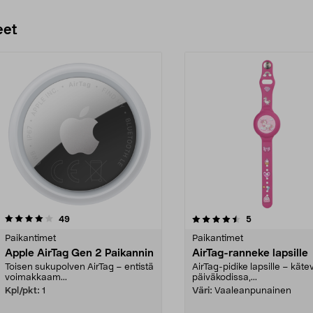
eet
4.5 viidestä
arvostelut
4.5 viidestä
arvostelut
49
5
tähdestä
Paikantimet
Paikantimet
Apple AirTag Gen 2 Paikannin
AirTag-ranneke lapsille
Toisen sukupolven AirTag – entistä
AirTag-pidike lapsille – käte
voimakkaam...
päiväkodissa,...
Kpl/pkt:
1
Väri:
Vaaleanpunainen