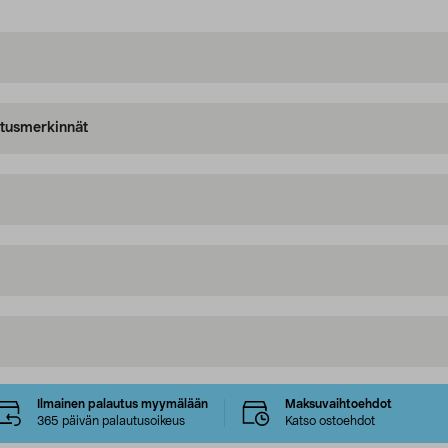
oitusmerkinnät
Ilmainen palautus myymälään
Maksuvaihtoehdot
365 päivän palautusoikeus
Katso ostoehdot