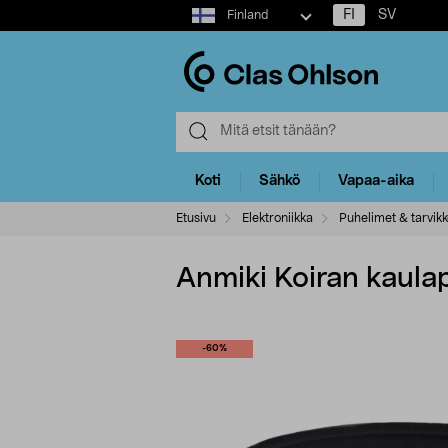
Select
FI
SV
Finland
market
Koti
Sähkö
Vapaa-aika
Etusivu
Elektroniikka
Puhelimet & tarvikk
Anmiki Koiran kaulap
-60%