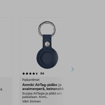
4.5 viidestä
arvostelut
4.5
94
9
tähdestä
tähdestä
Paikantimet
Paikantimet
Anmiki AirTag-pidike ja
Anmiki AirT
avaimenperä, keinonahka
avaimenper
vä
Suojaa AirTagia ja pitää sen
Suojaa AirTagi
paikallaan. Anmi...
paikallaan. An
Väri:
Sininen
Väri:
Ruskea