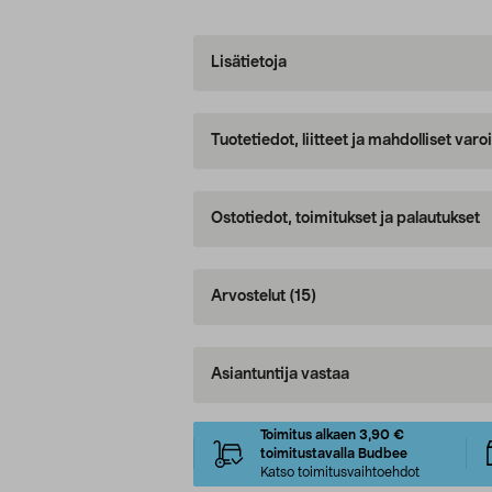
Lisätietoja
Tuotetiedot, liitteet ja mahdolliset var
Ostotiedot, toimitukset ja palautukset
Arvostelut
(15)
Asiantuntija vastaa
Toimitus alkaen 3,90 €
toimitustavalla Budbee
Katso toimitusvaihtoehdot