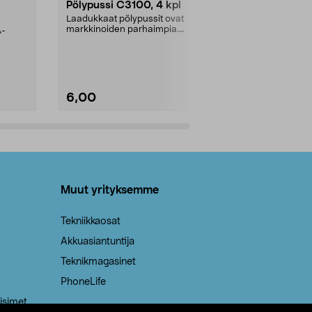
Pölypussi C3100, 4 kpl
Roskapussi,
kahvat, 30 l
Laadukkaat pölypussit ovat
markkinoiden parhaimpia.
A-
Testivoittaja 
Kestävä, jopa 50 % suurempi ...
roskapussi u
Roskapussi, jo
6,00
2,00
Lisää ostoskoriin
Lisää
Muut yrityksemme
Tekniikkaosat
Akkuasiantuntija
Teknikmagasinet
PhoneLife
isimet