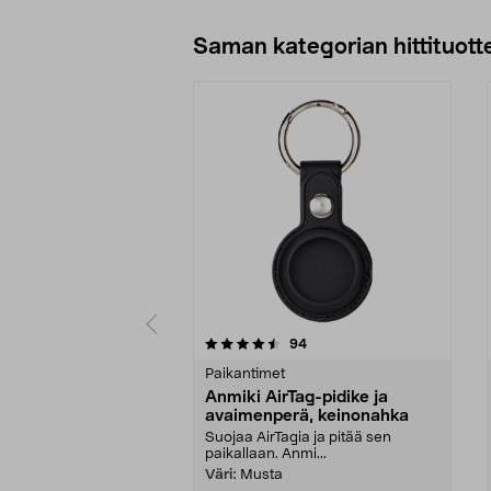
Saman kategorian hittituott
5 viidestä
4.0 viidestä
arvostelut
94
tähdestä
tähdestä
Paikantimet
Anmiki AirTag-pidike ja
avaimenperä, keinonahka
Suojaa AirTagia ja pitää sen
paikallaan. Anmi...
Väri:
Musta