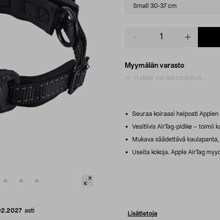
variant
Small 30-37 cm
Product
quantity
Myymälän varasto
Hakee varastosaldoa...
Seuraa koiraasi helposti Applen 
Vesitiivis AirTag-pidike – toimii 
Mukava säädettävä kaulapanta, jo
Useita kokoja. Apple AirTag myy
02.2027
asti
Lisätietoja