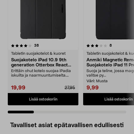
3.5 viidestä
arvostelut
4.0 viidestä
arvostelut
38
8
tähdestä
t
Tabletin suojakotelot & kuoret
Tabletin suojakotelot & ku
Suojakotelo iPad 10.9 9th
Anmiki Magnetic Rem
generation Otterbox React
Suojakotelo iPad 11 Pr
Folio
Erittäin ohut kotelo suojaa iPadia
Suoja ja teline, jossa mag
iskuilta ja naarmuuntumiselta.
valitse py...
Otterbox React...
Väri:
Musta
19,99
9,99
27,95
Lisää ostoskoriin
Lisää ostoskoriin
Tavalliset asiat epätavallisen edullisesti