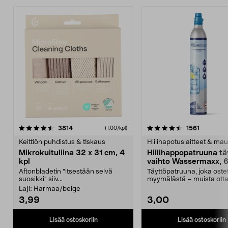
4.5viidestä
arvostelut
4.5viidestä
arvostelu
3814
1561
(1,00/kpl)
tähdestä
t
Keittiön puhdistus & tiskaus
Hiilihapotuslaitteet & mau
Mikrokuituliina 32 x 31 cm, 4
Hiilihappopatruuna tä
kpl
vaihto Wassermaxx, 6
Aftonbladetin "itsestään selvä
Täyttöpatruuna, joka ost
suosikki" siiv...
myymälästä – muista ott
patruuna mukaasi m...
Laji:
Harmaa/beige
3,99
3,00
Lisää ostoskoriin
Lisää ostoskoriin