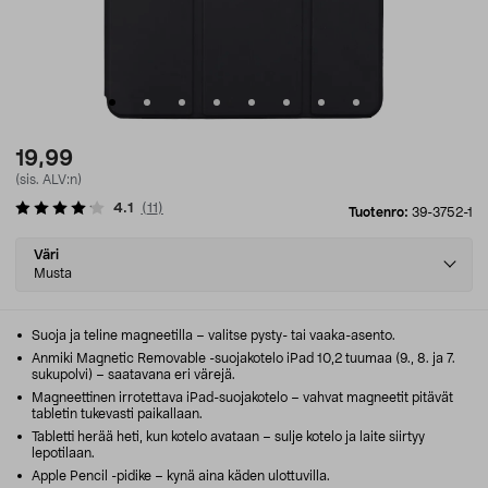
19,99
(sis. ALV:n)
4.1
(
11
)
Tuotenro:
39-3752-1
Select
Väri
variant
Musta
Suoja ja teline magneetilla – valitse pysty- tai vaaka-asento.
Anmiki Magnetic Removable -suojakotelo iPad 10,2 tuumaa (9., 8. ja 7.
sukupolvi) – saatavana eri värejä.
Magneettinen irrotettava iPad-suojakotelo – vahvat magneetit pitävät
tabletin tukevasti paikallaan.
Tabletti herää heti, kun kotelo avataan – sulje kotelo ja laite siirtyy
lepotilaan.
Apple Pencil -pidike – kynä aina käden ulottuvilla.