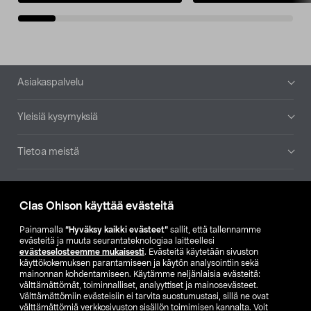
Alatunniste
Asiakaspalvelu
Yleisiä kysymyksiä
Tietoa meistä
Ajankohtaista
Clas Ohlson käyttää evästeitä
Muut yrityksemme
Painamalla
”Hyväksy kaikki evästeet”
sallit, että tallennamme
evästeitä ja muuta seurantateknologiaa laitteellesi
evästeselosteemme mukaisesti
. Evästeitä käytetään sivuston
Etsi myymälä
käyttökokemuksen parantamiseen ja käytön analysointiin sekä
mainonnan kohdentamiseen. Käytämme neljänlaisia evästeitä:
välttämättömät, toiminnalliset, analyyttiset ja mainosevästeet.
SE
NO
FI
Välttämättömiin evästeisiin ei tarvita suostumustasi, sillä ne ovat
välttämättömiä verkkosivuston sisällön toimimisen kannalta. Voit