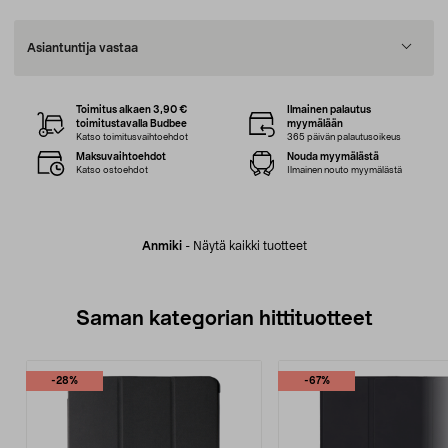
Asiantuntija vastaa
Toimitus alkaen 3,90 €
Ilmainen palautus
toimitustavalla Budbee
myymälään
Katso toimitusvaihtoehdot
365 päivän palautusoikeus
Maksuvaihtoehdot
Nouda myymälästä
Katso ostoehdot
Ilmainen nouto myymälästä
Anmiki
-
Näytä kaikki tuotteet
Saman kategorian hittituotteet
-28%
-67%