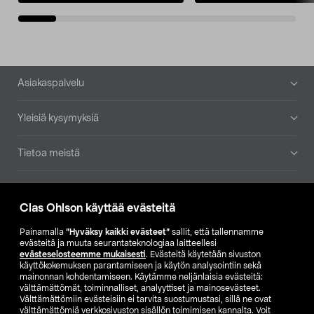
Alatunniste
Asiakaspalvelu
Yleisiä kysymyksiä
Tietoa meistä
Ajankohtaista
Clas Ohlson käyttää evästeitä
Muut yrityksemme
Painamalla
”Hyväksy kaikki evästeet”
sallit, että tallennamme
evästeitä ja muuta seurantateknologiaa laitteellesi
evästeselosteemme mukaisesti
. Evästeitä käytetään sivuston
Etsi myymälä
käyttökokemuksen parantamiseen ja käytön analysointiin sekä
mainonnan kohdentamiseen. Käytämme neljänlaisia evästeitä:
välttämättömät, toiminnalliset, analyyttiset ja mainosevästeet.
SE
NO
FI
Välttämättömiin evästeisiin ei tarvita suostumustasi, sillä ne ovat
välttämättömiä verkkosivuston sisällön toimimisen kannalta. Voit