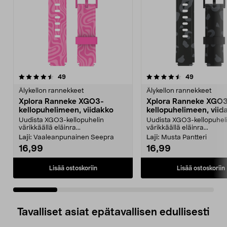
4.5 viidestä
arvostelut
4.5 viidestä
arvostelut
49
49
tähdestä
t
Älykellon rannekkeet
Älykellon rannekkeet
Xplora Ranneke XGO3-
Xplora Ranneke XGO
kellopuhelimeen, viidakko
kellopuhelimeen, viid
Uudista XGO3-kellopuhelin
Uudista XGO3-kellopuhel
värikkäällä eläinra...
värikkäällä eläinra...
Laji:
Vaaleanpunainen Seepra
Laji:
Musta Pantteri
16,99
16,99
Lisää ostoskoriin
Lisää ostoskoriin
Tavalliset asiat epätavallisen edullisesti