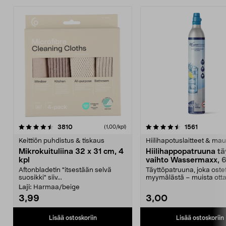
4.5viidestä
arvostelut
4.5viidestä
arvostelu
3810
1561
(1,00/kpl)
tähdestä
t
Keittiön puhdistus & tiskaus
Hiilihapotuslaitteet & mau
Mikrokuituliina 32 x 31 cm, 4
Hiilihappopatruuna tä
kpl
vaihto Wassermaxx, 6
Aftonbladetin "itsestään selvä
Täyttöpatruuna, joka ost
suosikki" siiv...
myymälästä – muista ott
patruuna mukaasi m...
Laji:
Harmaa/beige
3,99
3,00
Lisää ostoskoriin
Lisää ostoskoriin