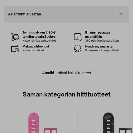
Asiantuntija vastaa
Toimitus alkaen 3,90 €
Ilmainen palautus
toimitustavalla Budbee
myymälään
Katso toimitusvaihtoehdot
365 päivän palautusoikeus
Maksuvaihtoehdot
Nouda myymälästä
Katso ostoehdot
Ilmainen nouto myymälästä
Anmiki
-
Näytä kaikki tuotteet
Saman kategorian hittituotteet