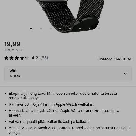
19,99
(sis. ALV:n)
4.2
(
55
)
Tuotenro:
39-3780-1
Select
Väri
variant
Musta
Elegantti ja hengittävä Milanese-ranneke ruostumatonta terästä,
magneettikiinnitys.
Ranneke 38, 40 ja 41 mm:n Apple Watch -kelloihin.
Hienkestävä ja ihoystävällinen Apple Watch -ranneke – treeniin ja
arkeen.
Vahva magneetti pitää kellon tiukasti paikallaan.
Anmiki Milanese Mesh Apple Watch -rannekkeesta on saatavana useita
värejä.