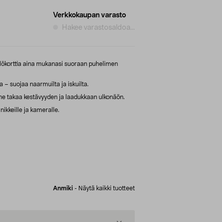
Verkkokaupan varasto
Hakee varastosaldoa...
ilökorttia aina mukanasi suoraan puhelimen
a – suojaa naarmuilta ja iskuilta.
e takaa kestävyyden ja laadukkaan ulkonäön.
inikkeille ja kameralle.
Anmiki
-
Näytä kaikki tuotteet