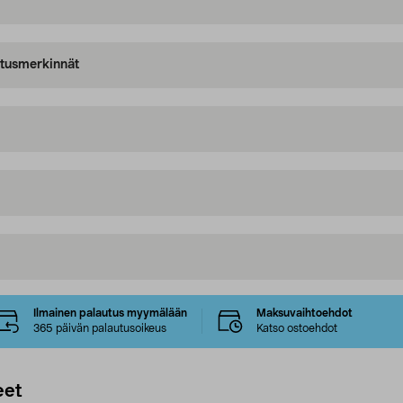
oitusmerkinnät
Ilmainen palautus myymälään
Maksuvaihtoehdot
365 päivän palautusoikeus
Katso ostoehdot
eet