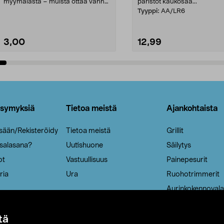
myymälästä – muista ottaa vanha
paristot kaukosää...
patruuna mukaasi m...
Tyyppi:
AA/LR6
3,00
12,99
Lisää ostoskoriin
Lisää ostoskoriin
ysymyksiä
Tietoa meistä
Ajankohtaista
isään/Rekisteröidy
Tietoa meistä
Grillit
 salasana?
Uutishuone
Säilytys
ot
Vastuullisuus
Painepesurit
ria
Ura
Ruohotrimmerit
Aurinkokennovala
tä