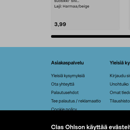
suosikki" siiv...
Laji:
Harmaa/beige
3,99
Lisää ostoskoriin
Alatunniste
Asiakaspalvelu
Yleisiä k
Yleisiä kysymyksiä
Kirjaudu s
Ota yhteyttä
Unohtuiko
Palautusehdot
Omat tied
Tee palautus / reklamaatio
Tilaushisto
Cookie policy
Toimitustavat
Saavutettavuus
Clas Ohlson käyttää evästei