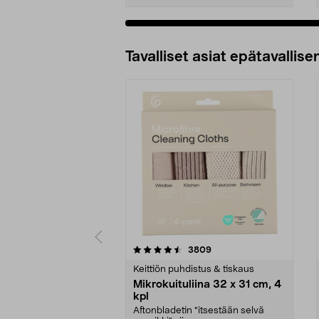
Tavalliset asiat epätavallisen
5viidestä
4.5viidestä
arvostelut
3809
tähdestä
tähdestä
Keittiön puhdistus & tiskaus
Mikrokuituliina 32 x 31 cm, 4
kpl
Aftonbladetin "itsestään selvä