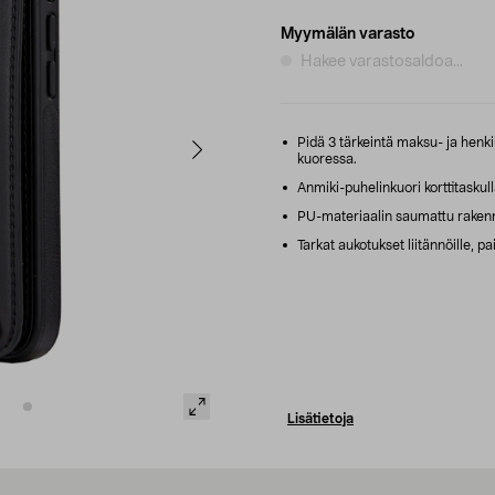
Myymälän varasto
Hakee varastosaldoa...
Pidä 3 tärkeintä maksu- ja henk
kuoressa.
Anmiki-puhelinkuori korttitaskull
PU-materiaalin saumattu rakenn
Tarkat aukotukset liitännöille, pa
Lisätietoja