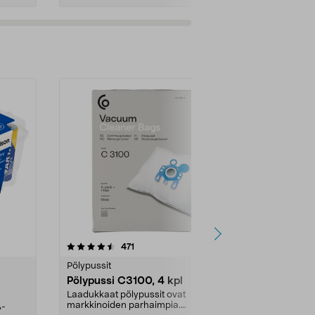
4.5viidestä
arvostelut
4.5
471
6
tähdestä
tähdestä
Pölypussit
Kierrätys & ro
Pölypussi C3100, 4 kpl
Roskapussi,
kahvat, 30 l
Laadukkaat pölypussit ovat
markkinoiden parhaimpia.
A-
Testivoittaja 