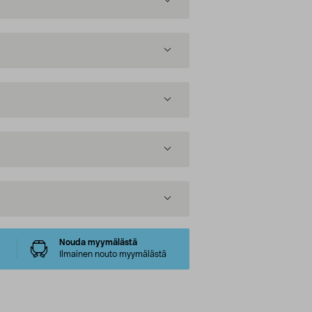
Nouda myymälästä
Ilmainen nouto myymälästä