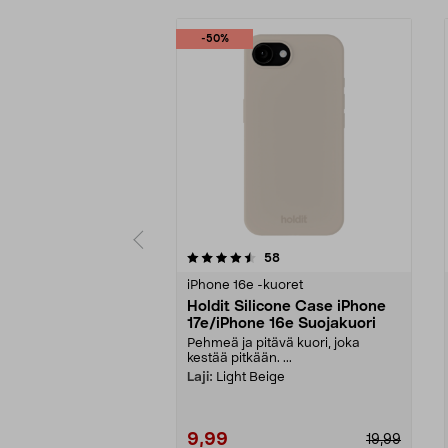
-50%
5 viidestä
4.5 viidestä
arvostelut
58
tähdestä
tähdestä
iPhone 16e -kuoret
Holdit Silicone Case iPhone
17e/iPhone 16e Suojakuori
Pehmeä ja pitävä kuori, joka
kestää pitkään. ...
Laji:
Light Beige
9,99
19,99