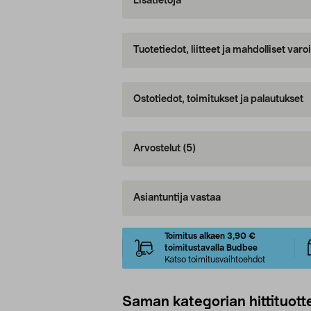
Lisätietoja
Tuotetiedot, liitteet ja mahdolliset var
Ostotiedot, toimitukset ja palautukset
Arvostelut
(5)
Asiantuntija vastaa
Toimitus alkaen 3,90 €
toimitustavalla Budbee
Katso toimitusvaihtoehdot
Saman kategorian hittituott