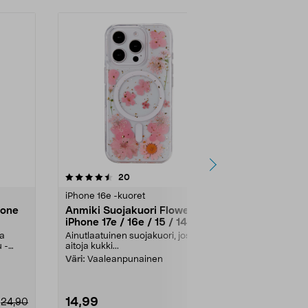
4.5 viidestä
arvostelut
5.0
20
tähdestä
tähdestä
iPhone 16e -kuoret
iPhone 16e -k
hone
Anmiki Suojakuori Flower,
Anmiki Suoj
iPhone 17e / 16e / 15 / 14 / 13
iPhone 17e /
aa
Ainutlaatuinen suojakuori, jossa
Ainutlaatuine
 -
aitoja kukki...
aitoja kukki...
Väri:
Vaaleanpunainen
Väri:
Violetti
14,99
14,99
24,90