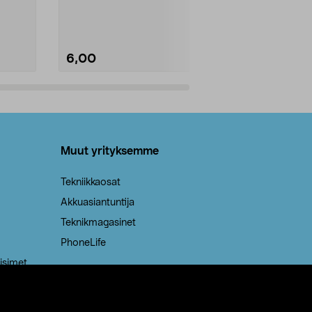
Kestävä, jopa 50 % suurempi ...
roskapussi u
Roskapussi, jo
6,00
2,00
Lisää ostoskoriin
Lisää
Muut yrityksemme
Tekniikkaosat
Akkuasiantuntija
Teknikmagasinet
PhoneLife
isimet