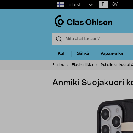
Select
FI
SV
Finland
market
Koti
Sähkö
Vapaa-aika
Etusivu
Elektroniikka
Puhelimen kuoret &
Anmiki Suojakuori ko