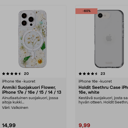
-60%
4.5 viidestä
arvostelut
4.5 viidestä
arvostelut
20
23
tähdestä
iPhone 16e -kuoret
iPhone 16e -kuoret
Anmiki Suojakuori Flower,
Holdit Seethru Case iP
iPhone 17e / 16e / 15 / 14 / 13
16e, white
Ainutlaatuinen suojakuori, jossa
Kestävä suojakuori, josta s
aitoja kukki...
hyvän otteen. Holdit Seethru
suojakuori iPhone 16...
Väri:
Valkoinen
14,99
9,99