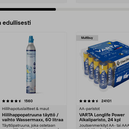
 edullisesti
Multibuy
4.5viidestä
arvostelut
4.5viidestä
arvostelut
1560
24101
tähdestä
Hiilihapotuslaitteet & maut
AA-paristot
Hiilihappopatruuna täyttö /
VARTA Longlife Power
vaihto Wassermaxx, 60 litraa
Alkaliparisto, 24 kpl
Täyttöpatruuna, joka ostetaan
Joutsenmerkityt AA- tai AA