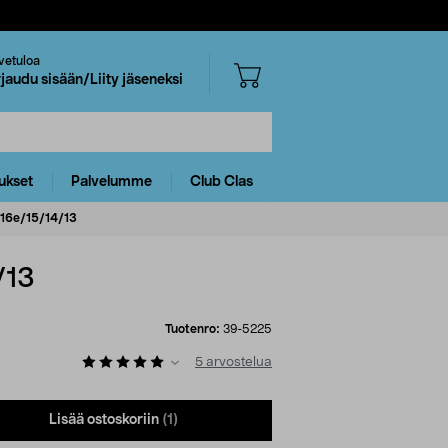
vetuloa
rjaudu sisään/Liity jäseneksi
ukset
Palvelumme
Club Clas
e/16e/15/14/13
/13
Tuotenro:
39-5225
5
arvostelua
Lisää ostoskoriin
(1)