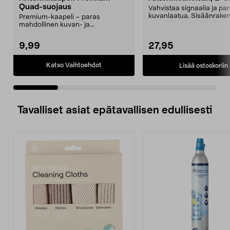
Quad-suojaus
Vahvistaa signaalia ja pa
kuvanlaatua. Sisäänrake
Premium-kaapeli – paras
jakaja, liitä jopa...
mahdollinen kuvan- ja...
9,99
27,95
Katso Vaihtoehdot
Lisää ostoskoriin
Tavalliset asiat epätavallisen edullisesti