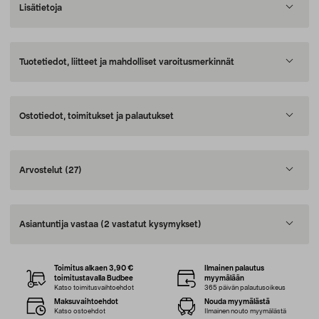
Lisätietoja
Tuotetiedot, liitteet ja mahdolliset varoitusmerkinnät
Ostotiedot, toimitukset ja palautukset
Arvostelut
(27)
Asiantuntija vastaa
(2 vastatut kysymykset)
Toimitus alkaen 3,90 €
Ilmainen palautus
toimitustavalla Budbee
myymälään
Katso toimitusvaihtoehdot
365 päivän palautusoikeus
Maksuvaihtoehdot
Nouda myymälästä
Katso ostoehdot
Ilmainen nouto myymälästä