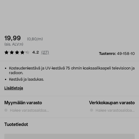
19,99
(0,80/m)
(sis. ALV:n)
4.2
(
27
)
Tuotenro:
49-158-10
Kosteudenkestävä ja UV-kestävä 75 ohmin koaksaalikaapeli televisioon ja
radioon.
Kestävä ja laadukas.
Lisätietoja
Myymälän varasto
Verkkokaupan varasto
Hakee varastosaldoa...
Hakee varastosaldoa...
Tuotetiedot