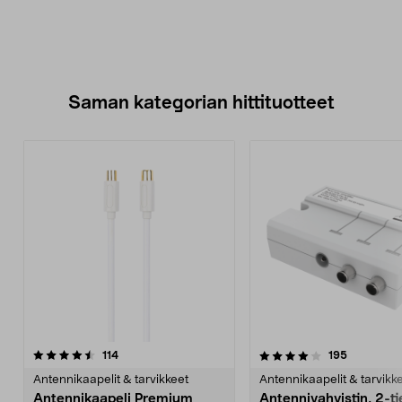
Saman kategorian hittituotteet
4.0 viidestä
arvostelut
4.0 viidestä
arvostelut
114
195
tähdestä
t
Antennikaapelit & tarvikkeet
Antennikaapelit & tarvikk
Antennikaapeli Premium
Antennivahvistin, 2-ti