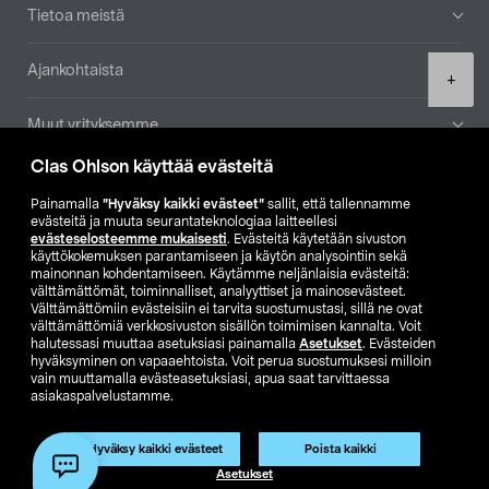
Tietoa meistä
Ajankohtaista
Product
+
quantity
Muut yrityksemme
Clas Ohlson käyttää evästeitä
Etsi myymälä
Painamalla
”Hyväksy kaikki evästeet”
sallit, että tallennamme
evästeitä ja muuta seurantateknologiaa laitteellesi
SE
NO
FI
evästeselosteemme mukaisesti
. Evästeitä käytetään sivuston
käyttökokemuksen parantamiseen ja käytön analysointiin sekä
FI
SV
mainonnan kohdentamiseen. Käytämme neljänlaisia evästeitä:
välttämättömät, toiminnalliset, analyyttiset ja mainosevästeet.
Välttämättömiin evästeisiin ei tarvita suostumustasi, sillä ne ovat
välttämättömiä verkkosivuston sisällön toimimisen kannalta. Voit
halutessasi muuttaa asetuksiasi painamalla
Asetukset
. Evästeiden
hyväksyminen on vapaaehtoista. Voit perua suostumuksesi milloin
vain muuttamalla evästeasetuksiasi, apua saat tarvittaessa
asiakaspalvelustamme.
Club Clas
Ostoehdot
Tietosuojaseloste
Näytä hinnat ilman ALV:a
Hyväksy kaikki evästeet
Poista kaikki
Lisää ostoskoriin
(1)
Asetukset