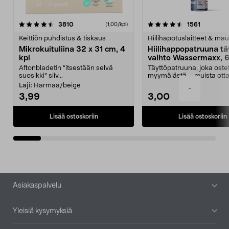
4.5viidestä
arvostelut
4.5viidestä
arvostelu
3810
1561
(1,00/kpl)
tähdestä
t
Keittiön puhdistus & tiskaus
Hiilihapotuslaitteet & mau
Mikrokuituliina 32 x 31 cm, 4
Hiilihappopatruuna tä
kpl
vaihto Wassermaxx, 6
Aftonbladetin "itsestään selvä
Täyttöpatruuna, joka ost
suosikki" siiv...
myymälästä – muista ott
patruuna mukaasi m...
Laji:
Harmaa/beige
-
3,99
3,00
Lisää ostoskoriin
Lisää ostoskoriin
Alatunniste
Asiakaspalvelu
Yleisiä kysymyksiä