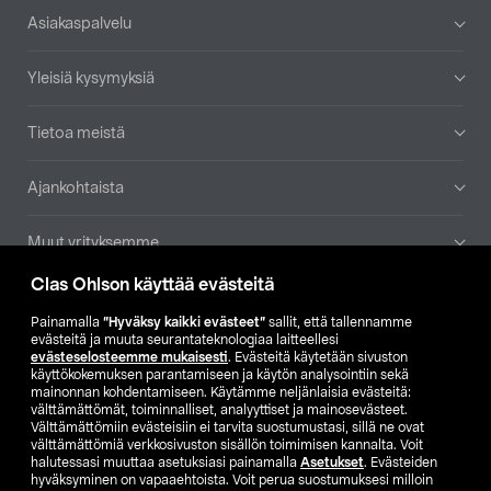
Alatunniste
Asiakaspalvelu
Yleisiä kysymyksiä
Tietoa meistä
Ajankohtaista
Muut yrityksemme
Clas Ohlson käyttää evästeitä
Etsi myymälä
Painamalla
”Hyväksy kaikki evästeet”
sallit, että tallennamme
evästeitä ja muuta seurantateknologiaa laitteellesi
SE
NO
FI
evästeselosteemme mukaisesti
. Evästeitä käytetään sivuston
käyttökokemuksen parantamiseen ja käytön analysointiin sekä
FI
SV
mainonnan kohdentamiseen. Käytämme neljänlaisia evästeitä:
välttämättömät, toiminnalliset, analyyttiset ja mainosevästeet.
Välttämättömiin evästeisiin ei tarvita suostumustasi, sillä ne ovat
välttämättömiä verkkosivuston sisällön toimimisen kannalta. Voit
halutessasi muuttaa asetuksiasi painamalla
Asetukset
. Evästeiden
hyväksyminen on vapaaehtoista. Voit perua suostumuksesi milloin