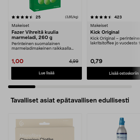
4.5 viidestä
arvostelut
4.5 viidestä
arvostelut
25
423
(3,85/kg)
tähdestä
t
Makeiset
Makeiset
Fazer Vihreitä kuulia
Kick Original
marmeladi, 260 g
Kick Original – perinteine
lakritsitoffee jo vuodesta 
Perinteinen suomalainen
Helppo pitää mukana...
marmeladimakeinen raikkaalla
päärynänmaulla. Fazer Vihre...
1,00
0,79
4,99
Lue lisää
Lisää ostoskoriin
Tavalliset asiat epätavallisen edullisesti