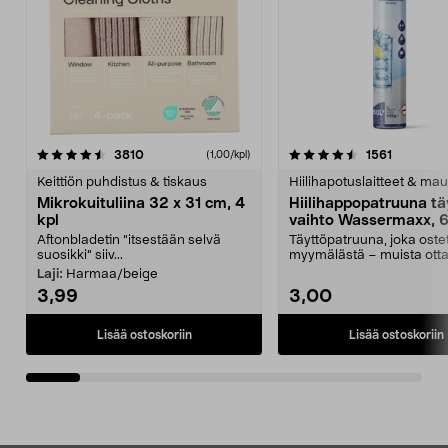
4.5viidestä
arvostelut
4.5viidestä
arvostelu
3810
1561
(1,00/kpl)
tähdestä
t
Keittiön puhdistus & tiskaus
Hiilihapotuslaitteet & mau
Mikrokuituliina 32 x 31 cm, 4
Hiilihappopatruuna tä
kpl
vaihto Wassermaxx, 6
Aftonbladetin "itsestään selvä
Täyttöpatruuna, joka ost
suosikki" siiv...
myymälästä – muista ott
patruuna mukaasi m...
Laji:
Harmaa/beige
3,99
3,00
Lisää ostoskoriin
Lisää ostoskoriin