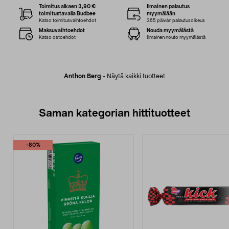
Toimitus alkaen 3,90 €
Ilmainen palautus
toimitustavalla Budbee
myymälään
Katso toimitusvaihtoehdot
365 päivän palautusoikeus
Maksuvaihtoehdot
Nouda myymälästä
Katso ostoehdot
Ilmainen nouto myymälästä
Anthon Berg
-
Näytä kaikki tuotteet
Saman kategorian hittituotteet
-80%