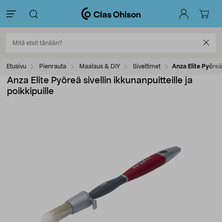
Etusivu
Pienrauta
Maalaus & DIY
Siveltimet
Anza Elite Pyöreä 
Anza Elite Pyöreä sivellin ikkunanpuitteille ja
poikkipuille