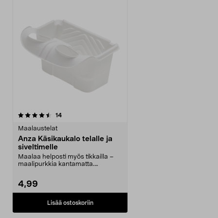
arvostelut
14
Maalaustelat
Anza Käsikaukalo telalle ja
siveltimelle
Maalaa helposti myös tikkailla –
maalipurkkia kantamatta.
Käsikaukalo – innovaat...
4,99
Lisää ostoskoriin