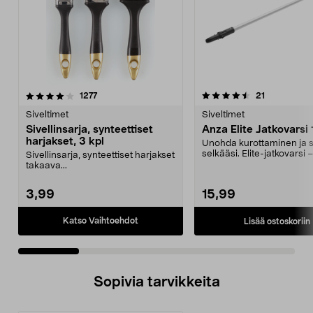
4.5 viidestä
arvostelut
4.0 viidestä
arvostelut
1277
21
tähdestä
t
Siveltimet
Siveltimet
Sivellinsarja, synteettiset
Anza Elite Jatkovarsi
harjakset, 3 kpl
Unohda kurottaminen ja 
selkääsi. Elite-jatkovarsi 
Sivellinsarja, synteettiset harjakset
115 cm:n päähän...
takaava...
3,99
15,99
Katso Vaihtoehdot
Lisää ostoskoriin
Sopivia tarvikkeita