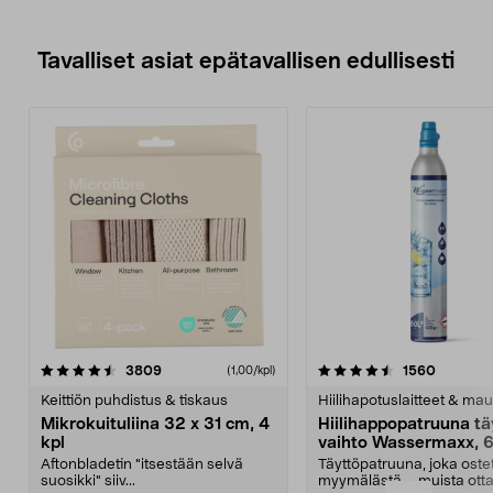
Tavalliset asiat epätavallisen edullisesti
4.5viidestä
arvostelut
4.5viidestä
arvostel
3809
1560
(1,00/kpl)
tähdestä
t
Keittiön puhdistus & tiskaus
Hiilihapotuslaitteet & mau
Mikrokuituliina 32 x 31 cm, 4
Hiilihappopatruuna tä
kpl
vaihto Wassermaxx, 6
Aftonbladetin "itsestään selvä
Täyttöpatruuna, joka ost
suosikki" siiv...
myymälästä – muista ott