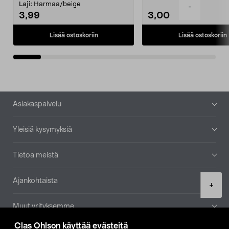
patruuna mukaasi m...
Laji:
Harmaa/beige
-
3,99
3,00
Lisää ostoskoriin
Lisää ostoskoriin
Alatunniste
Asiakaspalvelu
Yleisiä kysymyksiä
Tietoa meistä
Ajankohtaista
Product
+
quantity
Muut yrityksemme
Clas Ohlson käyttää evästeitä