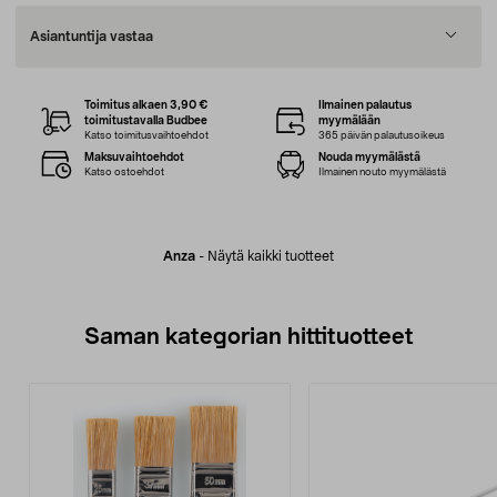
Asiantuntija vastaa
Toimitus alkaen 3,90 €
Ilmainen palautus
toimitustavalla Budbee
myymälään
Katso toimitusvaihtoehdot
365 päivän palautusoikeus
Maksuvaihtoehdot
Nouda myymälästä
Katso ostoehdot
Ilmainen nouto myymälästä
Anza
-
Näytä kaikki tuotteet
Saman kategorian hittituotteet