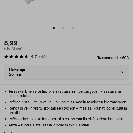
8,99
(sis. ALV:n)
4.7
(
42
)
Tuotenro:
41-4608
Select
Halkaisija
variant
20 mm
Teräväkärkinen sivellin, jolla saat tasaisen peittävyyden – saatavana
useita kokoja.
Pyöreä Anza Elite -sivellin – suunniteltu maalin tasaiseen levittämiseen.
Rengassivellin yksityiskohtaiseen työhön – maalaa ikkunat, poikkipuut ja
profiilit.
Pyöreä sivellin, joka imee kerralla paljon maalia eikä pudota harjaksia.
Anza – ruotsalaista laatua vuodesta 1946 lähtien.