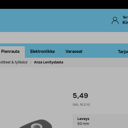
Ter
Ki
Pienrauta
Elektroniikka
Varaosat
Tarjo
oitteet & työkalut
Anza Levityslasta
5,49
(sis. ALV:n)
Select
Leveys
variant
50 mm