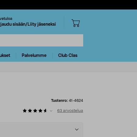
vetuloa
rjaudu sisään/Liity jäseneksi
ukset
Palvelumme
Club Clas
Tuotenro:
41-4624
63
arvostelua