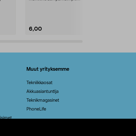
Kestävä, jopa 50 % suurempi ...
roskapussi u
Roskapussi, jo
6,00
2,00
Lisää ostoskoriin
Lisää
Muut yrityksemme
Tekniikkaosat
Akkuasiantuntija
Teknikmagasinet
PhoneLife
isimet