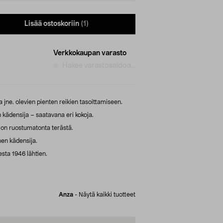
Lisää ostoskoriin
(1)
Verkkokaupan varasto
Hakee varastosaldoa...
a jne. olevien pienten reikien tasoittamiseen.
 kädensija – saatavana eri kokoja.
ä on ruostumatonta terästä.
en kädensija.
sta 1946 lähtien.
Anza
-
Näytä kaikki tuotteet