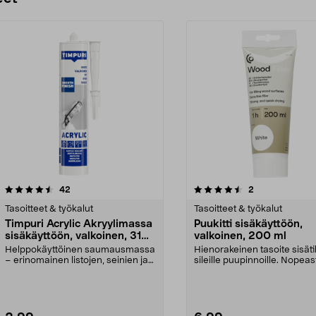
4.5 viidestä
arvostelut
4.5 viidestä
arvostelut
42
2
tähdestä
Tasoitteet & työkalut
Tasoitteet & työkalut
Timpuri Acrylic Akryylimassa
Puukitti sisäkäyttöön,
sisäkäyttöön, valkoinen, 310
valkoinen, 200 ml
ml
Helppokäyttöinen saumausmassa
Hienorakeinen tasoite sisäti
– erinomainen listojen, seinien ja
sileille puupinnoille. Nopeas
katon rajojen t...
kuivuva puutas...