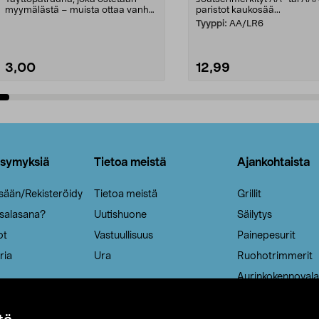
myymälästä – muista ottaa vanha
paristot kaukosää...
patruuna mukaasi m...
Tyyppi:
AA/LR6
3,00
12,99
Lisää ostoskoriin
Lisää ostoskoriin
ysymyksiä
Tietoa meistä
Ajankohtaista
isään/Rekisteröidy
Tietoa meistä
Grillit
 salasana?
Uutishuone
Säilytys
ot
Vastuullisuus
Painepesurit
ria
Ura
Ruohotrimmerit
Aurinkokennovala