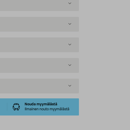
Nouda myymälästä
Ilmainen nouto myymälästä