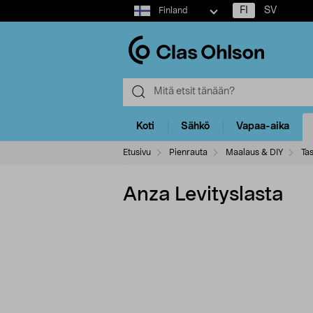
Select
FI
SV
Finland
market
Koti
Sähkö
Vapaa-aika
Etusivu
Pienrauta
Maalaus & DIY
Tas
Anza Levityslasta