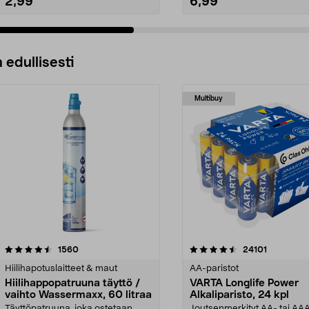
2,99
6,99
 edullisesti
Multibuy
4.5viidestä
arvostelut
4.5viidestä
arvostelut
1560
24101
tähdestä
Hiilihapotuslaitteet & maut
AA-paristot
Hiilihappopatruuna täyttö /
VARTA Longlife Power
vaihto Wassermaxx, 60 litraa
Alkaliparisto, 24 kpl
Täyttöpatruuna, joka ostetaan
Joutsenmerkityt AA- tai AA