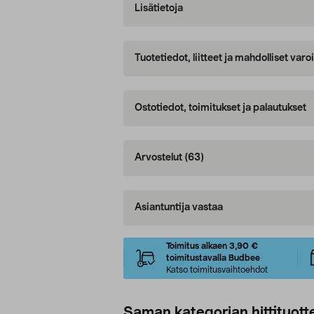
Lisätietoja
Tuotetiedot, liitteet ja mahdolliset var
Ostotiedot, toimitukset ja palautukset
Arvostelut
(63)
Asiantuntija vastaa
Toimitus alkaen 3,90 €
toimitustavalla Budbee
Katso toimitusvaihtoehdot
Saman kategorian hittituott