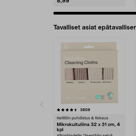
8,99
Tavalliset asiat epätavallisen
5viidestä
4.5viidestä
arvostelut
3809
tähdestä
tähdestä
Keittiön puhdistus & tiskaus
Mikrokuituliina 32 x 31 cm, 4
kpl
Aftonbladetin "itsestään selvä