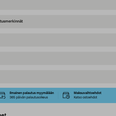
oitusmerkinnät
Ilmainen palautus myymälään
Maksuvaihtoehdot
365 päivän palautusoikeus
Katso ostoehdot
eet