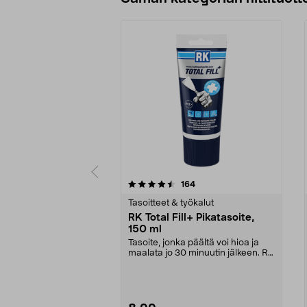
5 viidestä
4.5 viidestä
arvostelut
164
tähdestä
tähdestä
Tasoitteet & työkalut
RK Total Fill+ Pikatasoite,
150 ml
Tasoite, jonka päältä voi hioa ja
maalata jo 30 minuutin jälkeen. RK
Total Fill+...