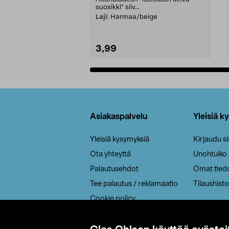
suosikki" siiv...
Laji:
Harmaa/beige
3,99
Lisää ostoskoriin
Alatunniste
Asiakaspalvelu
Yleisiä k
Yleisiä kysymyksiä
Kirjaudu s
Ota yhteyttä
Unohtuiko
Palautusehdot
Omat tied
Tee palautus / reklamaatio
Tilaushisto
Cookie policy
Toimitustavat
Saavutettavuus