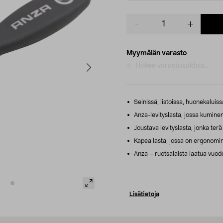
Product
quantity
Myymälän varasto
Hakee varastosaldoa...
Seinissä, listoissa, huonekaluiss
Anza-levityslasta, jossa kuminen
Joustava levityslasta, jonka ter
Kapea lasta, jossa on ergonomin
Anza – ruotsalaista laatua vuode
Lisätietoja