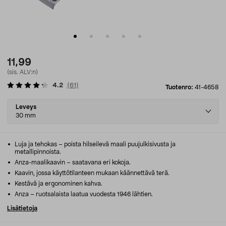
11,99
(sis. ALV:n)
4.2
(
61
)
Tuotenro:
41-4658
Select
Leveys
variant
30 mm
Luja ja tehokas – poista hilseilevä maali puujulkisivusta ja
metallipinnoista.
Anza-maalikaavin – saatavana eri kokoja.
Kaavin, jossa käyttötilanteen mukaan käännettävä terä.
Kestävä ja ergonominen kahva.
Anza – ruotsalaista laatua vuodesta 1946 lähtien.
Lisätietoja