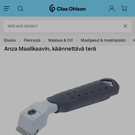
Etusivu
Pienrauta
Maalaus & DIY
Maalipesut & maalinpoisto
A
Anza Maalikaavin, käännettävä terä