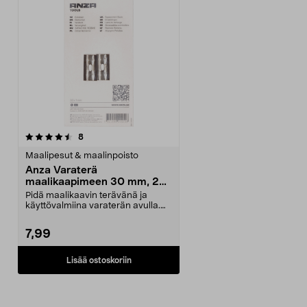
arvostelut
8
Maalipesut & maalinpoisto
Anza Varaterä
maalikaapimeen 30 mm, 2
kpl
Pidä maalikaavin terävänä ja
käyttövalmiina varaterän avulla.
Ruostumattomasta t...
7,99
Lisää ostoskoriin