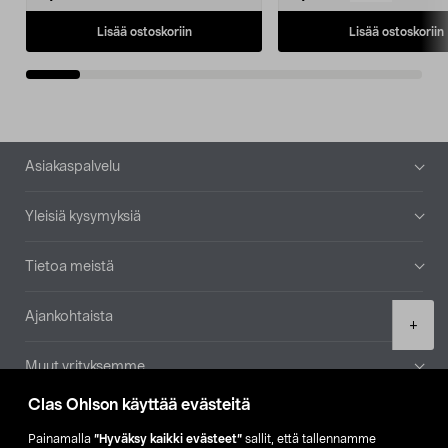
Lisää ostoskoriin
Lisää ostoskoriin
Alatunniste
Asiakaspalvelu
Yleisiä kysymyksiä
Tietoa meistä
Ajankohtaista
Product
+
quantity
Muut yrityksemme
Clas Ohlson käyttää evästeitä
Etsi myymälä
Painamalla
”Hyväksy kaikki evästeet”
sallit, että tallennamme