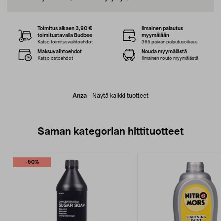
Toimitus alkaen 3,90 €
Ilmainen palautus
toimitustavalla Budbee
myymälään
Katso toimitusvaihtoehdot
365 päivän palautusoikeus
Maksuvaihtoehdot
Nouda myymälästä
Katso ostoehdot
Ilmainen nouto myymälästä
Anza
-
Näytä kaikki tuotteet
Saman kategorian hittituotteet
-50%