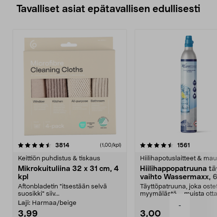
Tavalliset asiat epätavallisen edullisesti
4.5viidestä
arvostelut
4.5viidestä
arvostelu
3814
1561
(1,00/kpl)
tähdestä
t
Keittiön puhdistus & tiskaus
Hiilihapotuslaitteet & mau
Mikrokuituliina 32 x 31 cm, 4
Hiilihappopatruuna tä
kpl
vaihto Wassermaxx, 6
Aftonbladetin "itsestään selvä
Täyttöpatruuna, joka ost
suosikki" siiv...
myymälästä – muista ott
patruuna mukaasi m...
Laji:
Harmaa/beige
-
3,99
3,00