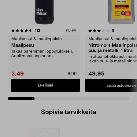
3.5 viidestä
arvostelut
4.0 viidestä
arvostelut
112
9
(3,49/l)
tähdestä
t
Maalipesut & maalinpoisto
Maalipesut & maalinpoist
Maalipesu
Nitromors Maalinpois
puu ja metalli, 1 litra
Takaa paremman lopputuloksen.
Sopii maalauspinnan
Irrottaa tehokkaasti maali
esipuhdistukseen sekä kaikenla...
lakan puu- ja metallipinnoi
Vesipohjainen Nit...
3,49
49,95
6,99
Lue lisää
Lisää ostoskoriin
Sopivia tarvikkeita