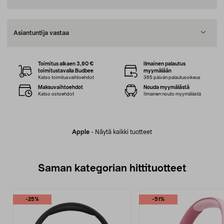
Asiantuntija vastaa
Toimitus alkaen 3,90 €
Ilmainen palautus
toimitustavalla Budbee
myymälään
Katso toimitusvaihtoehdot
365 päivän palautusoikeus
Maksuvaihtoehdot
Nouda myymälästä
Katso ostoehdot
Ilmainen nouto myymälästä
Apple
-
Näytä kaikki tuotteet
Saman kategorian hittituotteet
-25%
-51%