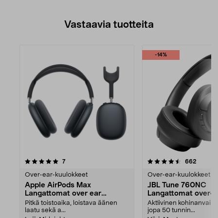
Vastaavia tuotteita
-14%
4.5viidestä
arvostelut
arvoste
7
662
tähdestä
Over-ear-kuulokkeet
Over-ear-kuulokkeet
Apple AirPods Max
JBL Tune 760NC
Langattomat over ear
Langattomat over-e
kuulokkeet
kuulokkeet
Pitkä toistoaika, loistava äänen
Aktiivinen kohinanvaim
laatu sekä a...
jopa 50 tunnin...