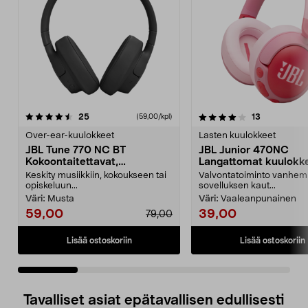
4.0 viidestä
arvostelut
4.5 viidestä
arvostelut
25
13
(59,00/kpl)
tähdestä
t
Over-ear-kuulokkeet
Lasten kuulokkeet
JBL Tune 770 NC BT
JBL Junior 470NC
Kokoontaitettavat,
Langattomat kuulokk
langattomat over-ear-
lasten ANC
Keskity musiikkiin, kokoukseen tai
Valvontatoiminto vanhem
kuulokkeet
opiskeluun...
sovelluksen kaut...
Väri:
Musta
Väri:
Vaaleanpunainen
59,00
39,00
79,00
Lisää ostoskoriin
Lisää ostoskoriin
Tavalliset asiat epätavallisen edullisesti