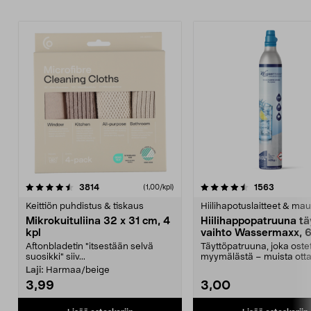
4.5viidestä
arvostelut
4.5viidestä
arvostelu
3814
1563
(1,00/kpl)
tähdestä
t
Keittiön puhdistus & tiskaus
Hiilihapotuslaitteet & mau
Mikrokuituliina 32 x 31 cm, 4
Hiilihappopatruuna tä
kpl
vaihto Wassermaxx, 6
Aftonbladetin "itsestään selvä
Täyttöpatruuna, joka ost
suosikki" siiv...
myymälästä – muista ott
patruuna mukaasi m...
Laji:
Harmaa/beige
3,99
3,00