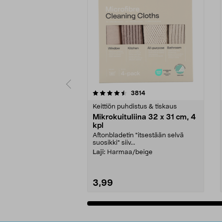
5viidestä
4.5viidestä
arvostelut
3814
tähdestä
tähdestä
Keittiön puhdistus & tiskaus
Mikrokuituliina 32 x 31 cm, 4
kpl
Aftonbladetin "itsestään selvä
suosikki" siiv...
Laji:
Harmaa/beige
3,99
Lisää ostoskoriin