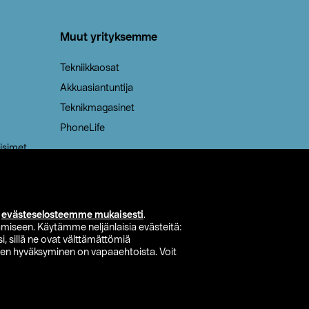
Muut yrityksemme
Tekniikkaosat
Akkuasiantuntija
Teknikmagasinet
PhoneLife
isimet
i
evästeselosteemme mukaisesti
.
miseen. Käytämme neljänlaisia evästeitä:
i, sillä ne ovat välttämättömiä
den hyväksyminen on vapaaehtoista. Voit
si myymälä