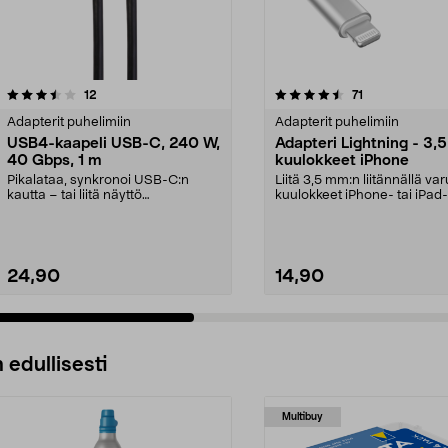
4.5 viidestä
arvostelut
4.5 viidestä
arvostelut
12
71
tähdestä
Adapterit puhelimiin
Adapterit puhelimiin
USB4-kaapeli USB-C, 240 W,
Adapteri Lightning - 3,
40 Gbps, 1 m
kuulokkeet iPhone
Pikalataa, synkronoi USB-C:n
Liitä 3,5 mm:n liitännällä var
kautta – tai liitä näyttö
kuulokkeet iPhone- tai iPad-
korkearesoluutioisella vi...
laitteeseen, j...
24,90
14,90
 edullisesti
Multibuy