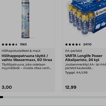
4.5viidestä
arvostelut
4.5viidestä
arvostelut
1563
24110
tähdestä
Hiilihapotuslaitteet & maut
AA-paristot
Hiilihappopatruuna täyttö /
VARTA Longlife Power
vaihto Wassermaxx, 60 litraa
Alkaliparisto, 24 kpl
Täyttöpatruuna, joka ostetaan
Joutsenmerkityt AA- tai AA
myymälästä – muista ottaa vanha
paristot kaukosää...
patruuna mukaasi m...
Tyyppi:
AA/LR6
3,00
12,99
Lisää ostoskoriin
Lisää ostoskoriin