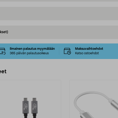
kset)
Ilmainen palautus myymälään
Maksuvaihtoehdot
365 päivän palautusoikeus
Katso ostoehdot
eet