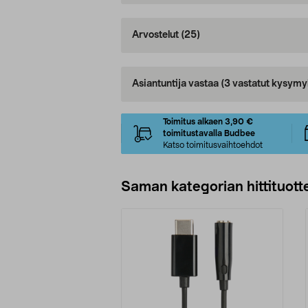
Arvostelut
(25)
Asiantuntija vastaa
(3 vastatut kysymy
Toimitus alkaen 3,90 €
toimitustavalla Budbee
Katso toimitusvaihtoehdot
Saman kategorian hittituott