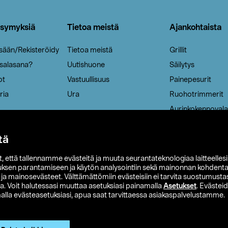
ysymyksiä
Tietoa meistä
Ajankohtaista
isään/Rekisteröidy
Tietoa meistä
Grillit
 salasana?
Uutishuone
Säilytys
ot
Vastuullisuus
Painepesurit
ria
Ura
Ruohotrimmerit
Aurinkokennovala
tä
it, että tallennamme evästeitä ja muuta seurantateknologiaa laitteelles
uksen parantamiseen ja käytön analysointiin sekä mainonnan kohdenta
t ja mainosevästeet. Välttämättömiin evästeisiin ei tarvita suostumustas
a. Voit halutessasi muuttaa asetuksiasi painamalla
Asetukset
. Evästei
lla evästeasetuksiasi, apua saat tarvittaessa asiakaspalvelustamme.
 Ohlson
Club Clas
Ostoehdot
Tietosuojaseloste
Et
Näytä hinnat ilman ALV:a