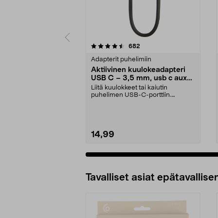
5 viidestä
3.5 viidestä
arvostelut
682
tähdestä
tähdestä
Adapterit puhelimiin
Aktiivinen kuulokeadapteri
USB C – 3,5 mm, usb c aux
adapteri
Liitä kuulokkeet tai kaiutin
puhelimen USB-C-porttiin.
Aktiivinen kuulokeadapter...
14,99
Tavalliset asiat epätavallisen