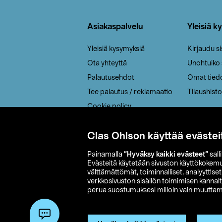
Alatunniste
Asiakaspalvelu
Yleisiä k
Yleisiä kysymyksiä
Kirjaudu s
Ota yhteyttä
Unohtuiko
Palautusehdot
Omat tied
Tee palautus / reklamaatio
Tilaushisto
Cookie policy
Toimitustavat
Clas Ohlson käyttää evästei
Saavutettavuus
Painamalla
”Hyväksy kaikki evästeet”
sall
Evästeitä käytetään sivuston käyttökokem
välttämättömät, toiminnalliset, analyyttise
verkkosivuston sisällön toimimisen kannalt
perua suostumuksesi milloin vain muuttama
© 2026 Clas