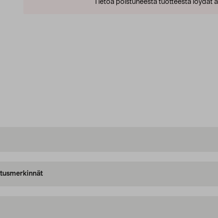
Tietoa poistuneesta tuotteesta löydät al
oitusmerkinnät