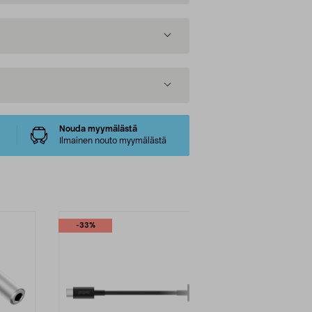
Nouda myymälästä
Ilmainen nouto myymälästä
-33%