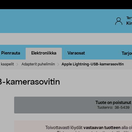
Ter
Ki
Pienrauta
Elektroniikka
Varaosat
Tarjo
 kaapelit
Adapterit puhelimiin
Apple Lightning-USB-kamerasovitin
B-kamerasovitin
Tuote on poistunut
Tuotenro:
38-5439
Toivottavasti löydät
vastaavan tuotteen
alla o