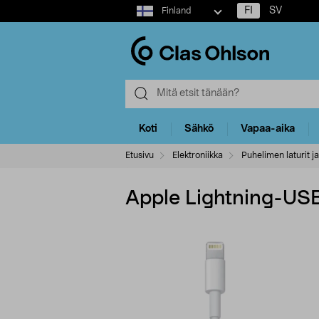
Select
FI
SV
Finland
market
Koti
Sähkö
Vapaa-aika
Etusivu
Elektroniikka
Puhelimen laturit ja
Apple Lightning-US