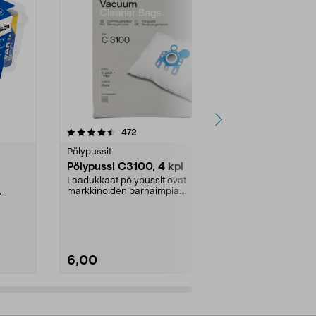
4.5viidestä
arvostelut
4.5
472
6
tähdestä
tähdestä
Pölypussit
Kierrätys & ro
Pölypussi C3100, 4 kpl
Roskapussi,
kahvat, 30 l
Laadukkaat pölypussit ovat
markkinoiden parhaimpia.
A-
Testivoittaja 
Kestävä, jopa 50 % suurempi ...
roskapussi u
Roskapussi, jo
6,00
2,00
Lisää ostoskoriin
Lisää