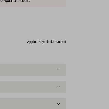
empaa tältä sivulta.
Apple
-
Näytä kaikki tuotteet