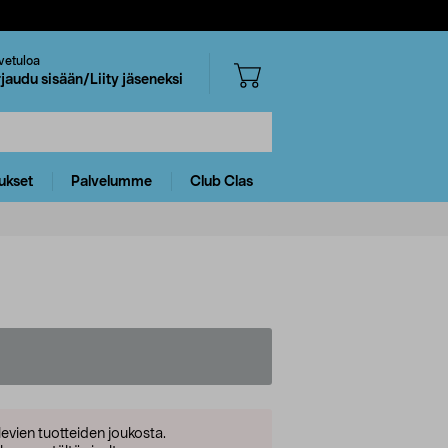
vetuloa
rjaudu sisään/Liity jäseneksi
ukset
Palvelumme
Club Clas
levien tuotteiden joukosta.