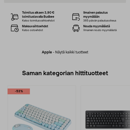
Toimitus alkaen 3,90 €
Ilmainen palautus
toimitustavalla Budbee
myymälään
Katso toimitusvaihtoehdot
365 päivän palautusoikeus
Maksuvaihtoehdot
Nouda myymälästä
Katso ostoehdot
Ilmainen nouto myymälästä
Apple
-
Näytä kaikki tuotteet
Saman kategorian hittituotteet
-53%