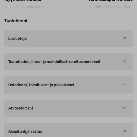
Hakee varastosaldoa...
Hakee varastosaldoa...
Tuotetiedot
Lisätietoja
Tuotetiedot, liitteet ja mahdolliset varoitusmerkinnät
Ostotiedot, toimitukset ja palautukset
Arvostelut
(5)
Asiantuntija vastaa