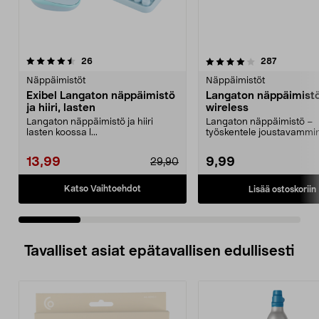
4.0 viidestä
arvostelut
4.5 viidestä
arvostelut
26
287
tähdestä
t
Näppäimistöt
Näppäimistöt
Exibel Langaton näppäimistö
Langaton näppäimistö
ja hiiri, lasten
wireless
Langaton näppäimistö ja hiiri
Langaton näppäimistö –
lasten koossa l...
työskentele joustavammin
huolehdi ergonomiastasi. E
13,99
9,99
29,90
Katso Vaihtoehdot
Lisää ostoskoriin
Tavalliset asiat epätavallisen edullisesti