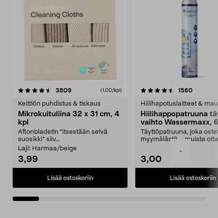
4.5viidestä
arvostelut
4.5viidestä
arvostel
3809
1560
(1,00/kpl)
tähdestä
t
Keittiön puhdistus & tiskaus
Hiilihapotuslaitteet & mau
Mikrokuituliina 32 x 31 cm, 4
Hiilihappopatruuna tä
kpl
vaihto Wassermaxx, 6
Aftonbladetin "itsestään selvä
Täyttöpatruuna, joka ost
suosikki" siiv...
myymälästä – muista ott
patruuna mukaasi m...
Laji:
Harmaa/beige
-
3,99
3,00
Lisää ostoskoriin
Lisää ostoskoriin