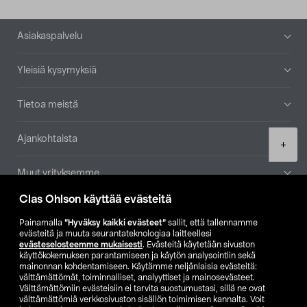
Alatunniste
Asiakaspalvelu
Yleisiä kysymyksiä
Tietoa meistä
Ajankohtaista
Product
+
quantity
Muut yrityksemme
Clas Ohlson käyttää evästeitä
Etsi myymälä
Painamalla
”Hyväksy kaikki evästeet”
sallit, että tallennamme
evästeitä ja muuta seurantateknologiaa laitteellesi
SE
NO
FI
evästeselosteemme mukaisesti
. Evästeitä käytetään sivuston
käyttökokemuksen parantamiseen ja käytön analysointiin sekä
FI
SV
mainonnan kohdentamiseen. Käytämme neljänlaisia evästeitä:
välttämättömät, toiminnalliset, analyyttiset ja mainosevästeet.
Välttämättömiin evästeisiin ei tarvita suostumustasi, sillä ne ovat
välttämättömiä verkkosivuston sisällön toimimisen kannalta. Voit