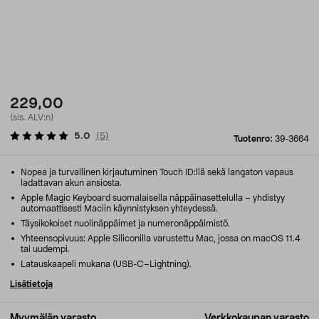
229,00
(sis. ALV:n)
5.0
(
5
)
Tuotenro:
39-3664
Nopea ja turvallinen kirjautuminen Touch ID:llä sekä langaton vapaus
ladattavan akun ansiosta.
Apple Magic Keyboard suomalaisella näppäinasettelulla – yhdistyy
automaattisesti Maciin käynnistyksen yhteydessä.
Täysikokoiset nuolinäppäimet ja numeronäppäimistö.
Yhteensopivuus: Apple Siliconilla varustettu Mac, jossa on macOS 11.4
tai uudempi.
Latauskaapeli mukana (USB-C–Lightning).
Lisätietoja
Myymälän varasto
Verkkokaupan varasto