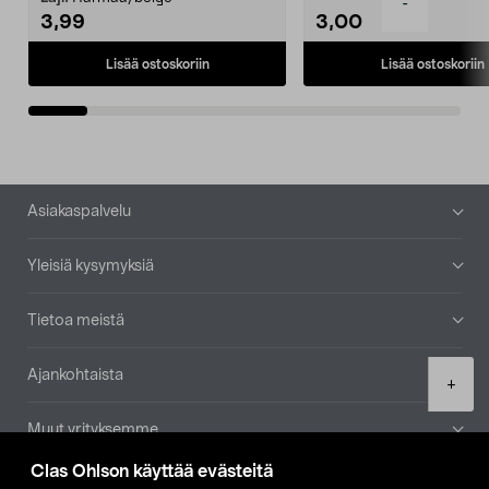
-
3,99
3,00
Lisää ostoskoriin
Lisää ostoskoriin
Alatunniste
Asiakaspalvelu
Yleisiä kysymyksiä
Tietoa meistä
Ajankohtaista
Product
+
quantity
Muut yrityksemme
Clas Ohlson käyttää evästeitä
Etsi myymälä