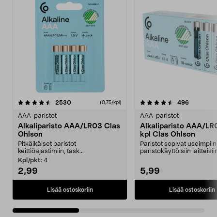
4.5viidestä
arvostelut
4.5viidestä
arvostelut
2530
496
(0,75/kpl)
tähdestä
t
AAA-paristot
AAA-paristot
Alkaliparisto AAA/LR03 Clas
Alkaliparisto AAA/LR
Ohlson
kpl Clas Ohlson
Pitkäikäiset paristot
Paristot sopivat useimpiin
keittiöajastimiin, task...
paristokäyttöisiin laitteisi
ja helposti av...
Kpl/pkt:
4
2,99
5,99
Lisää ostoskoriin
Lisää ostoskoriin