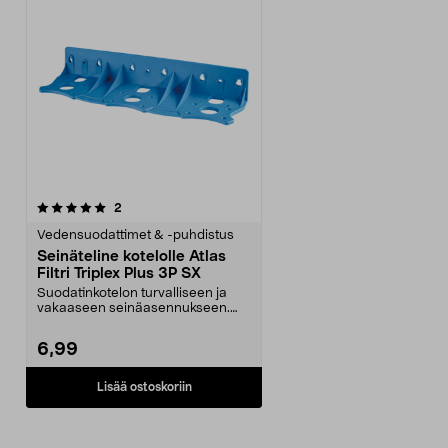
arvostelut
2
Vedensuodattimet & -puhdistus
Seinäteline kotelolle Atlas
Filtri Triplex Plus 3P SX
Suodatinkotelon turvalliseen ja
vakaaseen seinäasennukseen.
Seinäkiinnike Triple...
6,99
Lisää ostoskoriin