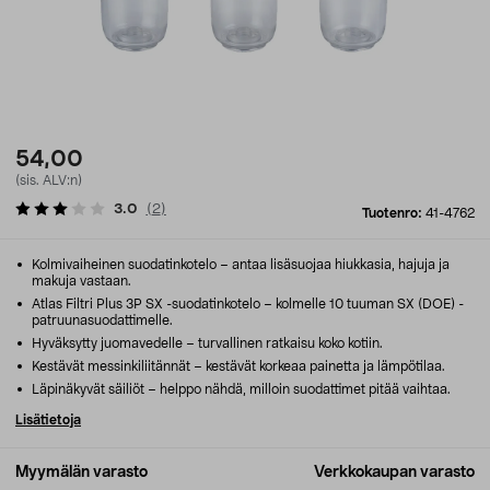
54,00
(sis. ALV:n)
3.0
(
2
)
Tuotenro:
41-4762
Kolmivaiheinen suodatinkotelo – antaa lisäsuojaa hiukkasia, hajuja ja
makuja vastaan.
Atlas Filtri Plus 3P SX -suodatinkotelo – kolmelle 10 tuuman SX (DOE) -
patruunasuodattimelle.
Hyväksytty juomavedelle – turvallinen ratkaisu koko kotiin.
Kestävät messinkiliitännät – kestävät korkeaa painetta ja lämpötilaa.
Läpinäkyvät säiliöt – helppo nähdä, milloin suodattimet pitää vaihtaa.
Lisätietoja
Myymälän varasto
Verkkokaupan varasto