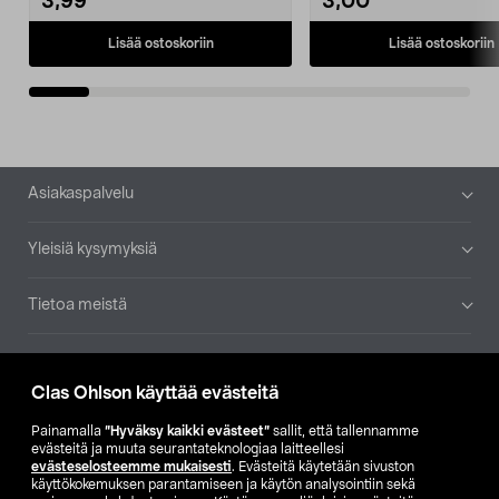
3,99
3,00
Lisää ostoskoriin
Lisää ostoskoriin
Alatunniste
Asiakaspalvelu
Yleisiä kysymyksiä
Tietoa meistä
Ajankohtaista
Clas Ohlson käyttää evästeitä
Muut yrityksemme
Painamalla
”Hyväksy kaikki evästeet”
sallit, että tallennamme
evästeitä ja muuta seurantateknologiaa laitteellesi
evästeselosteemme mukaisesti
. Evästeitä käytetään sivuston
Etsi myymälä
käyttökokemuksen parantamiseen ja käytön analysointiin sekä