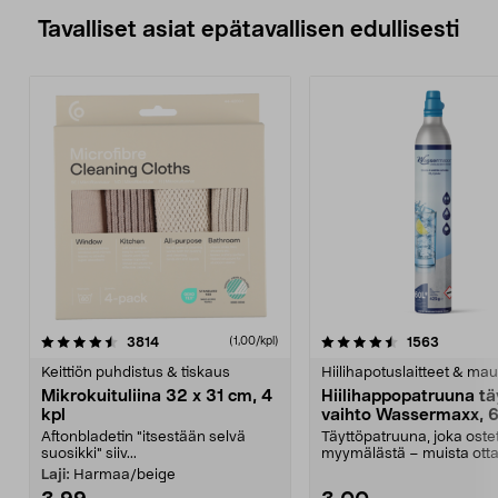
Tavalliset asiat epätavallisen edullisesti
4.5viidestä
arvostelut
4.5viidestä
arvostelu
3814
1563
(1,00/kpl)
tähdestä
t
Keittiön puhdistus & tiskaus
Hiilihapotuslaitteet & mau
Mikrokuituliina 32 x 31 cm, 4
Hiilihappopatruuna tä
kpl
vaihto Wassermaxx, 6
Aftonbladetin "itsestään selvä
Täyttöpatruuna, joka ost
suosikki" siiv...
myymälästä – muista ott
patruuna mukaasi m...
Laji:
Harmaa/beige