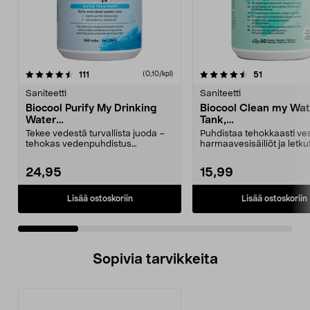
4.5 viidestä
arvostelut
4.5 viidestä
arvostelut
111
51
(0,10/kpl)
tähdestä
t
Saniteetti
Saniteetti
Biocool Purify My Drinking
Biocool Clean my Wat
Water
Tank,
Vedenpuhdistustabletit, 250
Vedenpuhdistustablet
Tekee vedestä turvallista juoda –
Puhdistaa tehokkaasti vesi
kpl
kpl
tehokas vedenpuhdistus
harmaavesisäiliöt ja letkut
matkailuautoon ja venee...
makua e...
24,95
15,99
Lisää ostoskoriin
Lisää ostoskoriin
Sopivia tarvikkeita