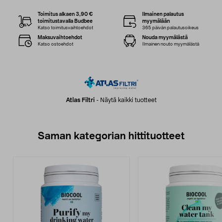
Toimitus alkaen 3,90 €
Ilmainen palautus
toimitustavalla Budbee
myymälään
Katso toimitusvaihtoehdot
365 päivän palautusoikeus
Maksuvaihtoehdot
Nouda myymälästä
Katso ostoehdot
Ilmainen nouto myymälästä
Atlas Filtri
-
Näytä kaikki tuotteet
Saman kategorian hittituotteet