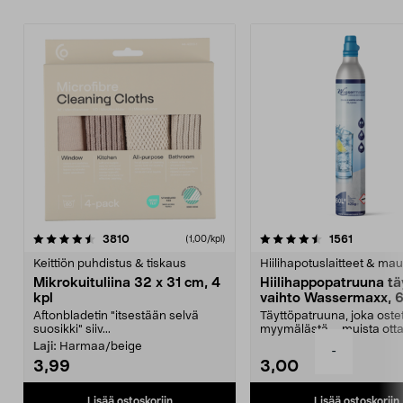
4.5viidestä
arvostelut
4.5viidestä
arvostelu
3810
1561
(1,00/kpl)
tähdestä
t
Keittiön puhdistus & tiskaus
Hiilihapotuslaitteet & mau
Mikrokuituliina 32 x 31 cm, 4
Hiilihappopatruuna tä
kpl
vaihto Wassermaxx, 6
Aftonbladetin "itsestään selvä
Täyttöpatruuna, joka ost
suosikki" siiv...
myymälästä – muista ott
patruuna mukaasi m...
Laji:
Harmaa/beige
-
3,99
3,00
Lisää ostoskoriin
Lisää ostoskoriin