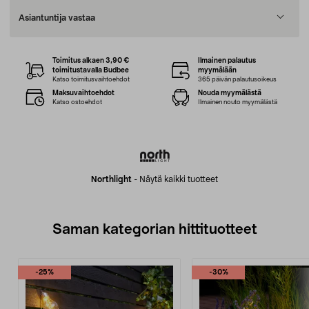
Asiantuntija vastaa
Toimitus alkaen 3,90 €
Ilmainen palautus
toimitustavalla Budbee
myymälään
Katso toimitusvaihtoehdot
365 päivän palautusoikeus
Maksuvaihtoehdot
Nouda myymälästä
Katso ostoehdot
Ilmainen nouto myymälästä
Northlight
-
Näytä kaikki tuotteet
Saman kategorian hittituotteet
-25%
-30%