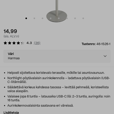
14,99
(sis. ALV:n)
4.3
(
36
)
Tuotenro:
46-1526-1
Select
Väri
variant
Harmaa
Helposti sijoitettava koristevalo terassille, mökille tai asuntovaunuun.
Northlight-pöytävalaisin aurinkokennolla – ladattava pöytävalaisin (USB-
C-liitännällä).
Säädettävä korkeus kahdessa tasossa – levittää pehmeää, koristeellista
valoa alaspäin.
Valaisee jopa 6 tuntia – latausaika USB-C:llä: 2–3 tuntia, auringolla: noin
16 tuntia.
Aurinkokennovalaisinta saatavana eri väreissä.
Lisätietoja