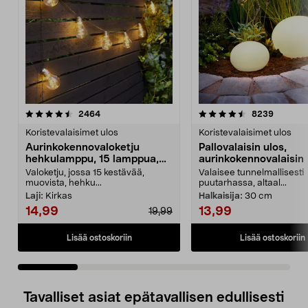
4.5 viidestä
arvostelut
4.5 viidestä
arvostel
2464
8239
tähdestä
t
Koristevalaisimet ulos
Koristevalaisimet ulos
Aurinkokennovaloketju
Pallovalaisin ulos,
hehkulamppu, 15 lamppua,
aurinkokennovalaisin
7,2 m
Valoketju, jossa 15 kestävää,
Valaisee tunnelmallisesti
muovista, hehku...
puutarhassa, altaal...
Laji:
Kirkas
Halkaisija:
30 cm
14,99
13,99
19,99
Lisää ostoskoriin
Lisää ostoskoriin
Tavalliset asiat epätavallisen edullisesti