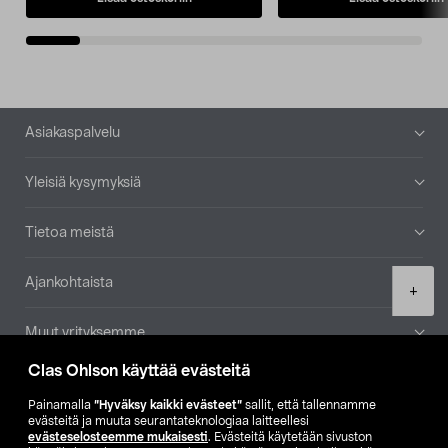
Alatunniste
Asiakaspalvelu
Yleisiä kysymyksiä
Tietoa meistä
Ajankohtaista
Product
+
quantity
Muut yrityksemme
Clas Ohlson käyttää evästeitä
Etsi myymälä
Painamalla
”Hyväksy kaikki evästeet”
sallit, että tallennamme
evästeitä ja muuta seurantateknologiaa laitteellesi
SE
NO
FI
evästeselosteemme mukaisesti
. Evästeitä käytetään sivuston