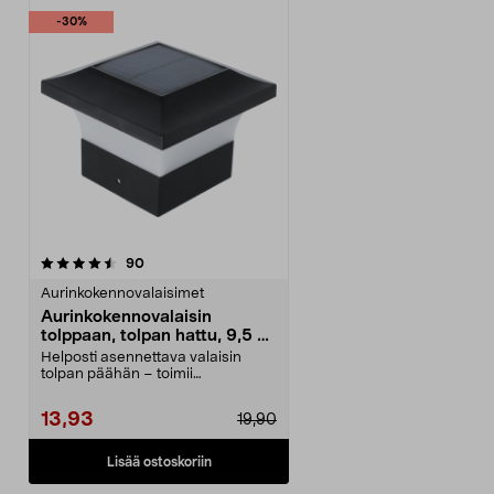
-30%
arvostelut
90
Aurinkokennovalaisimet
Aurinkokennovalaisin
tolppaan, tolpan hattu, 9,5 x
9,5 cm
Helposti asennettava valaisin
tolpan päähän – toimii
aurinkoenergialla, johtoja ...
13,93
19,90
Lisää ostoskoriin