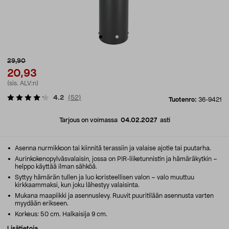
29,90
20,93
(sis. ALV:n)
4.2
(
52
)
Tuotenro:
36-9421
Tarjous on voimassa
04.02.2027
asti
Asenna nurmikkoon tai kiinnitä terassiin ja valaise ajotie tai puutarha.
Aurinkokenopylväsvalaisin, jossa on PIR-liiketunnistin ja hämäräkytkin –
helppo käyttää ilman sähköä.
Syttyy hämärän tullen ja luo koristeellisen valon – valo muuttuu
kirkkaammaksi, kun joku lähestyy valaisinta.
Mukana maapiikki ja asennuslevy. Ruuvit puuritilään asennusta varten
myydään erikseen.
Korkeus: 50 cm. Halkaisija 9 cm.
Lisätietoja