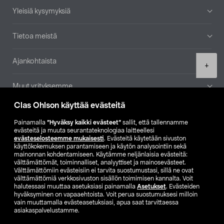
Yleisiä kysymyksiä
Tietoa meistä
Ajankohtaista
Product
+
quantity
Muut yrityksemme
Clas Ohlson käyttää evästeitä
Etsi myymälä
Painamalla
”Hyväksy kaikki evästeet”
sallit, että tallennamme
evästeitä ja muuta seurantateknologiaa laitteellesi
SE
NO
FI
evästeselosteemme mukaisesti
. Evästeitä käytetään sivuston
käyttökokemuksen parantamiseen ja käytön analysointiin sekä
FI
SV
mainonnan kohdentamiseen. Käytämme neljänlaisia evästeitä:
välttämättömät, toiminnalliset, analyyttiset ja mainosevästeet.
Välttämättömiin evästeisiin ei tarvita suostumustasi, sillä ne ovat
välttämättömiä verkkosivuston sisällön toimimisen kannalta. Voit
halutessasi muuttaa asetuksiasi painamalla
Asetukset
. Evästeiden
hyväksyminen on vapaaehtoista. Voit perua suostumuksesi milloin
vain muuttamalla evästeasetuksiasi, apua saat tarvittaessa
asiakaspalvelustamme.
Club Clas
Ostoehdot
Tietosuojaseloste