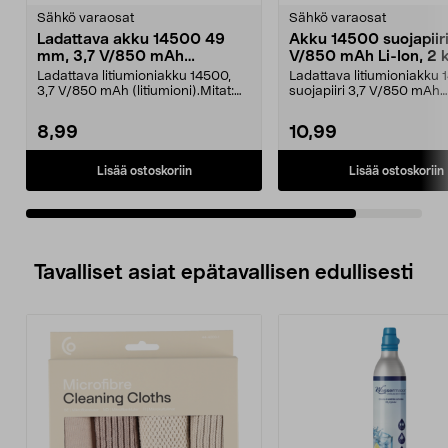
tähdestä
Sähkö varaosat
Sähkö varaosat
Ladattava akku 14500 49
Akku 14500 suojapiiri
mm, 3,7 V/850 mAh
V/850 mAh Li-Ion, 2 k
litiumioni, 2 kpl
Ladattava litiumioniakku 14500,
Ladattava litiumioniakku 
3,7 V/850 mAh (litiumioni).Mitat:
suojapiiri 3,7 V/850 mAh
49 x 14 mmSopi...
(litiumioni). Akku on h...
8,99
10,99
Lisää ostoskoriin
Lisää ostoskoriin
Tavalliset asiat epätavallisen edullisesti