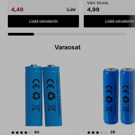
aurinkokennovalaisin...
Väri:
Musta
4,49
4,99
5,99
Lisää ostoskoriin
Lisää ostoskoriin
Varaosat
3.5viidestä
arvostelut
arvostelut
64
28