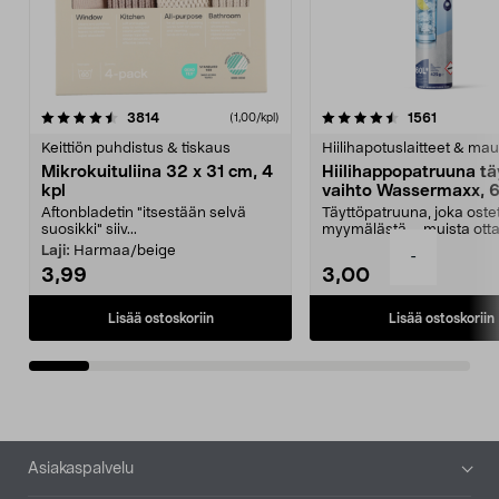
4.5viidestä
arvostelut
4.5viidestä
arvostelu
3814
1561
(1,00/kpl)
tähdestä
t
Keittiön puhdistus & tiskaus
Hiilihapotuslaitteet & mau
Mikrokuituliina 32 x 31 cm, 4
Hiilihappopatruuna tä
kpl
vaihto Wassermaxx, 6
Aftonbladetin "itsestään selvä
Täyttöpatruuna, joka ost
suosikki" siiv...
myymälästä – muista ott
patruuna mukaasi m...
Laji:
Harmaa/beige
-
3,99
3,00
Lisää ostoskoriin
Lisää ostoskoriin
Alatunniste
Asiakaspalvelu