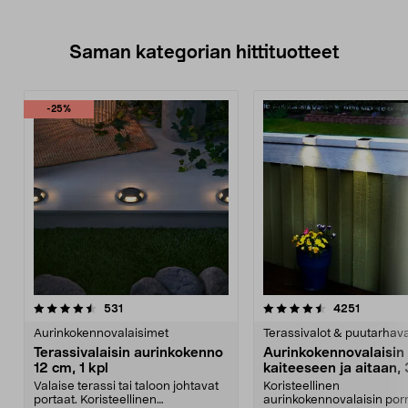
Saman kategorian hittituotteet
-25%
4.5 viidestä
arvostelut
4.5 viidestä
arvostelu
531
4251
tähdestä
t
Aurinkokennovalaisimet
Terassivalot & puutarhava
Terassivalaisin aurinkokenno
Aurinkokennovalaisin
12 cm, 1 kpl
kaiteeseen ja aitaan, 
Valaise terassi tai taloon johtavat
Koristeellinen
portaat. Koristeellinen
aurinkokennovalaisin porr