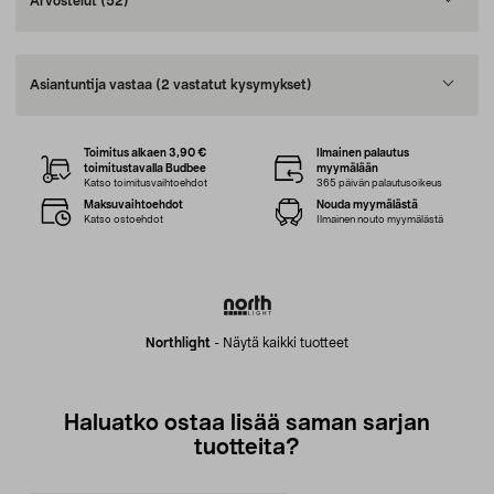
Arvostelut
(52)
Asiantuntija vastaa
(2 vastatut kysymykset)
Toimitus alkaen 3,90 €
Ilmainen palautus
toimitustavalla Budbee
myymälään
Katso toimitusvaihtoehdot
365 päivän palautusoikeus
Maksuvaihtoehdot
Nouda myymälästä
Katso ostoehdot
Ilmainen nouto myymälästä
Northlight
-
Näytä kaikki tuotteet
Haluatko ostaa lisää saman sarjan
tuotteita?