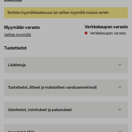
Tarkista myymäläsaatavuus tai valitse myymälä noutoa varten
Verkkokaupan varasto
Myymälän varasto
Verkkokaupan varasto
Valitse myymälä
Tuotetiedot
Lisätietoja
Tuotetiedot, liitteet ja mahdolliset varoitusmerkinnät
Ostotiedot, toimitukset ja palautukset