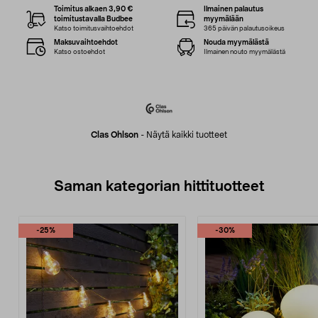
Toimitus alkaen 3,90 €
Ilmainen palautus
toimitustavalla Budbee
myymälään
Katso toimitusvaihtoehdot
365 päivän palautusoikeus
Maksuvaihtoehdot
Nouda myymälästä
Katso ostoehdot
Ilmainen nouto myymälästä
Clas Ohlson
-
Näytä kaikki tuotteet
Saman kategorian hittituotteet
-25%
-30%