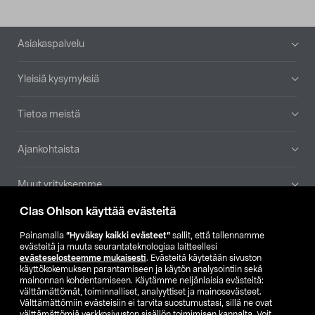
Alatunniste
Asiakaspalvelu
Yleisiä kysymyksiä
Tietoa meistä
Ajankohtaista
Muut yrityksemme
Clas Ohlson käyttää evästeitä
Etsi myymälä
Painamalla
”Hyväksy kaikki evästeet”
sallit, että tallennamme
evästeitä ja muuta seurantateknologiaa laitteellesi
SE
NO
FI
evästeselosteemme mukaisesti
. Evästeitä käytetään sivuston
käyttökokemuksen parantamiseen ja käytön analysointiin sekä
FI
SV
mainonnan kohdentamiseen. Käytämme neljänlaisia evästeitä:
välttämättömät, toiminnalliset, analyyttiset ja mainosevästeet.
Välttämättömiin evästeisiin ei tarvita suostumustasi, sillä ne ovat
välttämättömiä verkkosivuston sisällön toimimisen kannalta. Voit