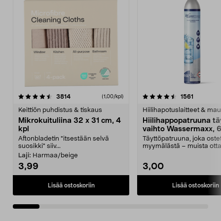
4.5viidestä
arvostelut
4.5viidestä
arvostelu
3814
1561
(1,00/kpl)
tähdestä
t
Keittiön puhdistus & tiskaus
Hiilihapotuslaitteet & mau
Mikrokuituliina 32 x 31 cm, 4
Hiilihappopatruuna tä
kpl
vaihto Wassermaxx, 6
Aftonbladetin "itsestään selvä
Täyttöpatruuna, joka ost
suosikki" siiv...
myymälästä – muista ott
patruuna mukaasi m...
Laji:
Harmaa/beige
3,99
3,00
Lisää ostoskoriin
Lisää ostoskoriin