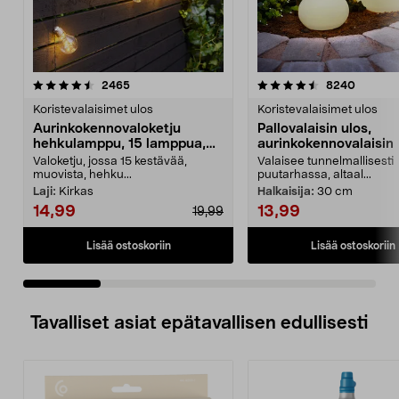
4.5 viidestä
arvostelut
4.5 viidestä
arvostel
2465
8240
tähdestä
t
Koristevalaisimet ulos
Koristevalaisimet ulos
Aurinkokennovaloketju
Pallovalaisin ulos,
hehkulamppu, 15 lamppua,
aurinkokennovalaisin
7,2 m
Valoketju, jossa 15 kestävää,
Valaisee tunnelmallisesti
muovista, hehku...
puutarhassa, altaal...
Laji:
Kirkas
Halkaisija:
30 cm
14,99
13,99
19,99
Lisää ostoskoriin
Lisää ostoskoriin
Tavalliset asiat epätavallisen edullisesti