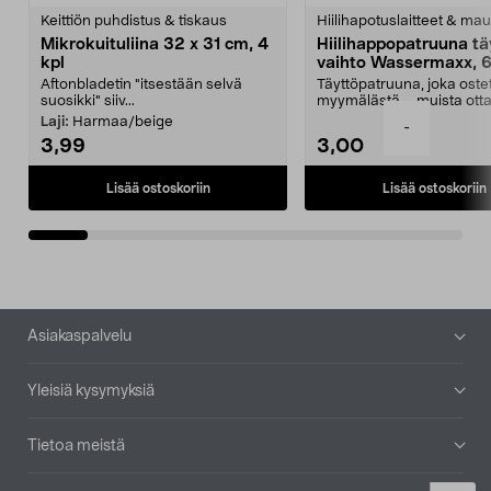
tähdestä
t
Keittiön puhdistus & tiskaus
Hiilihapotuslaitteet & mau
Mikrokuituliina 32 x 31 cm, 4
Hiilihappopatruuna tä
kpl
vaihto Wassermaxx, 6
Aftonbladetin "itsestään selvä
Täyttöpatruuna, joka ost
suosikki" siiv...
myymälästä – muista ott
patruuna mukaasi m...
Laji:
Harmaa/beige
-
3,99
3,00
Lisää ostoskoriin
Lisää ostoskoriin
Alatunniste
Asiakaspalvelu
Yleisiä kysymyksiä
Tietoa meistä