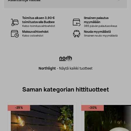
Asiantuntija vastaa
Toimitus alkaen 3,90 €
Ilmainen palautus
toimitustavalla Budbee
myymälään
Katso toimitusvaihtoehdot
365 päivän palautusoikeus
Maksuvaihtoehdot
Nouda myymälästä
Katso ostoehdot
Ilmainen nouto myymälästä
Northlight
-
Näytä kaikki tuotteet
Saman kategorian hittituotteet
-25%
-30%