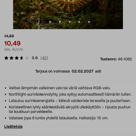
14,99
10,49
(sis. ALV:n)
3.6
(
42
)
Tuotenro:
46-1062
Tarjous on voimassa
02.02.2027
asti
Valitse lämpimän valkoinen valo tai väriä vaihtava RGB-valo.
Northlight-aurinkokennolyhty, joka syttyy automaattisesti hämärän tullen.
Latautuu aurinkoenergialla – kätevä valokoriste terassille ja puutarhaan.
Koristeellinen lyhty säänkestävää akryyliä ulkokäyttöön – ripusta puuhun
tai koukkuun parvekkeelle.
Valaisee jopa 6 tuntia yhdellä latauksella. Halkaisija: 15 cm.
Lisätietoja