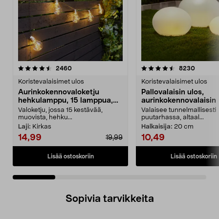
4.5 viidestä
arvostelut
4.0 viidestä
arvostel
2460
8230
tähdestä
t
Koristevalaisimet ulos
Koristevalaisimet ulos
Aurinkokennovaloketju
Pallovalaisin ulos,
hehkulamppu, 15 lamppua,
aurinkokennovalaisin
7,2 m
Valoketju, jossa 15 kestävää,
Valaisee tunnelmallisesti
muovista, hehku...
puutarhassa, altaal...
Laji:
Kirkas
Halkaisija:
20 cm
14,99
10,49
19,99
Lisää ostoskoriin
Lisää ostoskoriin
Sopivia tarvikkeita