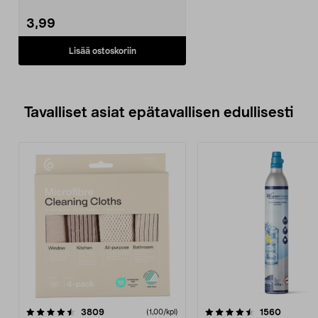
jotka toimivat aur...
3,99
Lisää ostoskoriin
Tavalliset asiat epätavallisen edullisesti
4.5viidestä
arvostelut
4.5viidestä
arvostel
3809
1560
(1,00/kpl)