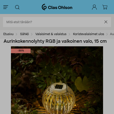
Etusivu
Sähkö
Valaisimet & valaistus
Koristevalaisimet ulos
Au
Aurinkokennolyhty RGB ja valkoinen valo, 15 cm
-30%