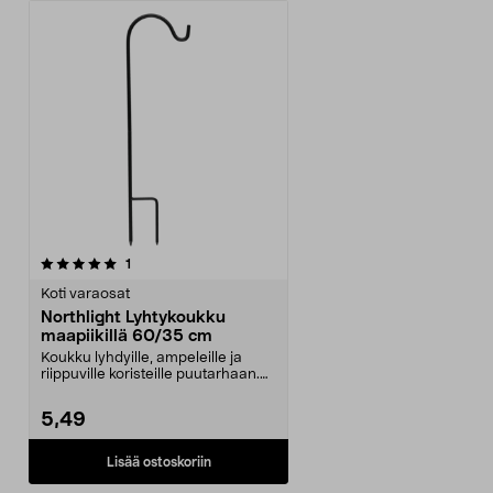
arvostelut
1
Koti varaosat
Northlight Lyhtykoukku
maapiikillä 60/35 cm
Koukku lyhdyille, ampeleille ja
riippuville koristeille puutarhaan.
Northlight-l...
5,49
Lisää ostoskoriin