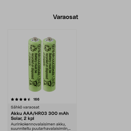
Varaosat
arvostelut
166
Sähkö varaosat
Akku AAA/HR03 300 mAh
Solar, 2 kpl
Aurinkokennovalaisimen akku,
suunniteltu puutarhavalaisimiin,