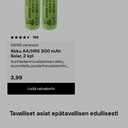
arvostelut
196
Sähkö varaosat
Akku AA/HR6 300 mAh
Solar, 2 kpl
Aurinkokennovalaisimen akku,
suunniteltu puutarhavalaisimiin,
jotka toimivat aur...
3,99
Lisää ostoskoriin
Tavalliset asiat epätavallisen edullisesti