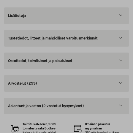
Lisätietoja
Tuotetiedot, liitteet ja mahdolliset varoitusmerkinnät
Ostotiedot, toimitukset ja palautukset
Arvostelut
(259)
Asiantuntija vastaa
(2 vastatut kysymykset)
Toimitus alkaen 3,90 €
Ilmainen palautus
toimitustavalla Budbee
myymälään
Katso toimitusvaihtoehdot
365 päivän palautusoikeus