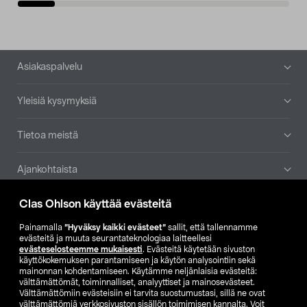
Alatunniste
Asiakaspalvelu
Yleisiä kysymyksiä
Tietoa meistä
Ajankohtaista
Clas Ohlson käyttää evästeitä
Muut yrityksemme
Painamalla
”Hyväksy kaikki evästeet”
sallit, että tallennamme
Etsi myymälä
evästeitä ja muuta seurantateknologiaa laitteellesi
evästeselosteemme mukaisesti
. Evästeitä käytetään sivuston
käyttökokemuksen parantamiseen ja käytön analysointiin sekä
mainonnan kohdentamiseen. Käytämme neljänlaisia evästeitä:
SE
NO
FI
välttämättömät, toiminnalliset, analyyttiset ja mainosevästeet.
Välttämättömiin evästeisiin ei tarvita suostumustasi, sillä ne ovat
FI
SV
välttämättömiä verkkosivuston sisällön toimimisen kannalta. Voit