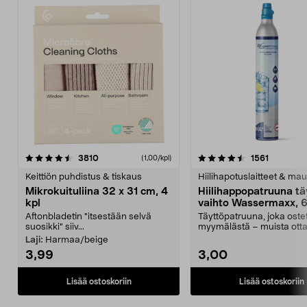
4.5viidestä
arvostelut
4.5viidestä
arvostelu
3810
1561
(1,00/kpl)
tähdestä
t
Keittiön puhdistus & tiskaus
Hiilihapotuslaitteet & mau
Mikrokuituliina 32 x 31 cm, 4
Hiilihappopatruuna tä
kpl
vaihto Wassermaxx, 6
Aftonbladetin "itsestään selvä
Täyttöpatruuna, joka ost
suosikki" siiv...
myymälästä – muista ott
patruuna mukaasi m...
Laji:
Harmaa/beige
3,99
3,00
Lisää ostoskoriin
Lisää ostoskoriin