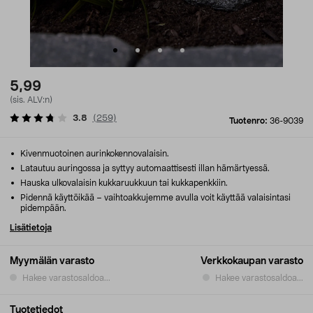
5,99
(sis. ALV:n)
3.8
(
259
)
Tuotenro:
36-9039
Kivenmuotoinen aurinkokennovalaisin.
Latautuu auringossa ja syttyy automaattisesti illan hämärtyessä.
Hauska ulkovalaisin kukkaruukkuun tai kukkapenkkiin.
Pidennä käyttöikää – vaihtoakkujemme avulla voit käyttää valaisintasi
pidempään.
Lisätietoja
Myymälän varasto
Verkkokaupan varasto
Hakee varastosaldoa...
Hakee varastosaldoa...
Tuotetiedot