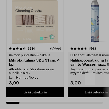
4.5viidestä
arvostelut
4.5viidestä
arvostelu
3814
1563
(1,00/kpl)
tähdestä
t
Keittiön puhdistus & tiskaus
Hiilihapotuslaitteet & mau
Mikrokuituliina 32 x 31 cm, 4
Hiilihappopatruuna tä
kpl
vaihto Wassermaxx, 6
Aftonbladetin "itsestään selvä
Täyttöpatruuna, joka ost
suosikki" siiv...
myymälästä – muista ott
patruuna mukaasi m...
Laji:
Harmaa/beige
-
3,99
3,00
Lisää ostoskoriin
Lisää ostoskoriin