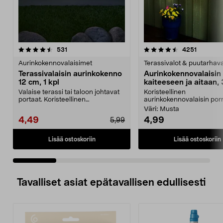
4.5 viidestä
arvostelut
4.5 viidestä
arvostelu
531
4251
tähdestä
t
Aurinkokennovalaisimet
Terassivalot & puutarhava
Terassivalaisin aurinkokenno
Aurinkokennovalaisin
12 cm, 1 kpl
kaiteeseen ja aitaan, 
Valaise terassi tai taloon johtavat
Koristeellinen
portaat. Koristeellinen
aurinkokennovalaisin porr
aurinkokennovalaisin...
Väri:
Musta
4,49
4,99
5,99
Lisää ostoskoriin
Lisää ostoskoriin
Tavalliset asiat epätavallisen edullisesti