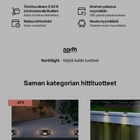
Toimitus alkaen 3,90 €
Ilmainen palautus
toimitustavalla Budbee
myymälään
Katso toimitusvaihtoehdot
365 päivän palautusoikeus
Maksuvaihtoehdot
Nouda myymälästä
Katso ostoehdot
Ilmainen nouto myymälästä
Northlight
-
Näytä kaikki tuotteet
Saman kategorian hittituotteet
-25%