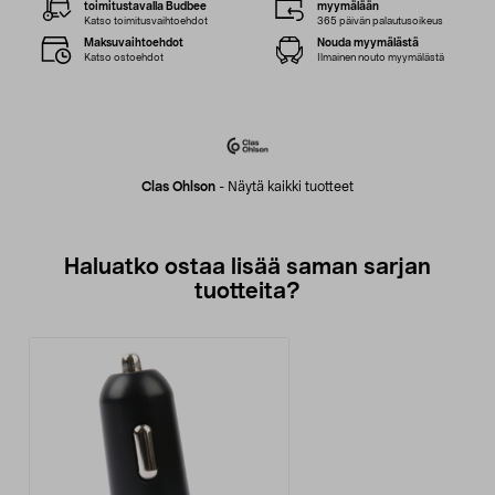
toimitustavalla Budbee
myymälään
Katso toimitusvaihtoehdot
365 päivän palautusoikeus
Maksuvaihtoehdot
Nouda myymälästä
Katso ostoehdot
Ilmainen nouto myymälästä
Clas Ohlson
-
Näytä kaikki tuotteet
Haluatko ostaa lisää saman sarjan
tuotteita?