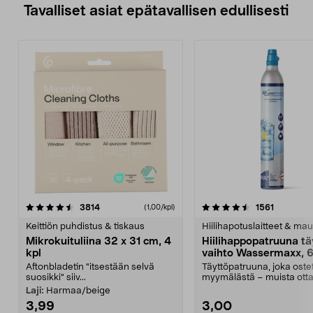
Tavalliset asiat epätavallisen edullisesti
4.5viidestä
arvostelut
4.5viidestä
arvostelu
3814
1561
(1,00/kpl)
tähdestä
t
Keittiön puhdistus & tiskaus
Hiilihapotuslaitteet & mau
Mikrokuituliina 32 x 31 cm, 4
Hiilihappopatruuna tä
kpl
vaihto Wassermaxx, 6
Aftonbladetin "itsestään selvä
Täyttöpatruuna, joka ost
suosikki" siiv...
myymälästä – muista ott
patruuna mukaasi m...
Laji:
Harmaa/beige
3,99
3,00