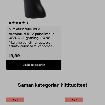
arvostelut
6
Autolaturit puhelimille
Autolaturi 12 V puhelimelle
USB-C–Lightning, 20 W
Pikalataa puhelimen autossa,
asuntovaunussa tai veneessä –
USB-C Power Delivery....
19,99
Lisää ostoskoriin
Saman kategorian hittituotteet
-62%
-62%