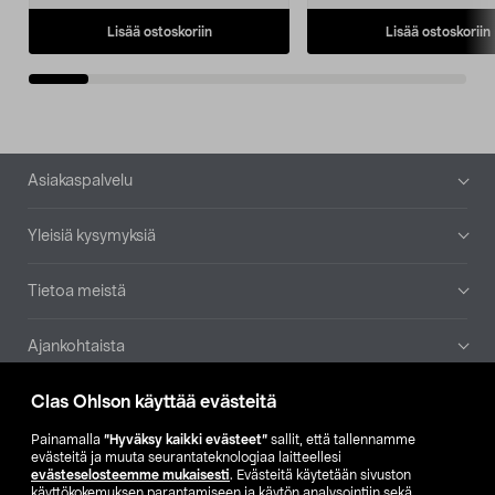
Lisää ostoskoriin
Lisää ostoskoriin
Alatunniste
Asiakaspalvelu
Yleisiä kysymyksiä
Tietoa meistä
Ajankohtaista
Clas Ohlson käyttää evästeitä
Muut yrityksemme
Painamalla
”Hyväksy kaikki evästeet”
sallit, että tallennamme
Etsi myymälä
evästeitä ja muuta seurantateknologiaa laitteellesi
evästeselosteemme mukaisesti
. Evästeitä käytetään sivuston
käyttökokemuksen parantamiseen ja käytön analysointiin sekä