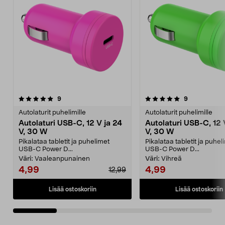
5.0 viidestä
arvostelut
4.5 viidestä
arvostelut
9
9
tähdestä
t
Autolaturit puhelimille
Autolaturit puhelimille
Autolaturi USB-C, 12 V ja 24
Autolaturi USB-C, 12 
V, 30 W
V, 30 W
Pikalataa tabletit ja puhelimet
Pikalataa tabletit ja puhel
USB-C Power D...
USB-C Power D...
Väri:
Vaaleanpunainen
Väri:
Vihreä
4,99
4,99
12,99
Lisää ostoskoriin
Lisää ostoskoriin