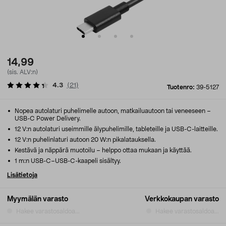
14,99
(sis. ALV:n)
4.3
(
21
)
Tuotenro:
39-5127
Nopea autolaturi puhelimelle autoon, matkailuautoon tai veneeseen –
USB-C Power Delivery.
12 V:n autolaturi useimmille älypuhelimille, tableteille ja USB-C-laitteille.
12 V:n puhelinlaturi autoon 20 W:n pikalatauksella.
Kestävä ja näppärä muotoilu – helppo ottaa mukaan ja käyttää.
1 m:n USB-C–USB-C-kaapeli sisältyy.
Lisätietoja
Myymälän varasto
Verkkokaupan varasto
Hakee varastosaldoa...
Hakee varastosaldoa...