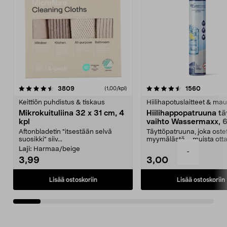
4.5viidestä
arvostelut
4.5viidestä
arvostel
3809
1560
(1,00/kpl)
tähdestä
t
Keittiön puhdistus & tiskaus
Hiilihapotuslaitteet & mau
Mikrokuituliina 32 x 31 cm, 4
Hiilihappopatruuna tä
kpl
vaihto Wassermaxx, 6
Aftonbladetin "itsestään selvä
Täyttöpatruuna, joka ost
suosikki" siiv...
myymälästä – muista ott
patruuna mukaasi m...
Laji:
Harmaa/beige
-
3,99
3,00
Lisää ostoskoriin
Lisää ostoskoriin