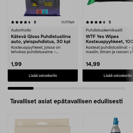
4.5 viidestä
arvostelut
4.5 viidestä
arvostelut
8
5
(0,07/kpl)
tähdestä
t
Autonhoito
Puhdistuskemikaalit
Kätevä Gloss Puhdistusliina
WTF Yes Wipes
auto, yleispuhdistus, 30 kpl
Kosteuspyyhkeet, 100
Kosteuspyyhkeet, joissa on
Kosteat puhdistusliinat – 
tehokas puhdistusaine –
maalin, liiman ja rasvan y
puhdistaa useimmat auton pinn...
pyyhkäisyll...
1,99
14,99
Lisää ostoskoriin
Lisää ostoskoriin
Tavalliset asiat epätavallisen edullisesti