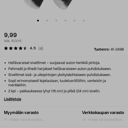
9,99
(sis. ALV:n)
4.5
(
4
)
Tuotenro:
41-2498
Hellävaraiset siveltimet – suojaavat auton herkkiä pintoja.
Pehmeät ja tiheät harjakset hellävaraiseen auton puhdistukseen.
Siveltimet sisä- ja ulkopintojen yksityiskohtaiseen puhdistukseen.
Sopii erinomaisesti kojelautaan, tuuletusritilöihin, vanteisiin ja
merkkeihin.
2 kpl – pakkauksessa lyhyt (16 cm) ja pitkä (24 cm) sivelin.
Lisätietoja
Myymälän varasto
Verkkokaupan varasto
Hakee varastosaldoa...
Hakee varastosaldoa...