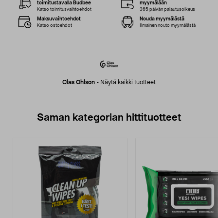
toimitustavalla Budbee
myymälään
Katso toimitusvaihtoehdot
365 päivän palautusoikeus
Maksuvaihtoehdot
Nouda myymälästä
Katso ostoehdot
Ilmainen nouto myymälästä
Clas Ohlson
-
Näytä kaikki tuotteet
Saman kategorian hittituotteet