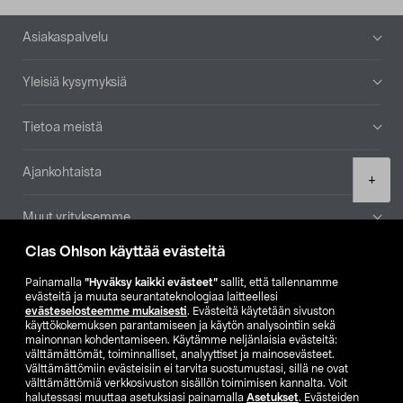
Alatunniste
Asiakaspalvelu
Yleisiä kysymyksiä
Tietoa meistä
Ajankohtaista
Product
+
quantity
Muut yrityksemme
Clas Ohlson käyttää evästeitä
Etsi myymälä
Painamalla
”Hyväksy kaikki evästeet”
sallit, että tallennamme
evästeitä ja muuta seurantateknologiaa laitteellesi
SE
NO
FI
evästeselosteemme mukaisesti
. Evästeitä käytetään sivuston
käyttökokemuksen parantamiseen ja käytön analysointiin sekä
FI
SV
mainonnan kohdentamiseen. Käytämme neljänlaisia evästeitä:
välttämättömät, toiminnalliset, analyyttiset ja mainosevästeet.
Välttämättömiin evästeisiin ei tarvita suostumustasi, sillä ne ovat
välttämättömiä verkkosivuston sisällön toimimisen kannalta. Voit
halutessasi muuttaa asetuksiasi painamalla
Asetukset
. Evästeiden