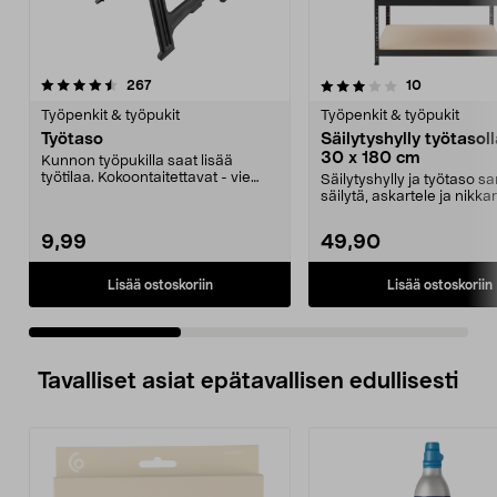
3.5 viidestä
arvostelut
4.5 viidestä
arvostelut
267
10
tähdestä
t
Työpenkit & työpukit
Työpenkit & työpukit
Työtaso
Säilytyshylly työtasoll
30 x 180 cm
Kunnon työpukilla saat lisää
työtilaa. Kokoontaitettavat - vie
Säilytyshylly ja työtaso 
vähän tilaa säily...
säilytä, askartele ja nikkar
Tukeva hylly,...
9,99
49,90
Lisää ostoskoriin
Lisää ostoskoriin
Tavalliset asiat epätavallisen edullisesti