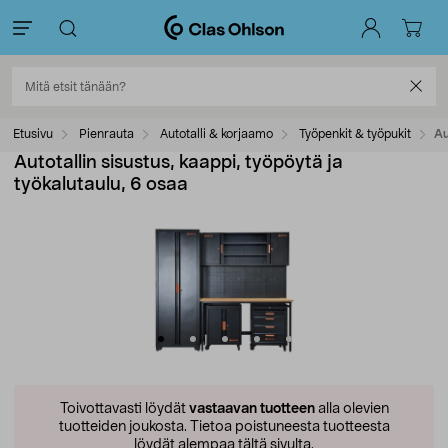
Etusivu
Pienrauta
Autotalli & korjaamo
Työpenkit & työpukit
Au
Autotallin sisustus, kaappi, työpöytä ja
työkalutaulu, 6 osaa
Toivottavasti löydät
vastaavan tuotteen
alla olevien
tuotteiden joukosta.
Tietoa poistuneesta tuotteesta
löydät alempaa tältä sivulta.