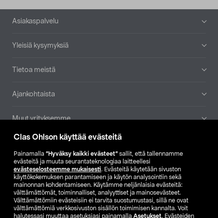
Alatunniste
Asiakaspalvelu
Yleisiä kysymyksiä
Tietoa meistä
Ajankohtaista
Muut yrityksemme
Clas Ohlson käyttää evästeitä
Etsi myymälä
Painamalla
”Hyväksy kaikki evästeet”
sallit, että tallennamme
evästeitä ja muuta seurantateknologiaa laitteellesi
SE
NO
FI
evästeselosteemme mukaisesti
. Evästeitä käytetään sivuston
käyttökokemuksen parantamiseen ja käytön analysointiin sekä
FI
SV
mainonnan kohdentamiseen. Käytämme neljänlaisia evästeitä:
välttämättömät, toiminnalliset, analyyttiset ja mainosevästeet.
Välttämättömiin evästeisiin ei tarvita suostumustasi, sillä ne ovat
välttämättömiä verkkosivuston sisällön toimimisen kannalta. Voit
halutessasi muuttaa asetuksiasi painamalla
Asetukset
. Evästeiden