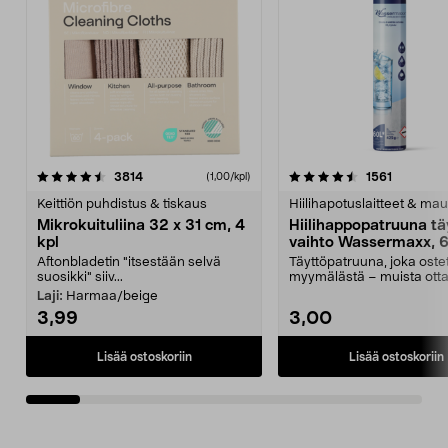
4.5viidestä
arvostelut
4.5viidestä
arvostelu
3814
1561
(1,00/kpl)
tähdestä
t
Keittiön puhdistus & tiskaus
Hiilihapotuslaitteet & mau
Mikrokuituliina 32 x 31 cm, 4
Hiilihappopatruuna tä
kpl
vaihto Wassermaxx, 6
Aftonbladetin "itsestään selvä
Täyttöpatruuna, joka ost
suosikki" siiv...
myymälästä – muista ott
patruuna mukaasi m...
Laji:
Harmaa/beige
3,99
3,00
Lisää ostoskoriin
Lisää ostoskoriin