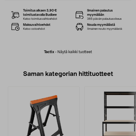
Toimitus alkaen 3,90 €
Ilmainen palautus
toimitustavalla Budbee
myymälään
Katso toimitusvaihtoehdot
365 päivän palautusoikeus
Maksuvaihtoehdot
Nouda myymälästä
Katso ostoehdot
Ilmainen nouto myymälästä
Tactix
-
Näytä kaikki tuotteet
Saman kategorian hittituotteet