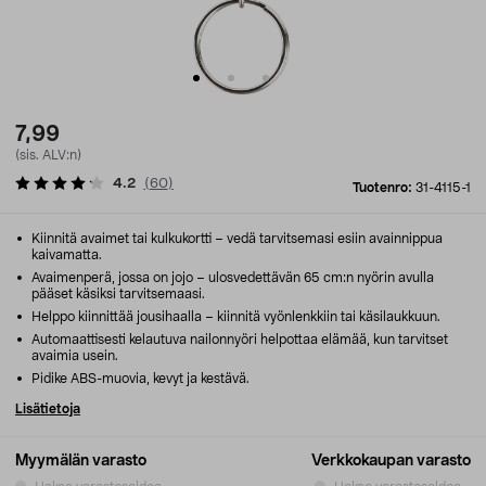
7,99
(sis. ALV:n)
4.2
(
60
)
Tuotenro:
31-4115-1
Kiinnitä avaimet tai kulkukortti – vedä tarvitsemasi esiin avainnippua
kaivamatta.
Avaimenperä, jossa on jojo – ulosvedettävän 65 cm:n nyörin avulla
pääset käsiksi tarvitsemaasi.
Helppo kiinnittää jousihaalla – kiinnitä vyönlenkkiin tai käsilaukkuun.
Automaattisesti kelautuva nailonnyöri helpottaa elämää, kun tarvitset
avaimia usein.
Pidike ABS-muovia, kevyt ja kestävä.
Lisätietoja
Myymälän varasto
Verkkokaupan varasto