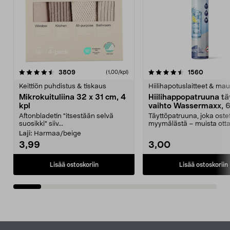
4.5viidestä
arvostelut
4.5viidestä
arvostel
3809
1560
(1,00/kpl)
tähdestä
t
Keittiön puhdistus & tiskaus
Hiilihapotuslaitteet & mau
Mikrokuituliina 32 x 31 cm, 4
Hiilihappopatruuna tä
kpl
vaihto Wassermaxx, 6
Aftonbladetin "itsestään selvä
Täyttöpatruuna, joka ost
suosikki" siiv...
myymälästä – muista ott
patruuna mukaasi m...
Laji:
Harmaa/beige
3,99
3,00
Lisää ostoskoriin
Lisää ostoskoriin
Alatunniste