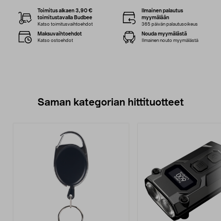
Toimitus alkaen 3,90 €
Ilmainen palautus
toimitustavalla Budbee
myymälään
Katso toimitusvaihtoehdot
365 päivän palautusoikeus
Maksuvaihtoehdot
Nouda myymälästä
Katso ostoehdot
Ilmainen nouto myymälästä
Saman kategorian hittituotteet