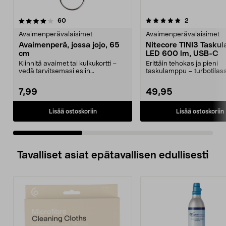
5.0 viidestä
arvostelut
4.5 viidestä
arvostelut
60
2
tähdestä
t
Avaimenperävalaisimet
Avaimenperävalaisimet
Avaimenperä, jossa jojo, 65
Nitecore TINI3 Tasku
cm
LED 600 lm, USB-C
Kiinnitä avaimet tai kulkukortti –
Erittäin tehokas ja pieni
vedä tarvitsemasi esiin
taskulamppu – turbotilas
avainnippua kaivamatt...
luumenia. Nitecore TINI...
7,99
49,95
Lisää ostoskoriin
Lisää ostoskoriin
Tavalliset asiat epätavallisen edullisesti