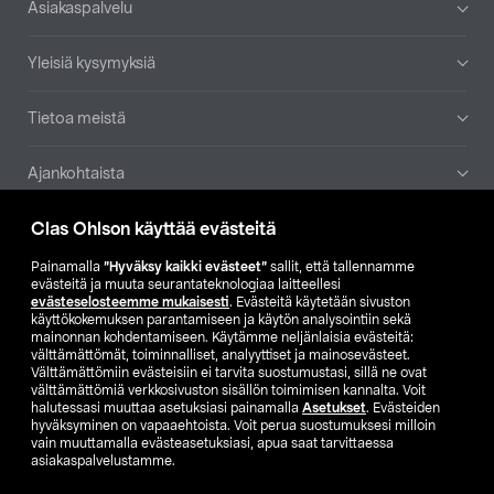
Asiakaspalvelu
Yleisiä kysymyksiä
Tietoa meistä
Ajankohtaista
Clas Ohlson käyttää evästeitä
Muut yrityksemme
Painamalla
”Hyväksy kaikki evästeet”
sallit, että tallennamme
Etsi myymälä
evästeitä ja muuta seurantateknologiaa laitteellesi
evästeselosteemme mukaisesti
. Evästeitä käytetään sivuston
käyttökokemuksen parantamiseen ja käytön analysointiin sekä
mainonnan kohdentamiseen. Käytämme neljänlaisia evästeitä:
SE
NO
FI
välttämättömät, toiminnalliset, analyyttiset ja mainosevästeet.
Välttämättömiin evästeisiin ei tarvita suostumustasi, sillä ne ovat
FI
SV
välttämättömiä verkkosivuston sisällön toimimisen kannalta. Voit
halutessasi muuttaa asetuksiasi painamalla
Asetukset
. Evästeiden
hyväksyminen on vapaaehtoista. Voit perua suostumuksesi milloin
vain muuttamalla evästeasetuksiasi, apua saat tarvittaessa
asiakaspalvelustamme.