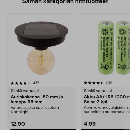
Saman kategorian hittituotteet
4.5 viidestä
arvostelut
4.5 viidestä
arvostelut
477
279
tähdestä
t
Sähkö varaosat
Sähkö varaosat
Aurinkokenno 160 mm ja
Akku AA/HR6 1000 
lamppu 95 mm
Solar, 2 kpl
Varaosa, joka sopii useisiin
Aurinkokennovalaisimen 
Northlight-
suunniteltu puutarhavalai
aurinkokennovalaisimiin ja -
jotka toimivat aur...
koreihin. Au...
12,90
4,99