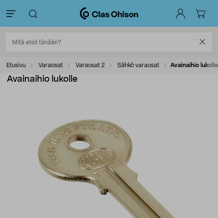
Etusivu
Varaosat
Varaosat 2
Sähkö varaosat
Avainaihio lukolle
Avainaihio lukolle