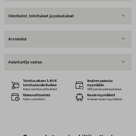
Ostotiedot, toimitukset ja palautukset
Arvostelut
Asiantuntija vastaa
Toimitus alkaen 3,90 €
Ilmainen palautus
toimitustavalla Budbee
myymälään
Katso toimitusvaihtoehdot
365 päivän palautusoikeus
Maksuvaihtoehdot
Nouda myymälästä
Katso ostoehdot
Ilmainen nouto myymälästä