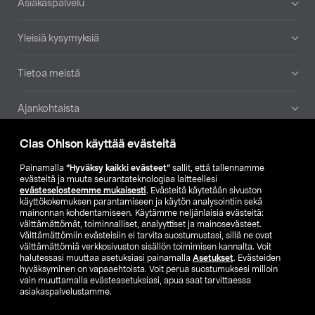
Asiakaspalvelu
Yleisiä kysymyksiä
Tietoa meistä
Ajankohtaista
Clas Ohlson käyttää evästeitä
Muut yrityksemme
Painamalla
”Hyväksy kaikki evästeet”
sallit, että tallennamme
Etsi myymälä
evästeitä ja muuta seurantateknologiaa laitteellesi
evästeselosteemme mukaisesti
. Evästeitä käytetään sivuston
käyttökokemuksen parantamiseen ja käytön analysointiin sekä
mainonnan kohdentamiseen. Käytämme neljänlaisia evästeitä:
SE
NO
FI
välttämättömät, toiminnalliset, analyyttiset ja mainosevästeet.
Välttämättömiin evästeisiin ei tarvita suostumustasi, sillä ne ovat
FI
SV
välttämättömiä verkkosivuston sisällön toimimisen kannalta. Voit
halutessasi muuttaa asetuksiasi painamalla
Asetukset
. Evästeiden
hyväksyminen on vapaaehtoista. Voit perua suostumuksesi milloin
vain muuttamalla evästeasetuksiasi, apua saat tarvittaessa
asiakaspalvelustamme.