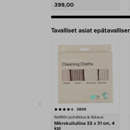
399,00
Tavalliset asiat epätavallisen
5viidestä
4.5viidestä
arvostelut
3809
tähdestä
tähdestä
Keittiön puhdistus & tiskaus
Mikrokuituliina 32 x 31 cm, 4
kpl