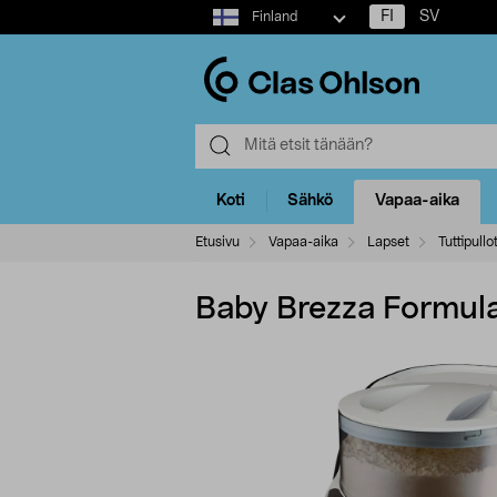
Select
FI
SV
Finland
market
Koti
Sähkö
Vapaa-aika
Etusivu
Vapaa-aika
Lapset
Tuttipullo
Baby Brezza Formula