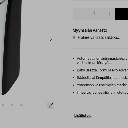
Product
quantity
Myymälän varasto
Hakee varastosaldoa...
Automaattinen äidinmaidonkorvik
veden ilman käsityötä.
Baby Brezza Formula Pro Advanc
Säädettävä lämpötila ja annosko
Yhteensopiva useimpien markkinoi
Ilmatiivis jauhesäiliö ja irrotettav
Lisätietoja