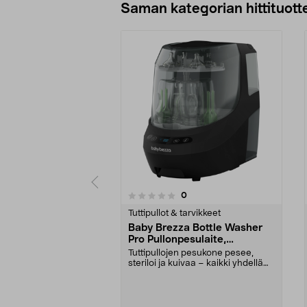
Saman kategorian hittituott
arvostelut
0
0 viidestä
0.0 viidestä
tähdestä
tähdestä
Tuttipullot & tarvikkeet
Baby Brezza Bottle Washer
Pro Pullonpesulaite,
sterilointilaite ja kuivain
Tuttipullojen pesukone pesee,
steriloi ja kuivaa – kaikki yhdellä
kerralla. Baby...