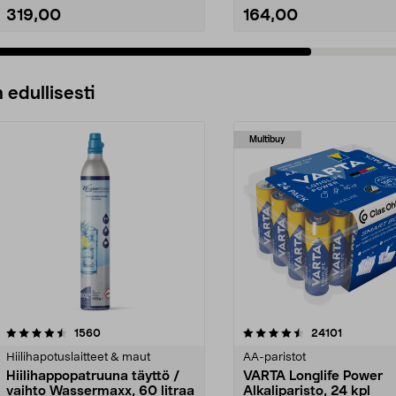
319,00
164,00
 edullisesti
Multibuy
4.5viidestä
arvostelut
4.5viidestä
arvostelut
1560
24101
tähdestä
Hiilihapotuslaitteet & maut
AA-paristot
Hiilihappopatruuna täyttö /
VARTA Longlife Power
vaihto Wassermaxx, 60 litraa
Alkaliparisto, 24 kpl