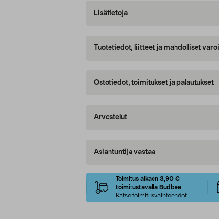
Lisätietoja
Tuotetiedot, liitteet ja mahdolliset var
Ostotiedot, toimitukset ja palautukset
Arvostelut
Asiantuntija vastaa
Toimitus alkaen 3,90 €
toimitustavalla Budbee
Katso toimitusvaihtoehdot