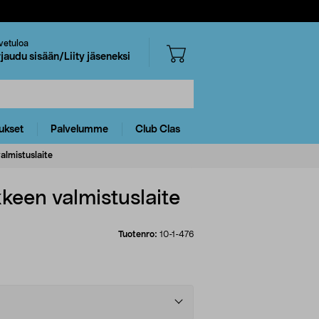
vetuloa
rjaudu sisään/Liity jäseneksi
ukset
Palvelumme
Club Clas
lmistuslaite
een valmistuslaite
Tuotenro:
10-1-476