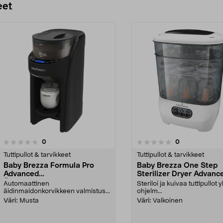
eet
arvostelut
arvostelut
0
0
0.0 viidestä
0.0 viidestä
tähdestä
Tuttipullot & tarvikkeet
Tuttipullot & tarvikkeet
Baby Brezza Formula Pro
Baby Brezza One Step
Advanced
Sterilizer Dryer Advanc
Äidinmaidonkorvikkeen
Tuttipullojen sterilointila
Automaattinen
Steriloi ja kuivaa tuttipullot 
valmistuslaite
-kuivain
äidinmaidonkorvikkeen valmistus...
ohjelm...
Väri:
Musta
Väri:
Valkoinen