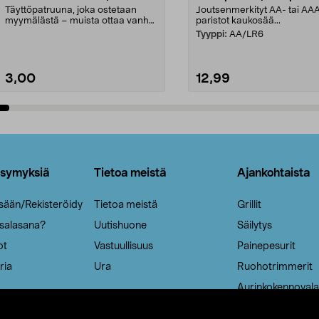
Täyttöpatruuna, joka ostetaan
Joutsenmerkityt AA- tai AA
myymälästä – muista ottaa vanha
paristot kaukosää...
patruuna mukaasi m...
Tyyppi:
AA/LR6
3,00
12,99
Lisää ostoskoriin
Lisää ostoskoriin
ysymyksiä
Tietoa meistä
Ajankohtaista
isään/Rekisteröidy
Tietoa meistä
Grillit
 salasana?
Uutishuone
Säilytys
ot
Vastuullisuus
Painepesurit
ria
Ura
Ruohotrimmerit
Aurinkokennovala