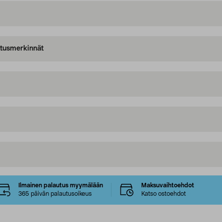
oitusmerkinnät
Ilmainen palautus myymälään
Maksuvaihtoehdot
365 päivän palautusoikeus
Katso ostoehdot