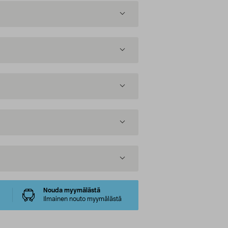
Nouda myymälästä
Ilmainen nouto myymälästä