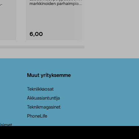
markkinoiden parhaimpia.
A-
Testivoittaja 
Kestävä, jopa 50 % suurempi ...
roskapussi u
Roskapussi, jo
6,00
2,00
Lisää ostoskoriin
Lisää
Muut yrityksemme
Tekniikkaosat
Akkuasiantuntija
Teknikmagasinet
PhoneLife
isimet