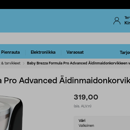
Ter
Ki
Pienrauta
Elektroniikka
Varaosat
Tarjo
t & tarvikkeet
Baby Brezza Formula Pro Advanced Äidinmaidonkorvikkeen va
 Pro Advanced Äidinmaidonkorvikk
319,00
(sis. ALV:n)
Select
Väri
variant
Valkoinen