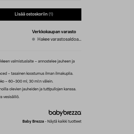
Lisää ostoskoriin
(1)
Verkkokaupan varasto
Hakee varastosaldoa...
keen valmistuslaite – annostelee jauheen ja
ed – tasainen koostumus ilman ilmakuplia.
ko – 60–300 ml, 30 ml:n välein.
lla olevien jauheiden ja tuttipullojen kanssa.
a vesisäiliö.
Baby Brezza
-
Näytä kaikki tuotteet