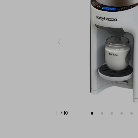
1
/
10