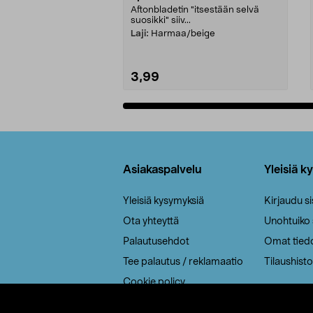
Aftonbladetin "itsestään selvä
suosikki" siiv...
Laji:
Harmaa/beige
3,99
Lisää ostoskoriin
Alatunniste
Asiakaspalvelu
Yleisiä k
Yleisiä kysymyksiä
Kirjaudu s
Ota yhteyttä
Unohtuiko
Palautusehdot
Omat tied
Tee palautus / reklamaatio
Tilaushisto
Cookie policy
Toimitustavat