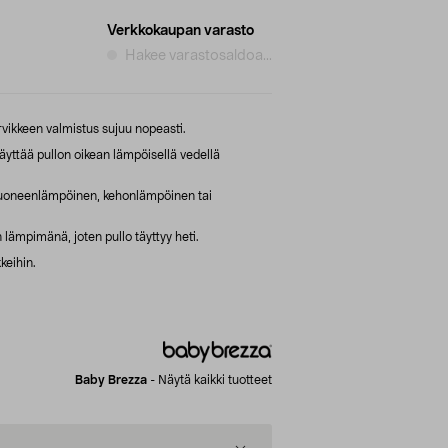
Verkkokaupan varasto
Hakee varastosaldoa...
ikkeen valmistus sujuu nopeasti.
yttää pullon oikean lämpöisellä vedellä
 huoneenlämpöinen, kehonlämpöinen tai
n lämpimänä, joten pullo täyttyy heti.
keihin.
Baby Brezza
-
Näytä kaikki tuotteet