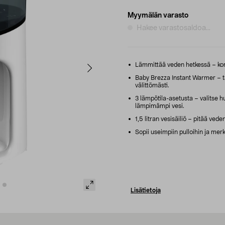
Myymälän varasto
Hakee varastosaldoa...
Lämmittää veden hetkessä – korv
Baby Brezza Instant Warmer – tä
välittömästi.
3 lämpötila-asetusta – valitse
lämpimämpi vesi.
1,5 litran vesisäiliö – pitää vede
Sopii useimpiin pulloihin ja merk
Lisätietoja