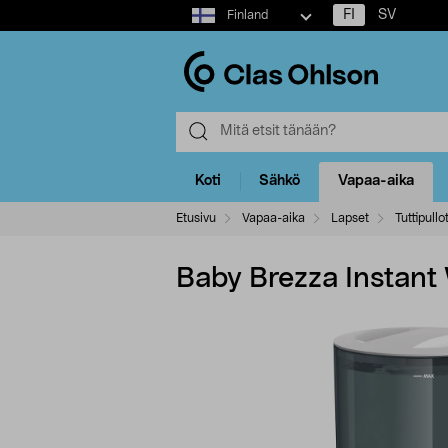
Select
FI
SV
Finland
market
Koti
Sähkö
Vapaa-aika
Etusivu
Vapaa-aika
Lapset
Tuttipullo
Baby Brezza Instant W