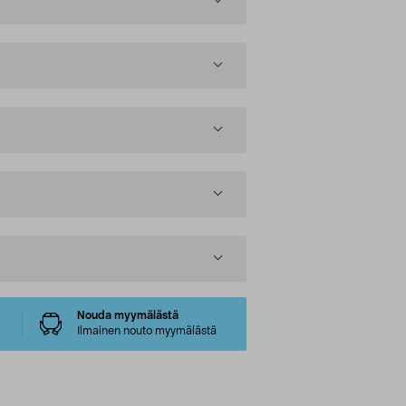
Nouda myymälästä
Ilmainen nouto myymälästä