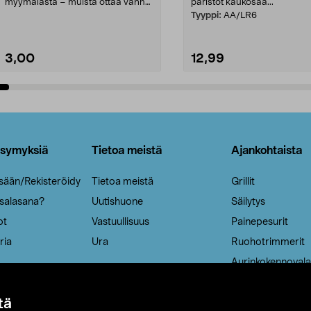
myymälästä – muista ottaa vanha
paristot kaukosää...
patruuna mukaasi m...
Tyyppi:
AA/LR6
3,00
12,99
Lisää ostoskoriin
Lisää ostoskoriin
ysymyksiä
Tietoa meistä
Ajankohtaista
isään/Rekisteröidy
Tietoa meistä
Grillit
 salasana?
Uutishuone
Säilytys
ot
Vastuullisuus
Painepesurit
ria
Ura
Ruohotrimmerit
Aurinkokennovala
tä