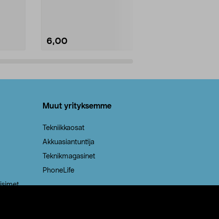
Kestävä, jopa 50 % suurempi ...
roskapussi u
Roskapussi, jo
6,00
2,00
Lisää ostoskoriin
Lisää
Muut yrityksemme
Tekniikkaosat
Akkuasiantuntija
Teknikmagasinet
PhoneLife
isimet