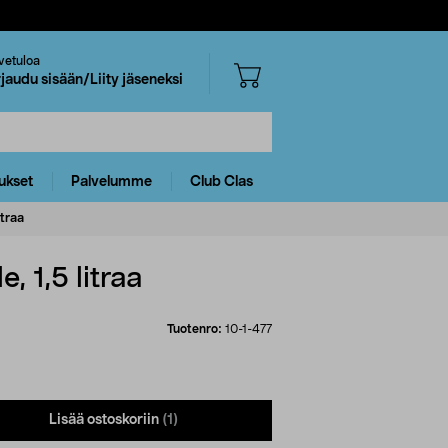
vetuloa
rjaudu sisään/Liity jäseneksi
ukset
Palvelumme
Club Clas
itraa
, 1,5 litraa
Tuotenro:
10-1-477
Lisää ostoskoriin
(1)