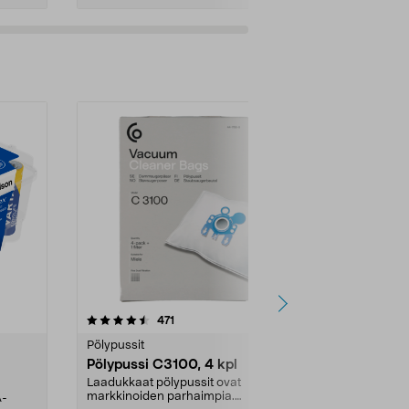
4.5viidestä
arvostelut
4.5
471
6
tähdestä
tähdestä
Pölypussit
Kierrätys & ro
Pölypussi C3100, 4 kpl
Roskapussi,
kahvat, 30 l
Laadukkaat pölypussit ovat
markkinoiden parhaimpia.
A-
Testivoittaja 