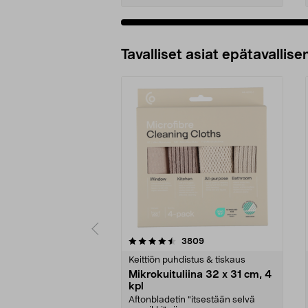
Tavalliset asiat epätavallisen
5viidestä
4.5viidestä
arvostelut
3809
tähdestä
tähdestä
Keittiön puhdistus & tiskaus
Mikrokuituliina 32 x 31 cm, 4
kpl
Aftonbladetin "itsestään selvä