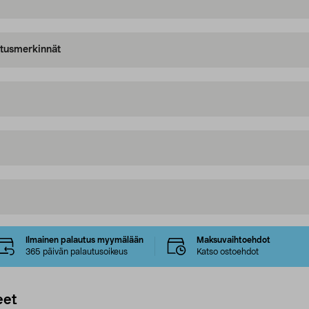
oitusmerkinnät
Ilmainen palautus myymälään
Maksuvaihtoehdot
365 päivän palautusoikeus
Katso ostoehdot
eet