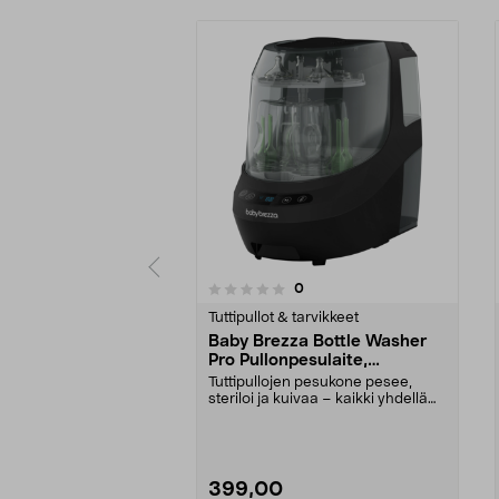
arvostelut
0
0 viidestä
0.0 viidestä
tähdestä
tähdestä
Tuttipullot & tarvikkeet
Baby Brezza Bottle Washer
Pro Pullonpesulaite,
sterilointilaite ja kuivain
Tuttipullojen pesukone pesee,
steriloi ja kuivaa – kaikki yhdellä
kerralla. Baby...
399,00