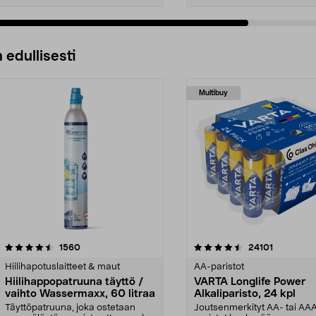
 edullisesti
Multibuy
4.5viidestä
arvostelut
4.5viidestä
arvostelut
1560
24101
tähdestä
Hiilihapotuslaitteet & maut
AA-paristot
Hiilihappopatruuna täyttö /
VARTA Longlife Power
vaihto Wassermaxx, 60 litraa
Alkaliparisto, 24 kpl
Täyttöpatruuna, joka ostetaan
Joutsenmerkityt AA- tai AA