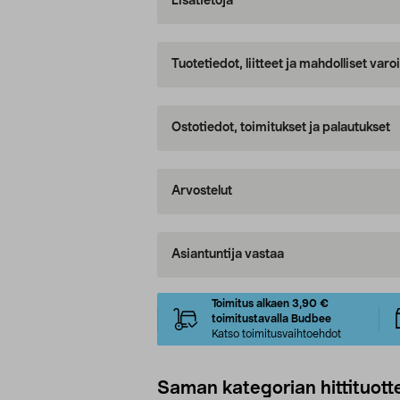
Lisätietoja
Tuotetiedot, liitteet ja mahdolliset var
Ostotiedot, toimitukset ja palautukset
Arvostelut
Asiantuntija vastaa
Toimitus alkaen 3,90 €
toimitustavalla Budbee
Katso toimitusvaihtoehdot
Saman kategorian hittituott