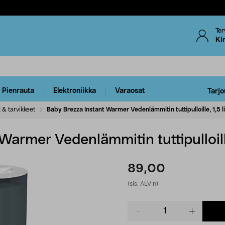
Ter
Ki
Pienrauta
Elektroniikka
Varaosat
Tarjo
t & tarvikkeet
Baby Brezza Instant Warmer Vedenlämmitin tuttipulloille, 1,5 l
armer Vedenlämmitin tuttipulloille
89,00
(sis. ALV:n)
Product
quantity