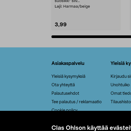
suosikki" siiv...
Laji:
Harmaa/beige
3,99
Lisää ostoskoriin
Alatunniste
Asiakaspalvelu
Yleisiä k
Yleisiä kysymyksiä
Kirjaudu s
Ota yhteyttä
Unohtuiko
Palautusehdot
Omat tied
Tee palautus / reklamaatio
Tilaushisto
Cookie policy
Toimitustavat
Clas Ohlson käyttää evästei
Saavutettavuus