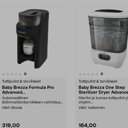
arvostelut
arvostelut
0
0
0.0 viidestä
0.0 viidestä
tähdestä
Tuttipullot & tarvikkeet
Tuttipullot & tarvikkeet
Baby Brezza Formula Pro
Baby Brezza One Step
Advanced
Sterilizer Dryer Advanc
Äidinmaidonkorvikkeen
Tuttipullojen sterilointila
Automaattinen
Steriloi ja kuivaa tuttipullot 
valmistuslaite
-kuivain
äidinmaidonkorvikkeen valmistus...
ohjelm...
Väri:
Musta
Väri:
Valkoinen
319,00
164,00