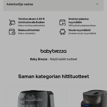
Asiantuntija vastaa
Toimitus alkaen 3,90 €
Ilmainen palautus
toimitustavalla Budbee
myymälään
Katso toimitusvaihtoehdot
365 päivän palautusoikeus
Maksuvaihtoehdot
Nouda myymälästä
Katso ostoehdot
Ilmainen nouto myymälästä
Baby Brezza
-
Näytä kaikki tuotteet
Saman kategorian hittituotteet