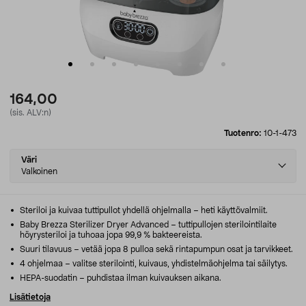
164,00
(sis. ALV:n)
Tuotenro:
10-1-473
Select
Väri
variant
Valkoinen
Steriloi ja kuivaa tuttipullot yhdellä ohjelmalla – heti käyttövalmiit.
Baby Brezza Sterilizer Dryer Advanced – tuttipullojen sterilointilaite
höyrysteriloi ja tuhoaa jopa 99,9 % bakteereista.
Suuri tilavuus – vetää jopa 8 pulloa sekä rintapumpun osat ja tarvikkeet.
4 ohjelmaa – valitse sterilointi, kuivaus, yhdistelmäohjelma tai säilytys.
HEPA-suodatin – puhdistaa ilman kuivauksen aikana.
Lisätietoja