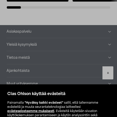
Alatunniste
Asiakaspalvelu
Yleisiä kysymyksiä
Tietoa meistä
Ajankohtaista
Product
+
quantity
Muut yrityksemme
Clas Ohlson käyttää evästeitä
Etsi myymälä
Painamalla
”Hyväksy kaikki evästeet”
sallit, että tallennamme
evästeitä ja muuta seurantateknologiaa laitteellesi
SE
NO
FI
evästeselosteemme mukaisesti
. Evästeitä käytetään sivuston
käyttökokemuksen parantamiseen ja käytön analysointiin sekä