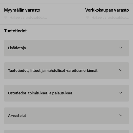
Myymälän varasto
Verkkokaupan varasto
Hakee varastosaldoa...
Hakee varastosaldoa...
Tuotetiedot
Lisätietoja
Tuotetiedot, liitteet ja mahdolliset varoitusmerkinnät
Ostotiedot, toimitukset ja palautukset
Arvostelut