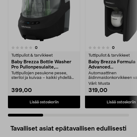
arvostelut
arvostelut
0
0
0.0 viidestä
0.0 viidestä
tähdestä
t
Tuttipullot & tarvikkeet
Tuttipullot & tarvikkeet
Baby Brezza Bottle Washer
Baby Brezza Formula 
Pro Pullonpesulaite,
Advanced
sterilointilaite ja kuivain
Äidinmaidonkorvikke
Tuttipullojen pesukone pesee,
Automaattinen
valmistuslaite
steriloi ja kuivaa – kaikki yhdellä
äidinmaidonkorvikkeen val
kerralla. Baby...
Väri:
Musta
399,00
319,00
Lisää ostoskoriin
Lisää ostoskoriin
Tavalliset asiat epätavallisen edullisesti