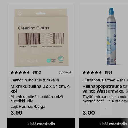
4.5viidestä
arvostelut
4.5viidestä
arvostelu
3810
1561
(1,00/kpl)
tähdestä
t
Keittiön puhdistus & tiskaus
Hiilihapotuslaitteet & mau
Mikrokuituliina 32 x 31 cm, 4
Hiilihappopatruuna tä
kpl
vaihto Wassermaxx, 6
Aftonbladetin "itsestään selvä
Täyttöpatruuna, joka ost
suosikki" siiv...
myymälästä – muista ott
patruuna mukaasi m...
Laji:
Harmaa/beige
-
3,99
3,00
Lisää ostoskoriin
Lisää ostoskoriin