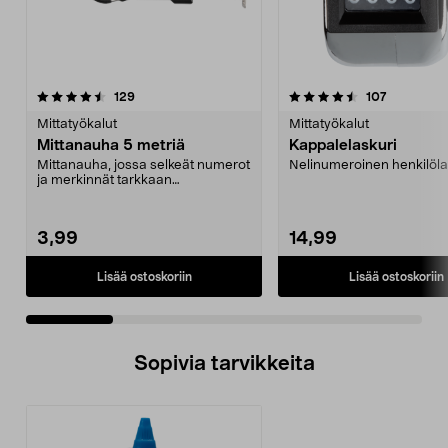
4.5 viidestä
arvostelut
5.0 viidestä
arvostelut
129
107
tähdestä
t
Mittatyökalut
Mittatyökalut
Mittanauha 5 metriä
Kappalelaskuri
Mittanauha, jossa selkeät numerot
Nelinumeroinen henkilöla
ja merkinnät tarkkaan
mittaamiseen. Tukeva mit...
3,99
14,99
Lisää ostoskoriin
Lisää ostoskoriin
Sopivia tarvikkeita