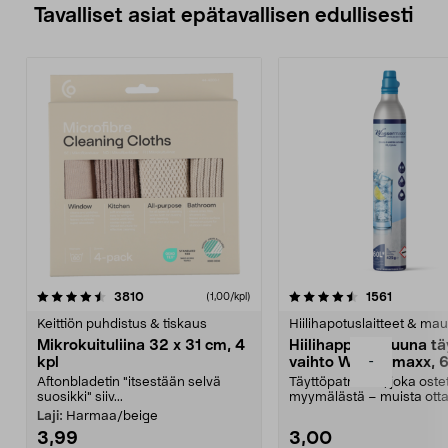
Tavalliset asiat epätavallisen edullisesti
4.5viidestä
arvostelut
4.5viidestä
arvostelu
3810
1561
(1,00/kpl)
tähdestä
t
Keittiön puhdistus & tiskaus
Hiilihapotuslaitteet & mau
Mikrokuituliina 32 x 31 cm, 4
Hiilihappopatruuna tä
-
kpl
vaihto Wassermaxx, 6
Aftonbladetin "itsestään selvä
Täyttöpatruuna, joka ost
suosikki" siiv...
myymälästä – muista ott
patruuna mukaasi m...
Laji:
Harmaa/beige
3,99
3,00