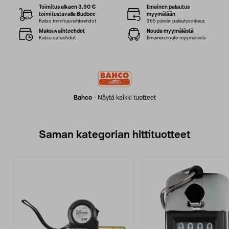
Toimitus alkaen 3,90 €
Ilmainen palautus
toimitustavalla Budbee
myymälään
Katso toimitusvaihtoehdot
365 päivän palautusoikeus
Maksuvaihtoehdot
Nouda myymälästä
Katso ostoehdot
Ilmainen nouto myymälästä
Bahco
-
Näytä kaikki tuotteet
Saman kategorian hittituotteet