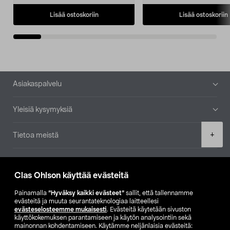
Lisää ostoskoriin
Lisää ostoskoriin
Alatunniste
Asiakaspalvelu
Yleisiä kysymyksiä
Product
+
Tietoa meistä
quantity
Ajankohtaista
Clas Ohlson käyttää evästeitä
Muut yrityksemme
Painamalla
”Hyväksy kaikki evästeet”
sallit, että tallennamme
evästeitä ja muuta seurantateknologiaa laitteellesi
evästeselosteemme mukaisesti
. Evästeitä käytetään sivuston
Etsi myymälä
käyttökokemuksen parantamiseen ja käytön analysointiin sekä
mainonnan kohdentamiseen. Käytämme neljänlaisia evästeitä: