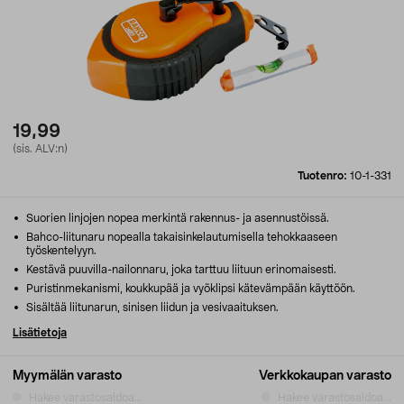
19,99
(sis. ALV:n)
Tuotenro:
10-1-331
Suorien linjojen nopea merkintä rakennus- ja asennustöissä.
Bahco-liitunaru nopealla takaisinkelautumisella tehokkaaseen
työskentelyyn.
Kestävä puuvilla-nailonnaru, joka tarttuu liituun erinomaisesti.
Puristinmekanismi, koukkupää ja vyöklipsi kätevämpään käyttöön.
Sisältää liitunarun, sinisen liidun ja vesivaaituksen.
Lisätietoja
Myymälän varasto
Verkkokaupan varasto
Hakee varastosaldoa...
Hakee varastosaldoa...