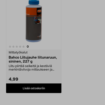
arvostelut
0
Mittatyökalut
Bahco Liitujauhe liitunaruun,
sininen, 227 g
Liitu piirtää selkeitä ja kestäviä
merkintäviivoja mittaukseen ja
merkkaukseen. ...
4,99
Lisää ostoskoriin