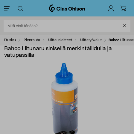
Etusivu
Pienrauta
Mittauslaitteet
Mittatyökalut
Bahco Liitunaru
Bahco Liitunaru sinisellä merkintäliidulla ja
vatupassilla