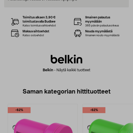
Toimitus alkaen 3,90 €
Ilmainen palautus
toimitustavalla Budbee
myymälään
Katso toimitusvaihtoehdot
365 päivän palautusoikeus
Maksuvaihtoehdot
Nouda myymälästä
Katso ostoehdot
Ilmainen nouto myymälästä
Belkin
-
Näytä kaikki tuotteet
Saman kategorian hittituotteet
-62%
-62%