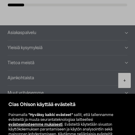
Alatunniste
Asiakaspalvelu
Yleisiä kysymyksiä
Tietoa meistä
Ajankohtaista
Product
+
quantity
Muut yrityksemme
Clas Ohlson käyttää evästeitä
Etsi myymälä
Painamalla
”Hyväksy kaikki evästeet”
sallit, että tallennamme
evästeitä ja muuta seurantateknologiaa laitteellesi
SE
NO
FI
evästeselosteemme mukaisesti
. Evästeitä käytetään sivuston
käyttökokemuksen parantamiseen ja käytön analysointiin sekä
FI
SV
mainonnan kohdentamiseen. Käytämme neljänlaisia evästeitä: