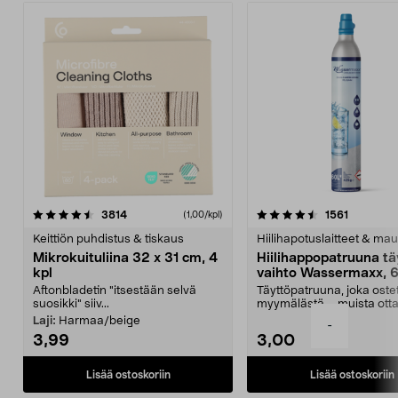
4.5viidestä
arvostelut
4.5viidestä
arvostelu
3814
1561
(1,00/kpl)
tähdestä
t
Keittiön puhdistus & tiskaus
Hiilihapotuslaitteet & mau
Mikrokuituliina 32 x 31 cm, 4
Hiilihappopatruuna tä
kpl
vaihto Wassermaxx, 6
Aftonbladetin "itsestään selvä
Täyttöpatruuna, joka ost
suosikki" siiv...
myymälästä – muista ott
patruuna mukaasi m...
Laji:
Harmaa/beige
-
3,99
3,00
Lisää ostoskoriin
Lisää ostoskoriin