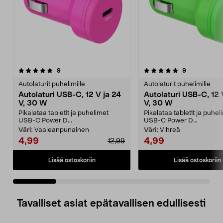
5.0 viidestä
arvostelut
4.5 viidestä
arvostelut
9
9
tähdestä
t
Autolaturit puhelimille
Autolaturit puhelimille
Autolaturi USB-C, 12 V ja 24
Autolaturi USB-C, 12 
V, 30 W
V, 30 W
Pikalataa tabletit ja puhelimet
Pikalataa tabletit ja puhel
USB-C Power D...
USB-C Power D...
Väri:
Vaaleanpunainen
Väri:
Vihreä
4,99
4,99
12,99
Lisää ostoskoriin
Lisää ostoskoriin
Tavalliset asiat epätavallisen edullisesti