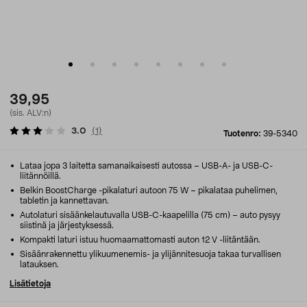
39,95
(sis. ALV:n)
3.0
(
1
)
Tuotenro:
39-5340
Lataa jopa 3 laitetta samanaikaisesti autossa – USB-A- ja USB-C-
liitännöillä.
Belkin BoostCharge -pikalaturi autoon 75 W – pikalataa puhelimen,
tabletin ja kannettavan.
Autolaturi sisäänkelautuvalla USB-C-kaapelilla (75 cm) – auto pysyy
siistinä ja järjestyksessä.
Kompakti laturi istuu huomaamattomasti auton 12 V -liitäntään.
Sisäänrakennettu ylikuumenemis- ja ylijännitesuoja takaa turvallisen
latauksen.
Lisätietoja