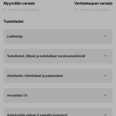
Myymälän varasto
Verkkokaupan varasto
Hakee varastosaldoa...
Hakee varastosaldoa...
Tuotetiedot
Lisätietoja
Tuotetiedot, liitteet ja mahdolliset varoitusmerkinnät
Ostotiedot, toimitukset ja palautukset
Arvostelut
(1)
Asiantuntija vastaa
(1 vastattu kysymys)