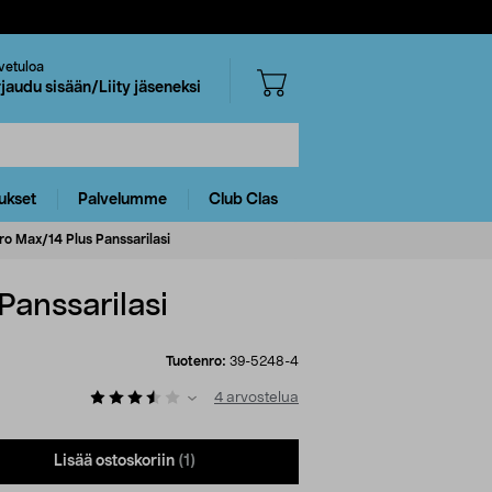
vetuloa
rjaudu sisään/Liity jäseneksi
ukset
Palvelumme
Club Clas
ro Max/14 Plus Panssarilasi
Panssarilasi
Tuotenro:
39-5248-4
4
arvostelua
Lisää ostoskoriin
(1)