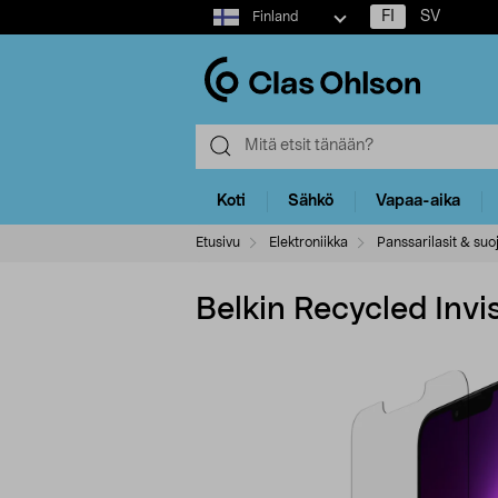
Select
FI
SV
Finland
market
Koti
Sähkö
Vapaa-aika
Etusivu
Elektroniikka
Panssarilasit & suo
Belkin Recycled Invi