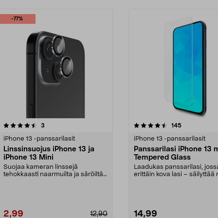
-77%
4.5 viidestä
arvostelut
4.5 viidestä
arvostelut
3
145
tähdestä
iPhone 13 -panssarilasit
iPhone 13 -panssarilasit
Linssinsuojus iPhone 13 ja
Panssarilasi iPhone 13 m
iPhone 13 Mini
Tempered Glass
Suojaa kameran linssejä
Laadukas panssarilasi, joss
tehokkaasti naarmuilta ja säröiltä.
erittäin kova lasi – säilyttää
Linssinsuoja puhelim...
terävyyden...
2,99
14,99
12,90