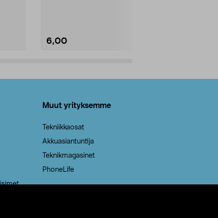
Kestävä, jopa 50 % suurempi ...
roskapussi u
Roskapussi, jo
6,00
2,00
Lisää ostoskoriin
Lisää
Muut yrityksemme
Tekniikkaosat
Akkuasiantuntija
Teknikmagasinet
PhoneLife
isimet