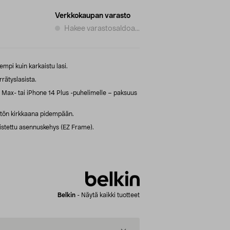
Verkkokaupan varasto
Hakee varastosaldoa...
mpi kuin karkaistu lasi.
rrätyslasista.
Max- tai iPhone 14 Plus -puhelimelle – paksuus
tön kirkkaana pidempään.
stettu asennuskehys (EZ Frame).
Belkin
-
Näytä kaikki tuotteet