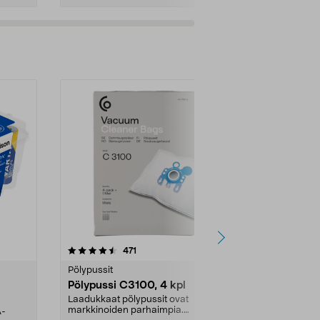
4.5viidestä
arvostelut
4.5
471
6
tähdestä
tähdestä
Pölypussit
Kierrätys & ro
Pölypussi C3100, 4 kpl
Roskapussi,
kahvat, 30 l
Laadukkaat pölypussit ovat
markkinoiden parhaimpia.
A-
Testivoittaja 