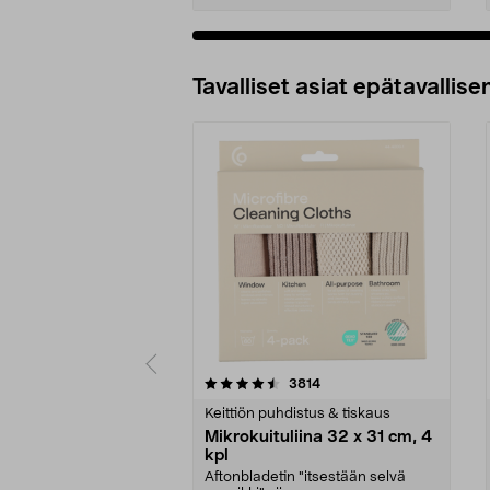
Tavalliset asiat epätavallisen
5viidestä
4.5viidestä
arvostelut
3814
tähdestä
tähdestä
Keittiön puhdistus & tiskaus
Mikrokuituliina 32 x 31 cm, 4
kpl
Aftonbladetin "itsestään selvä