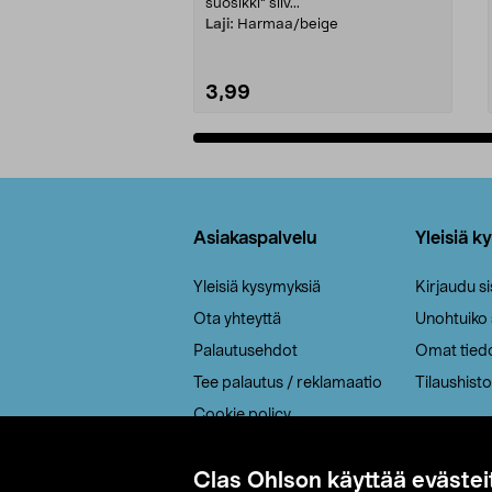
suosikki" siiv...
Laji:
Harmaa/beige
3,99
Lisää ostoskoriin
Alatunniste
Asiakaspalvelu
Yleisiä k
Yleisiä kysymyksiä
Kirjaudu s
Ota yhteyttä
Unohtuiko
Palautusehdot
Omat tied
Tee palautus / reklamaatio
Tilaushisto
Cookie policy
Toimitustavat
Clas Ohlson käyttää evästei
Saavutettavuus