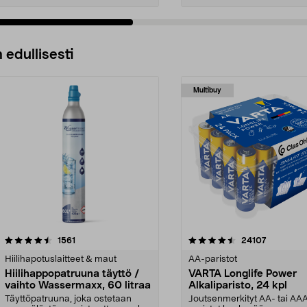
 edullisesti
Multibuy
4.5viidestä
arvostelut
4.5viidestä
arvostelut
1561
24107
tähdestä
Hiilihapotuslaitteet & maut
AA-paristot
Hiilihappopatruuna täyttö /
VARTA Longlife Power
vaihto Wassermaxx, 60 litraa
Alkaliparisto, 24 kpl
Täyttöpatruuna, joka ostetaan
Joutsenmerkityt AA- tai AA