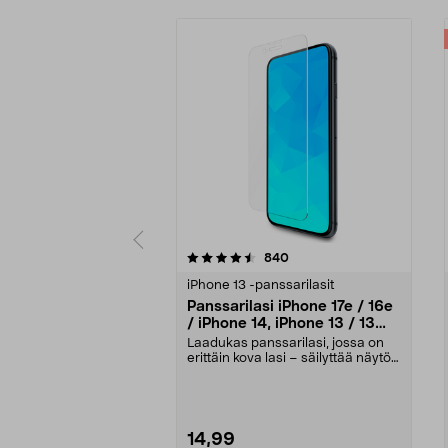
5 viidestä
4.5 viidestä
arvostelut
840
tähdestä
tähdestä
iPhone 13 -panssarilasit
Panssarilasi iPhone 17e / 16e
/ iPhone 14, iPhone 13 / 13
Pro, Tempered Glass
Laadukas panssarilasi, jossa on
erittäin kova lasi – säilyttää näytön
terävyyden...
14,99