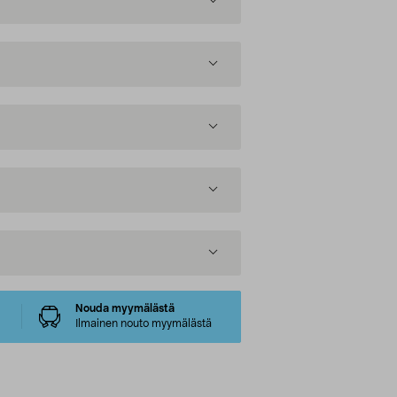
Nouda myymälästä
Ilmainen nouto myymälästä