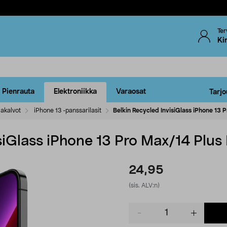
Ter
Ki
Pienrauta
Elektroniikka
Varaosat
Tarjo
jakalvot
iPhone 13 -panssarilasit
Belkin Recycled InvisiGlass iPhone 13 P
siGlass iPhone 13 Pro Max/14 Plus 
24,95
(sis. ALV:n)
Product
quantity