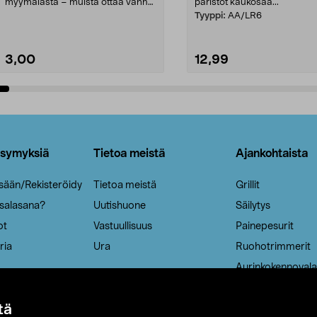
myymälästä – muista ottaa vanha
paristot kaukosää...
patruuna mukaasi m...
Tyyppi:
AA/LR6
3,00
12,99
Lisää ostoskoriin
Lisää ostoskoriin
ysymyksiä
Tietoa meistä
Ajankohtaista
isään/Rekisteröidy
Tietoa meistä
Grillit
 salasana?
Uutishuone
Säilytys
ot
Vastuullisuus
Painepesurit
ria
Ura
Ruohotrimmerit
Aurinkokennovala
tä