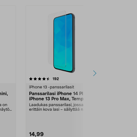
4.0 viidestä
arvostelut
4.5
192
1
tähdestä
tähdestä
iPhone 13 -panssarilasit
iPhone 13 -pa
ini,
Panssarilasi iPhone 14 Plus /
Linssinsuoj
iPhone 13 Pro Max, Tempered
ja iPhone 1
Glass
a on
Laadukas panssarilasi, jossa on
Suojaa kamer
 näytön
erittäin kova lasi – säilyttää näytön
tehokkaasti na
terävyyden...
Linssinsuoja p
14,99
4,99