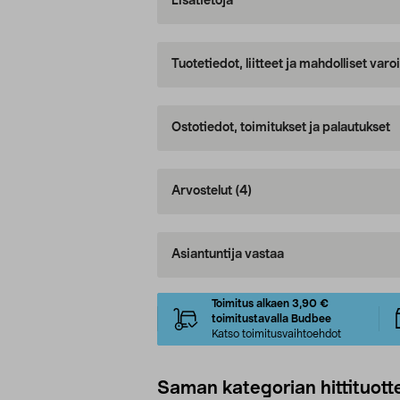
Lisätietoja
Tuotetiedot, liitteet ja mahdolliset var
Ostotiedot, toimitukset ja palautukset
Arvostelut
(4)
Asiantuntija vastaa
Toimitus alkaen 3,90 €
toimitustavalla Budbee
Katso toimitusvaihtoehdot
Saman kategorian hittituott