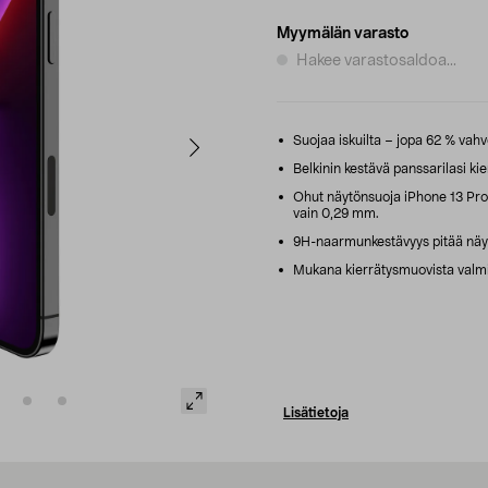
Myymälän varasto
Hakee varastosaldoa...
Suojaa iskuilta – jopa 62 % vahve
Belkinin kestävä panssarilasi kie
Ohut näytönsuoja iPhone 13 Pro 
vain 0,29 mm.
9H-naarmunkestävyys pitää näy
Mukana kierrätysmuovista valmi
Lisätietoja