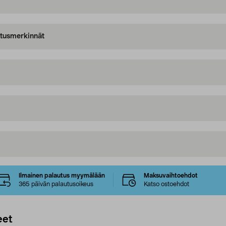
oitusmerkinnät
Ilmainen palautus myymälään
Maksuvaihtoehdot
365 päivän palautusoikeus
Katso ostoehdot
eet