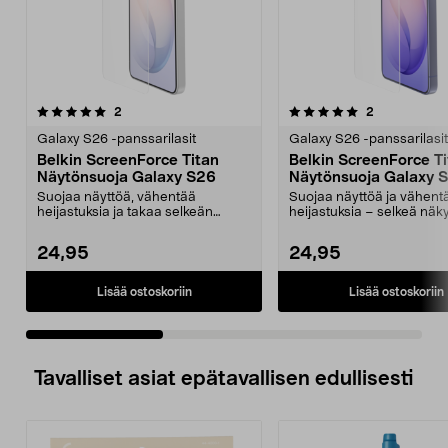
5.0 viidestä
arvostelut
arvostelut
2
2
0.0 viidestä
tähdestä
t
Galaxy S26 -panssarilasit
Galaxy S26 -panssarilasit
Belkin ScreenForce Titan
Belkin ScreenForce T
Näytönsuoja Galaxy S26
Näytönsuoja Galaxy 
Ultralle
Suojaa näyttöä, vähentää
Suojaa näyttöä ja vähent
heijastuksia ja takaa selkeän
heijastuksia – selkeä nä
näkyvyyden auringonvaloss...
myös auringonvalossa. Be
24,95
24,95
Lisää ostoskoriin
Lisää ostoskoriin
Tavalliset asiat epätavallisen edullisesti