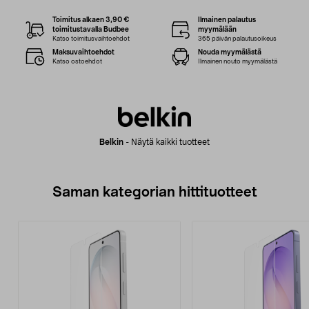
Toimitus alkaen 3,90 €
Ilmainen palautus
toimitustavalla Budbee
myymälään
Katso toimitusvaihtoehdot
365 päivän palautusoikeus
Maksuvaihtoehdot
Nouda myymälästä
Katso ostoehdot
Ilmainen nouto myymälästä
Belkin
-
Näytä kaikki tuotteet
Saman kategorian hittituotteet