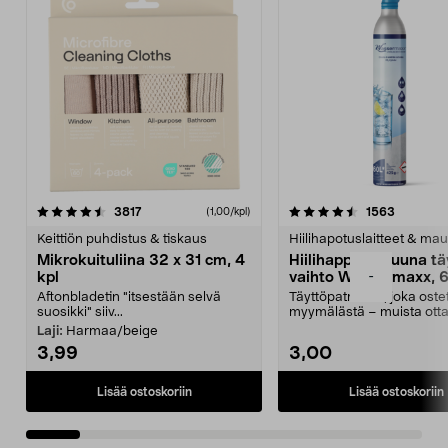
4.5viidestä
arvostelut
4.5viidestä
arvostelu
3817
1563
(1,00/kpl)
tähdestä
t
Keittiön puhdistus & tiskaus
Hiilihapotuslaitteet & mau
Mikrokuituliina 32 x 31 cm, 4
Hiilihappopatruuna tä
-
kpl
vaihto Wassermaxx, 6
Aftonbladetin "itsestään selvä
Täyttöpatruuna, joka ost
suosikki" siiv...
myymälästä – muista ott
patruuna mukaasi m...
Laji:
Harmaa/beige
3,99
3,00
Lisää ostoskoriin
Lisää ostoskoriin