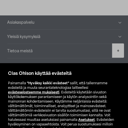
Alatunniste
Asiakaspalvelu
Yleisiä kysymyksiä
Product
+
Tietoa meistä
quantity
Ajankohtaista
Clas Ohlson käyttää evästeitä
Muut yrityksemme
Painamalla
”Hyväksy kaikki evästeet”
sallit, että tallennamme
evästeitä ja muuta seurantateknologiaa laitteellesi
evästeselosteemme mukaisesti
. Evästeitä käytetään sivuston
Etsi myymälä
käyttökokemuksen parantamiseen ja käytön analysointiin sekä
mainonnan kohdentamiseen. Käytämme neljänlaisia evästeitä:
välttämättömät, toiminnalliset, analyyttiset ja mainosevästeet.
SE
NO
FI
Välttämättömiin evästeisiin ei tarvita suostumustasi, sillä ne ovat
välttämättömiä verkkosivuston sisällön toimimisen kannalta. Voit
FI
SV
halutessasi muuttaa asetuksiasi painamalla
Asetukset
. Evästeiden
hyväksyminen on vapaaehtoista. Voit perua suostumuksesi milloin