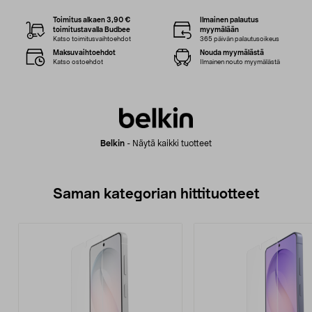
Toimitus alkaen 3,90 €
Ilmainen palautus
toimitustavalla Budbee
myymälään
Katso toimitusvaihtoehdot
365 päivän palautusoikeus
Maksuvaihtoehdot
Nouda myymälästä
Katso ostoehdot
Ilmainen nouto myymälästä
Belkin
-
Näytä kaikki tuotteet
Saman kategorian hittituotteet