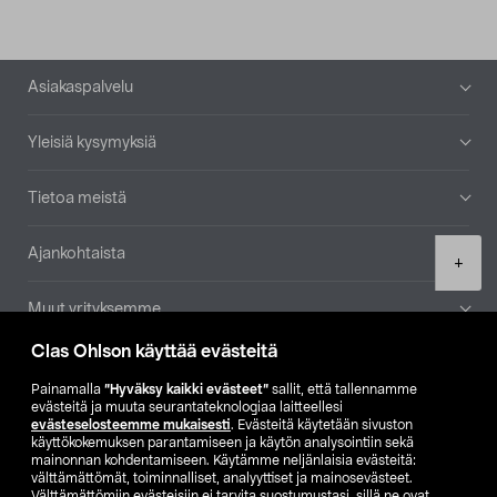
Alatunniste
Asiakaspalvelu
Yleisiä kysymyksiä
Tietoa meistä
Ajankohtaista
Product
+
quantity
Muut yrityksemme
Clas Ohlson käyttää evästeitä
Etsi myymälä
Painamalla
”Hyväksy kaikki evästeet”
sallit, että tallennamme
evästeitä ja muuta seurantateknologiaa laitteellesi
SE
NO
FI
evästeselosteemme mukaisesti
. Evästeitä käytetään sivuston
käyttökokemuksen parantamiseen ja käytön analysointiin sekä
FI
SV
mainonnan kohdentamiseen. Käytämme neljänlaisia evästeitä:
välttämättömät, toiminnalliset, analyyttiset ja mainosevästeet.
Välttämättömiin evästeisiin ei tarvita suostumustasi, sillä ne ovat