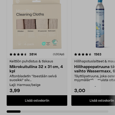
4.5viidestä
arvostelut
4.5viidestä
arvostelu
3814
1563
(1,00/kpl)
tähdestä
t
Keittiön puhdistus & tiskaus
Hiilihapotuslaitteet & mau
Mikrokuituliina 32 x 31 cm, 4
Hiilihappopatruuna tä
kpl
vaihto Wassermaxx, 6
Aftonbladetin "itsestään selvä
Täyttöpatruuna, joka ost
suosikki" siiv...
myymälästä – muista ott
patruuna mukaasi m...
Laji:
Harmaa/beige
-
3,99
3,00
Lisää ostoskoriin
Lisää ostoskoriin