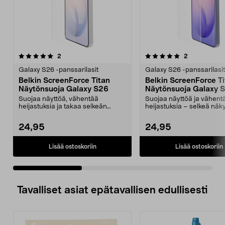
5.0 viidestä
arvostelut
arvostelut
2
2
0.0 viidestä
tähdestä
t
Galaxy S26 -panssarilasit
Galaxy S26 -panssarilasit
Belkin ScreenForce Titan
Belkin ScreenForce T
Näytönsuoja Galaxy S26
Näytönsuoja Galaxy 
Ultralle
Suojaa näyttöä, vähentää
Suojaa näyttöä ja vähent
heijastuksia ja takaa selkeän
heijastuksia – selkeä nä
näkyvyyden auringonvaloss...
myös auringonvalossa. Be
24,95
24,95
Lisää ostoskoriin
Lisää ostoskoriin
Tavalliset asiat epätavallisen edullisesti