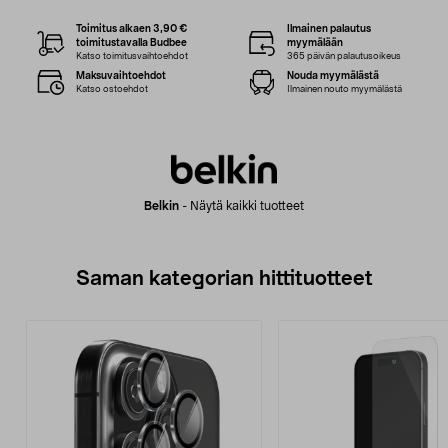
Toimitus alkaen 3,90 €
Ilmainen palautus
toimitustavalla Budbee
myymälään
Katso toimitusvaihtoehdot
365 päivän palautusoikeus
Maksuvaihtoehdot
Nouda myymälästä
Katso ostoehdot
Ilmainen nouto myymälästä
Belkin
-
Näytä kaikki tuotteet
Saman kategorian hittituotteet