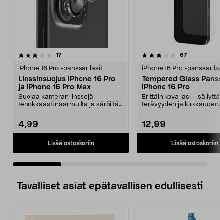
3.5 viidestä
arvostelut
4.0 viidestä
arvostelut
17
67
tähdestä
t
iPhone 16 Pro -panssarilasit
iPhone 16 Pro -panssarilas
Linssinsuojus iPhone 16 Pro
Tempered Glass Panss
ja iPhone 16 Pro Max
iPhone 16 Pro
Suojaa kameran linssejä
Erittäin kova lasi – säilyt
tehokkaasti naarmuilta ja säröiltä.
terävyyden ja kirkkauden.
Linssinsuoja puhelim...
Panssarilasi, jo...
4,99
12,99
Lisää ostoskoriin
Lisää ostoskoriin
Tavalliset asiat epätavallisen edullisesti