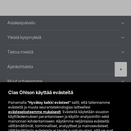
Alatunniste
Asiakaspalvelu
Yleisiä kysymyksiä
Tietoa meistä
Ajankohtaista
Product
+
quantity
Muut yrityksemme
Clas Ohlson käyttää evästeitä
Etsi myymälä
Painamalla
”Hyväksy kaikki evästeet”
sallit, että tallennamme
evästeitä ja muuta seurantateknologiaa laitteellesi
SE
NO
FI
evästeselosteemme mukaisesti
. Evästeitä käytetään sivuston
käyttökokemuksen parantamiseen ja käytön analysointiin sekä
FI
SV
mainonnan kohdentamiseen. Käytämme neljänlaisia evästeitä:
välttämättömät, toiminnalliset, analyyttiset ja mainosevästeet.
Välttämättömiin evästeisiin ei tarvita suostumustasi, sillä ne ovat