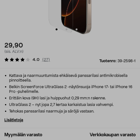
29,90
(sis. ALV:n)
4.0
(
27
)
Tuotenro:
39-2598-1
Kattava ja naarmuuntumista ehkäisevä panssarilasi antimikrobisella
pinnoitteella.
Belkin ScreenForce UltraGlass 2 -näytönsuoja iPhone 17- tai iPhone 16
Pro -puhelimelle.
Erittäin kova (9H) lasi ja huippuohut 0,29 mm:n rakenne.
UltraGlass 2 – nyt jopa 2,7 kertaa karkaistua lasia vahvempi.
Tehokas panssarilasi naarmuja ja säröjä vastaan.
Lisätietoja
Myymälän varasto
Verkkokaupan varasto