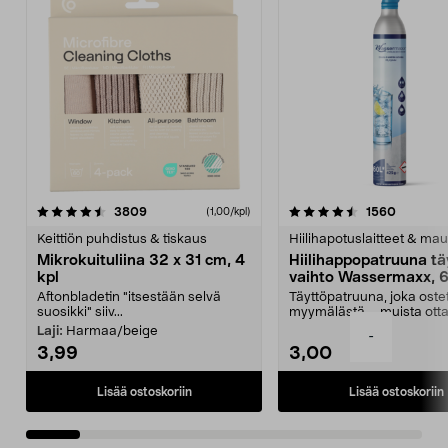
4.5viidestä
arvostelut
4.5viidestä
arvostel
3809
1560
(1,00/kpl)
tähdestä
t
Keittiön puhdistus & tiskaus
Hiilihapotuslaitteet & mau
Mikrokuituliina 32 x 31 cm, 4
Hiilihappopatruuna tä
kpl
vaihto Wassermaxx, 6
Aftonbladetin "itsestään selvä
Täyttöpatruuna, joka ost
suosikki" siiv...
myymälästä – muista ott
patruuna mukaasi m...
Laji:
Harmaa/beige
-
3,99
3,00
Lisää ostoskoriin
Lisää ostoskoriin