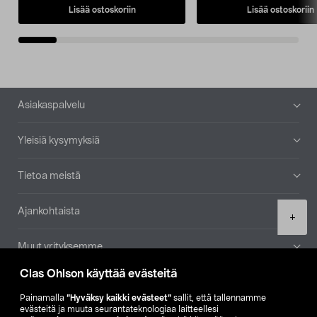
Lisää ostoskoriin
Lisää ostoskoriin
Alatunniste
Asiakaspalvelu
Yleisiä kysymyksiä
Tietoa meistä
Ajankohtaista
Product
+
quantity
Muut yrityksemme
Clas Ohlson käyttää evästeitä
Etsi myymälä
Painamalla
”Hyväksy kaikki evästeet”
sallit, että tallennamme
evästeitä ja muuta seurantateknologiaa laitteellesi