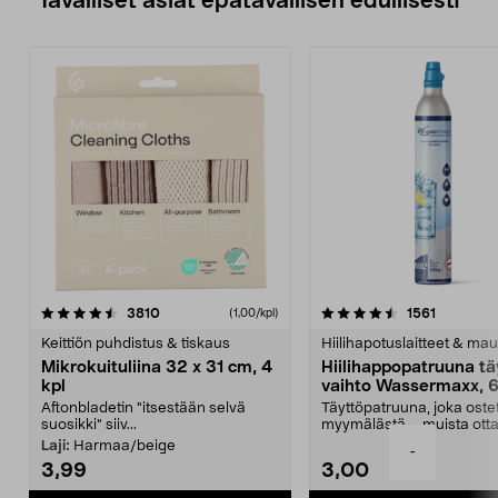
Tavalliset asiat epätavallisen edullisesti
4.5viidestä
arvostelut
4.5viidestä
arvostelu
3810
1561
(1,00/kpl)
tähdestä
t
Keittiön puhdistus & tiskaus
Hiilihapotuslaitteet & mau
Mikrokuituliina 32 x 31 cm, 4
Hiilihappopatruuna tä
kpl
vaihto Wassermaxx, 6
Aftonbladetin "itsestään selvä
Täyttöpatruuna, joka ost
suosikki" siiv...
myymälästä – muista ott
patruuna mukaasi m...
Laji:
Harmaa/beige
-
3,99
3,00