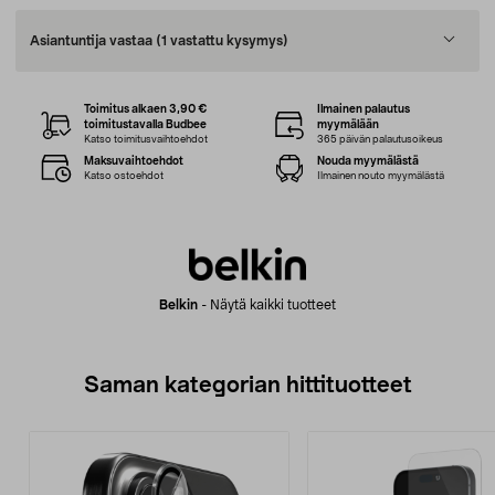
Asiantuntija vastaa
(1 vastattu kysymys)
Toimitus alkaen 3,90 €
Ilmainen palautus
toimitustavalla Budbee
myymälään
Katso toimitusvaihtoehdot
365 päivän palautusoikeus
Maksuvaihtoehdot
Nouda myymälästä
Katso ostoehdot
Ilmainen nouto myymälästä
Belkin
-
Näytä kaikki tuotteet
Saman kategorian hittituotteet