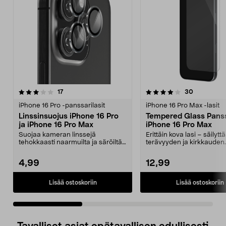
4.0 viidestä
arvostelut
4.0 viidestä
arvostelut
17
30
tähdestä
t
iPhone 16 Pro -panssarilasit
iPhone 16 Pro Max -lasit
Linssinsuojus iPhone 16 Pro
Tempered Glass Panss
ja iPhone 16 Pro Max
iPhone 16 Pro Max
Suojaa kameran linssejä
Erittäin kova lasi – säilyt
tehokkaasti naarmuilta ja säröiltä.
terävyyden ja kirkkauden.
Linssinsuoja puhelim...
Panssarilasi, jo...
4,99
12,99
Lisää ostoskoriin
Lisää ostoskoriin