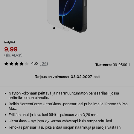
29,90
9,99
(sis. ALV:n)
4.0
(
26
)
Tuotenro:
39-2599-1
Tarjous on voimassa
03.02.2027
asti
Näytön kokonaan peittävä ja naarmuuntumaton panssarilasi, jossa
antimikrobinen pinnoite.
Belkin ScreenForce UltraGlass -panssarilasi puhelimelle iPhone 16 Pro
Max.
Erittäin ohut ja kova lasi (9H) – paksuus vain 0,29 mm.
UltraGlass – nyt jopa 2,7 kertaa vahvempi kuin temperoitu lasi.
Tehokas panssarilasi, joka antaa suojan naarmuja ja säröjä vastaan.