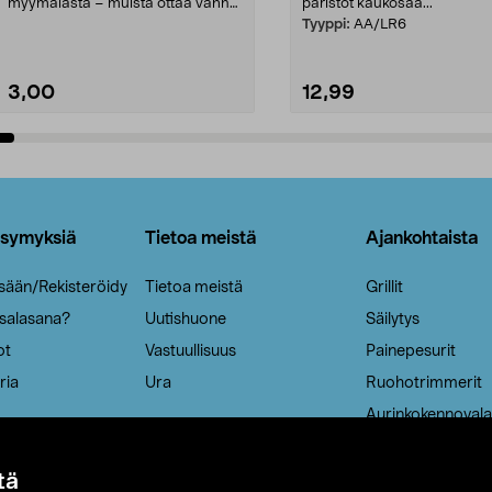
myymälästä – muista ottaa vanha
paristot kaukosää...
patruuna mukaasi m...
Tyyppi:
AA/LR6
3,00
12,99
Lisää ostoskoriin
Lisää ostoskoriin
ysymyksiä
Tietoa meistä
Ajankohtaista
isään/Rekisteröidy
Tietoa meistä
Grillit
 salasana?
Uutishuone
Säilytys
ot
Vastuullisuus
Painepesurit
ria
Ura
Ruohotrimmerit
Aurinkokennovala
tä