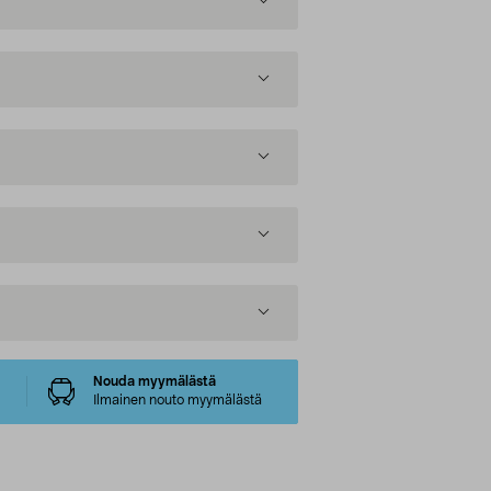
Nouda myymälästä
Ilmainen nouto myymälästä