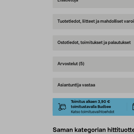
Lisätietoja
Tuotetiedot, liitteet ja mahdolliset var
Ostotiedot, toimitukset ja palautukset
Arvostelut
(5)
Asiantuntija vastaa
Toimitus alkaen 3,90 €
toimitustavalla Budbee
Katso toimitusvaihtoehdot
Saman kategorian hittituott