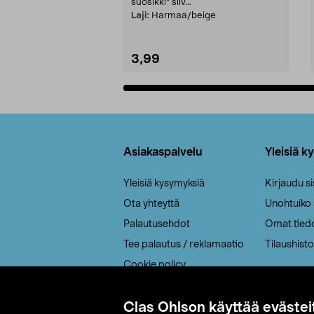
suosikki" siiv...
Laji:
Harmaa/beige
3,99
Lisää ostoskoriin
Alatunniste
Asiakaspalvelu
Yleisiä k
Yleisiä kysymyksiä
Kirjaudu s
Ota yhteyttä
Unohtuiko
Palautusehdot
Omat tied
Tee palautus / reklamaatio
Tilaushisto
Cookie policy
Toimitustavat
Saavutettavuus
Clas Ohlson käyttää evästei