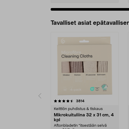
Tavalliset asiat epätavallisen
5viidestä
4.5viidestä
arvostelut
3814
tähdestä
tähdestä
Keittiön puhdistus & tiskaus
Mikrokuituliina 32 x 31 cm, 4
kpl
Aftonbladetin "itsestään selvä