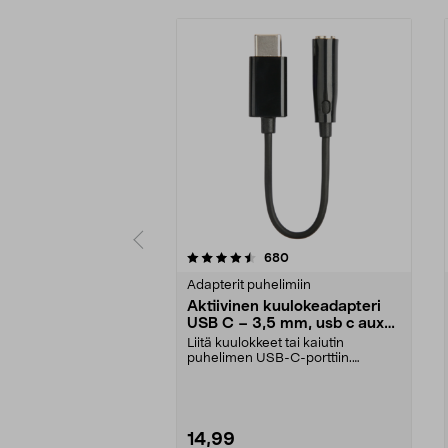
5 viidestä
3.5 viidestä
arvostelut
680
tähdestä
tähdestä
Adapterit puhelimiin
Aktiivinen kuulokeadapteri
USB C – 3,5 mm, usb c aux
adapteri
Liitä kuulokkeet tai kaiutin
puhelimen USB-C-porttiin.
Aktiivinen kuulokeadapter...
14,99