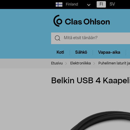
Select
FI
SV
Finland
market
Koti
Sähkö
Vapaa-aika
Etusivu
Elektroniikka
Puhelimen laturit ja
Belkin USB 4 Kaapel