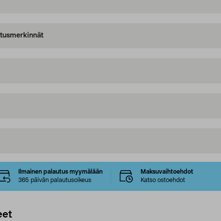
oitusmerkinnät
Ilmainen palautus myymälään
Maksuvaihtoehdot
365 päivän palautusoikeus
Katso ostoehdot
eet