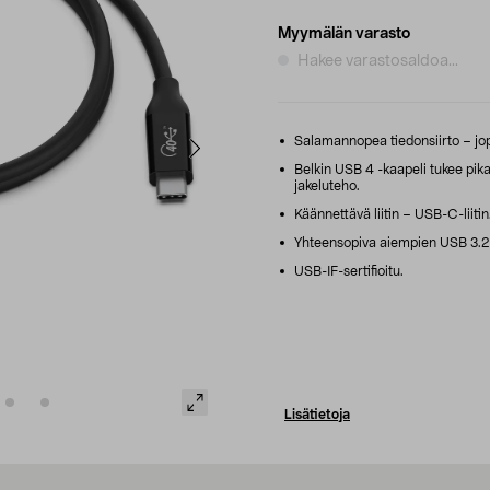
Myymälän varasto
Hakee varastosaldoa...
Salamannopea tiedonsiirto – jop
Belkin USB 4 -kaapeli tukee pik
jakeluteho.
Käännettävä liitin – USB-C-liitin
Yhteensopiva aiempien USB 3.2-,
USB-IF-sertifioitu.
Lisätietoja