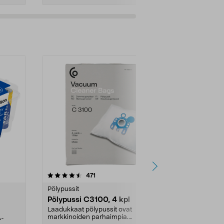
4.5viidestä
arvostelut
4.5
471
6
tähdestä
tähdestä
Pölypussit
Kierrätys & ro
Pölypussi C3100, 4 kpl
Roskapussi,
kahvat, 30 l
Laadukkaat pölypussit ovat
markkinoiden parhaimpia.
A-
Testivoittaja 