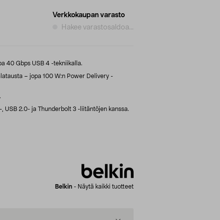
Verkkokaupan varasto
Hakee varastosaldoa...
a 40 Gbps USB 4 -tekniikalla.
alatausta – jopa 100 W:n Power Delivery -
.
 USB 2.0- ja Thunderbolt 3 -liitäntöjen kanssa.
Belkin
-
Näytä kaikki tuotteet