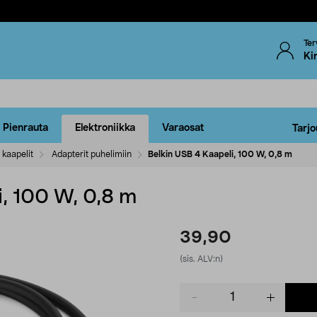
Ter
Ki
Pienrauta
Elektroniikka
Varaosat
Tarjo
 kaapelit
Adapterit puhelimiin
Belkin USB 4 Kaapeli, 100 W, 0,8 m
i, 100 W, 0,8 m
39,90
(sis. ALV:n)
Product
quantity