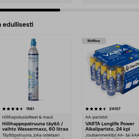
 edullisesti
Multibuy
4.5viidestä
arvostelut
4.5viidestä
arvostelut
1561
24107
tähdestä
Hiilihapotuslaitteet & maut
AA-paristot
Hiilihappopatruuna täyttö /
VARTA Longlife Power
vaihto Wassermaxx, 60 litraa
Alkaliparisto, 24 kpl
Täyttöpatruuna, joka ostetaan
Joutsenmerkityt AA- tai AA