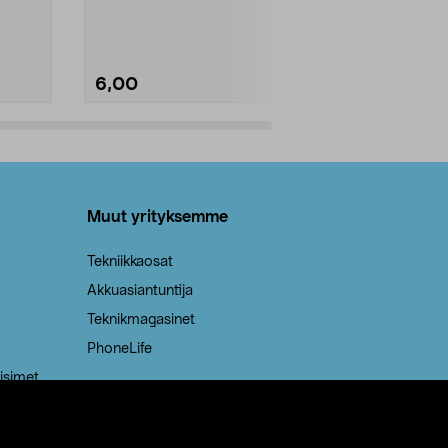
Kestävä, jopa 50 % suurempi ...
roskapussi u
Roskapussi, jo
6,00
2,00
Lisää ostoskoriin
Lisää
Muut yrityksemme
Tekniikkaosat
Akkuasiantuntija
Teknikmagasinet
PhoneLife
isimet