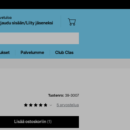
vetuloa
rjaudu sisään/Liity jäseneksi
ukset
Palvelumme
Club Clas
Tuotenro:
39-3007
5
arvostelua
Lisää ostoskoriin
(1)