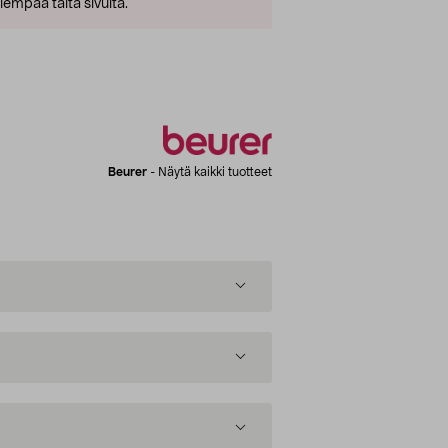
empaa tältä sivulta.
Beurer
-
Näytä kaikki tuotteet