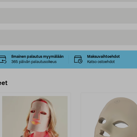
Ilmainen palautus myymälään
Maksuvaihtoehdot
365 päivän palautusoikeus
Katso ostoehdot
eet