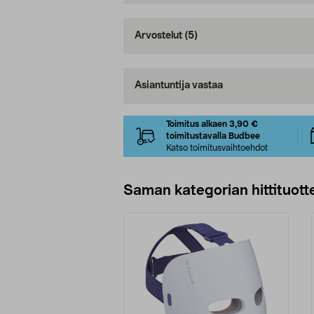
Arvostelut
(5)
Asiantuntija vastaa
Toimitus alkaen 3,90 €
toimitustavalla Budbee
Katso toimitusvaihtoehdot
Saman kategorian hittituott