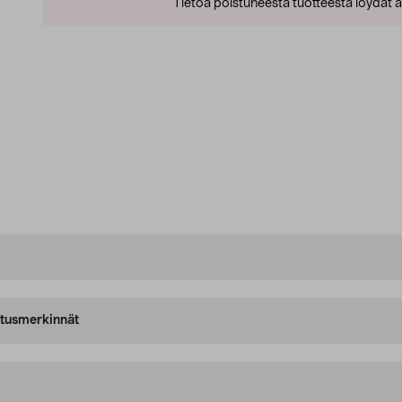
Tietoa poistuneesta tuotteesta löydät al
oitusmerkinnät