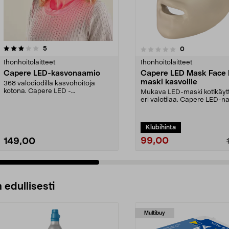
arvostelut
3.5 viidestä
5
arvostelut
0
0.0 viidestä
tähdestä
Ihonhoitolaitteet
Ihonhoitolaitteet
Capere LED-kasvonaamio
Capere LED Mask Face
maski kasvoille
368 valodiodilla kasvohoitoja
kotona. Capere LED -
Mukava LED-maski kotikäyt
kasvonaamio – paristokäyttöine...
eri valotilaa. Capere LED-n
– helppo käytt...
Klubihinta
99,00
149,00
 edullisesti
Multibuy