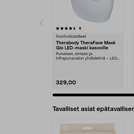
5 viidestä
3.0 viidestä
arvostelut
6
tähdestä
tähdestä
Ihonhoitolaitteet
Therabody TheraFace Mask
Glo LED-maski kasvoille
Punaisen, sinisen ja
infrapunavalon yhdistelmä – LED-
valohoito kotikäyttöön. The...
329,00
Tavalliset asiat epätavallisen