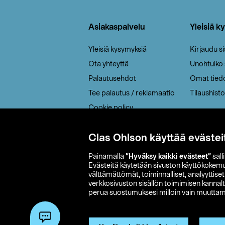
Alatunniste
Asiakaspalvelu
Yleisiä k
Yleisiä kysymyksiä
Kirjaudu s
Ota yhteyttä
Unohtuiko
Palautusehdot
Omat tied
Tee palautus / reklamaatio
Tilaushisto
Cookie policy
Toimitustavat
Clas Ohlson käyttää evästei
Saavutettavuus
Painamalla
”Hyväksy kaikki evästeet”
sall
Evästeitä käytetään sivuston käyttökokem
välttämättömät, toiminnalliset, analyyttise
verkkosivuston sisällön toimimisen kannalt
perua suostumuksesi milloin vain muuttama
© 2026 Clas