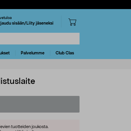
vetuloa
rjaudu sisään/Liity jäseneksi
ukset
Palvelumme
Club Clas
stuslaite
levien tuotteiden joukosta.