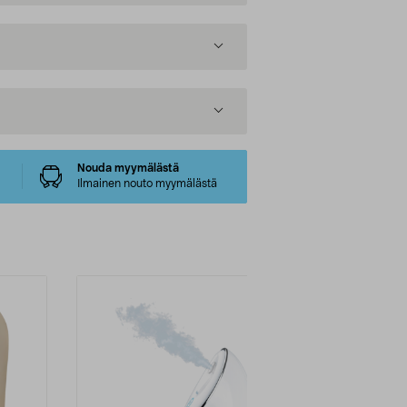
Nouda myymälästä
Ilmainen nouto myymälästä
Uutuus