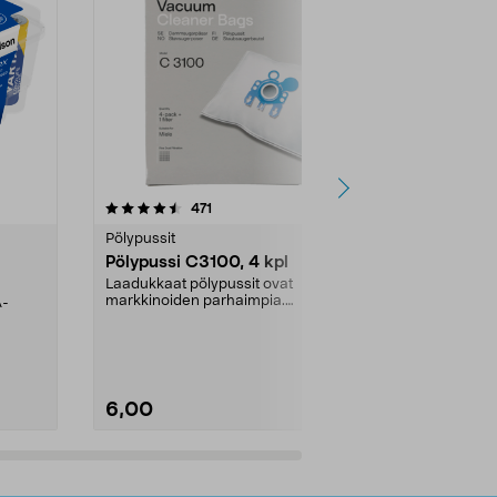
4.5viidestä
arvostelut
4.5
471
6
tähdestä
tähdestä
Pölypussit
Kierrätys & ro
Pölypussi C3100, 4 kpl
Roskapussi,
kahvat, 30 l
Laadukkaat pölypussit ovat
markkinoiden parhaimpia.
A-
Testivoittaja 
Kestävä, jopa 50 % suurempi ...
roskapussi u
Roskapussi, jo
6,00
2,00
Lisää ostoskoriin
Lisää