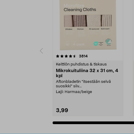
5viidestä
4.5viidestä
arvostelut
3814
tähdestä
tähdestä
Keittiön puhdistus & tiskaus
Mikrokuituliina 32 x 31 cm, 4
kpl
Aftonbladetin "itsestään selvä
suosikki" siiv...
Laji:
Harmaa/beige
3,99
Lisää ostoskoriin