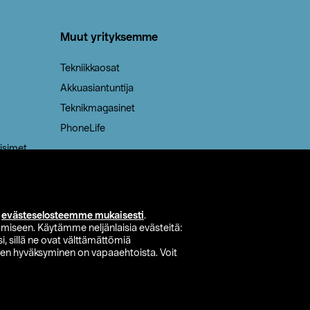
Muut yrityksemme
Tekniikkaosat
Akkuasiantuntija
Teknikmagasinet
PhoneLife
isimet
i
evästeselosteemme mukaisesti
.
miseen. Käytämme neljänlaisia evästeitä:
i, sillä ne ovat välttämättömiä
den hyväksyminen on vapaaehtoista. Voit
si myymälä