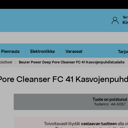
Ter
Ki
Pienrauta
Elektroniikka
Varaosat
Tarjo
olaitteet
Beurer Power Deep Pore Cleanser FC 41 Kasvojenpuhdistuslaite
ore Cleanser FC 41 Kasvojenpuhdi
Tuote on poistunut
Tuotenro:
44-5057
Toivottavasti löydät
vastaavan tuotteen
alla o