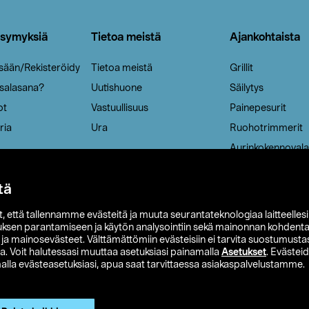
ysymyksiä
Tietoa meistä
Ajankohtaista
isään/Rekisteröidy
Tietoa meistä
Grillit
 salasana?
Uutishuone
Säilytys
ot
Vastuullisuus
Painepesurit
ria
Ura
Ruohotrimmerit
Aurinkokennovala
tä
it, että tallennamme evästeitä ja muuta seurantateknologiaa laitteelles
uksen parantamiseen ja käytön analysointiin sekä mainonnan kohdenta
t ja mainosevästeet. Välttämättömiin evästeisiin ei tarvita suostumustas
a. Voit halutessasi muuttaa asetuksiasi painamalla
Asetukset
. Evästei
lla evästeasetuksiasi, apua saat tarvittaessa asiakaspalvelustamme.
 Ohlson
Club Clas
Ostoehdot
Tietosuojaseloste
Et
Näytä hinnat ilman ALV:a