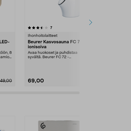
arvostelut
7
0.0 viidestä
0.0
tähdestä
tähdestä
Ihonhoitolaitteet
Ihonhoitolaitt
 LED-
Beurer Kasvosauna FC 72,
Renpho Art
ionisoiva
kasvonaam
silikoni
töön, 8
Avaa huokoset ja puhdistaa
Anna iholle t
aamio
syvältä. Beurer FC 72 -
LED-valoterap
kasvosauna – kosteuttaa ja saa...
Renpho Artem
69,00
179,00
149,00