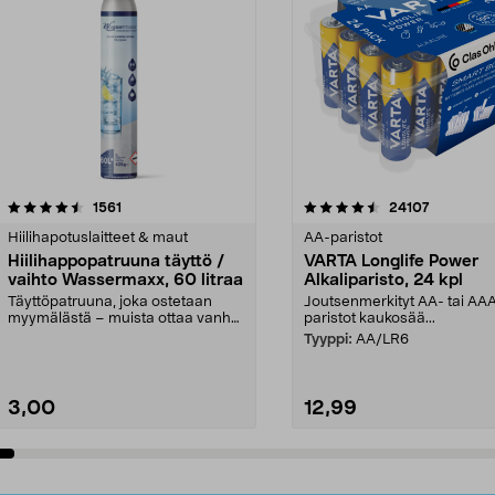
4.5viidestä
arvostelut
4.5viidestä
arvostelut
1561
24107
tähdestä
Hiilihapotuslaitteet & maut
AA-paristot
Hiilihappopatruuna täyttö /
VARTA Longlife Power
vaihto Wassermaxx, 60 litraa
Alkaliparisto, 24 kpl
Täyttöpatruuna, joka ostetaan
Joutsenmerkityt AA- tai AA
myymälästä – muista ottaa vanha
paristot kaukosää...
patruuna mukaasi m...
Tyyppi:
AA/LR6
3,00
12,99
Lisää ostoskoriin
Lisää ostoskoriin