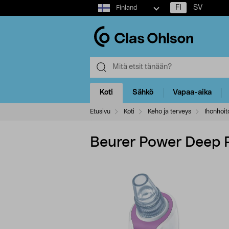
Select
FI
SV
Finland
market
Koti
Sähkö
Vapaa-aika
Etusivu
Koti
Keho ja terveys
Ihonhoit
Beurer Power Deep P