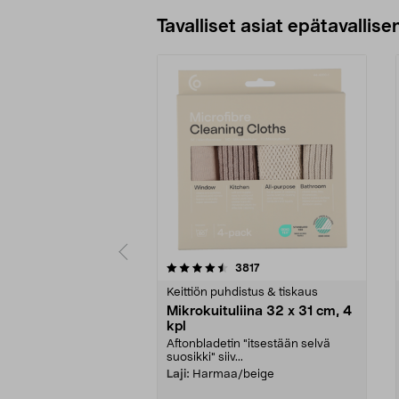
Tavalliset asiat epätavallisen
5viidestä
4.5viidestä
arvostelut
3817
tähdestä
tähdestä
Keittiön puhdistus & tiskaus
Mikrokuituliina 32 x 31 cm, 4
kpl
Aftonbladetin "itsestään selvä
suosikki" siiv...
Laji:
Harmaa/beige