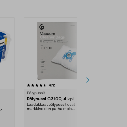
4.5viidestä
arvostelut
4.5
472
6
tähdestä
tähdestä
Pölypussit
Kierrätys & ro
Pölypussi C3100, 4 kpl
Roskapussi,
kahvat, 30 l
Laadukkaat pölypussit ovat
markkinoiden parhaimpia.
A-
Testivoittaja 
Kestävä, jopa 50 % suurempi ...
roskapussi u
Roskapussi, jo