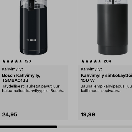
4.5 viidestä
arvostelut
arvostelut
123
204
0.0 viidestä
tähdestä
Kahvimyllyt
Kahvimyllyt
Bosch Kahvimylly,
Kahvimylly sähkökäyttö
TSM6A013B
150 W
Täydellisesti jauhetut pavut juuri
Jauha lempikahvipapusi juu
haluamallesi kahvityypille. Bosch-
keittimeesi sopivaan
kahvimylly ...
jauhatuskarkeuteen. Sähkökä
24,95
19,99