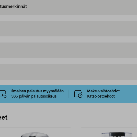
oitusmerkinnät
Ilmainen palautus myymälään
Maksuvaihtoehdot
365 päivän palautusoikeus
Katso ostoehdot
eet