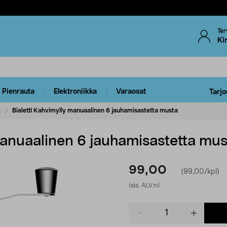
Ter
Ki
Pienrauta
Elektroniikka
Varaosat
Tarjo
t
Bialetti Kahvimylly manuaalinen 6 jauhamisastetta musta
manuaalinen 6 jauhamisastetta mus
99,00
(99,00/kpl)
(sis. ALV:n)
Product
quantity