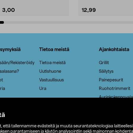
3,00
12,99
Lisää ostoskoriin
Lisää ostoskoriin
ysymyksiä
Tietoa meistä
Ajankohtaista
isään/Rekisteröidy
Tietoa meistä
Grillit
 salasana?
Uutishuone
Säilytys
ot
Vastuullisuus
Painepesurit
ria
Ura
Ruohotrimmerit
Aurinkokennovala
tä
it, että tallennamme evästeitä ja muuta seurantateknologiaa laitteelles
uksen parantamiseen ja käytön analysointiin sekä mainonnan kohdenta