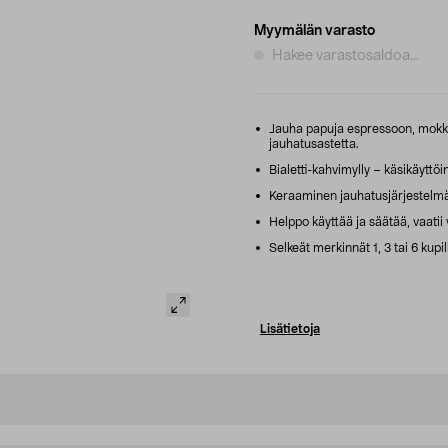
Myymälän varasto
Hakee varastosaldoa...
Jauha papuja espressoon, mokka
jauhatusastetta.
Bialetti-kahvimylly – käsikäyttöi
Keraaminen jauhatusjärjestelmä
Helppo käyttää ja säätää, vaatii
Selkeät merkinnät 1, 3 tai 6 kupi
Lisätietoja