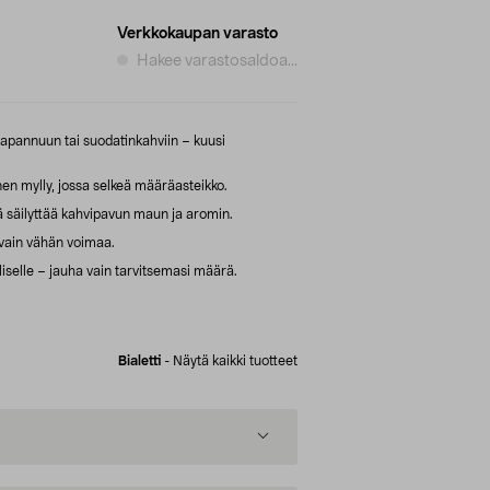
Verkkokaupan varasto
Hakee varastosaldoa...
pannuun tai suodatinkahviin – kuusi
nen mylly, jossa selkeä määräasteikko.
 säilyttää kahvipavun maun ja aromin.
 vain vähän voimaa.
lliselle – jauha vain tarvitsemasi määrä.
Bialetti
-
Näytä kaikki tuotteet