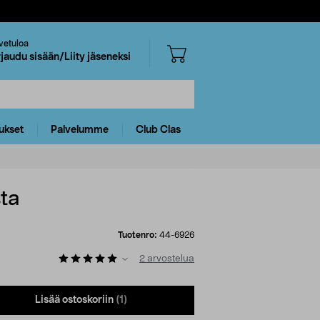
vetuloa
rjaudu sisään/Liity jäseneksi
ukset
Palvelumme
Club Clas
ta
Tuotenro:
44-6926
2
arvostelua
Lisää ostoskoriin
(1)