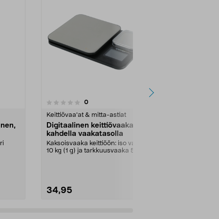
4.0 viidestä
3.5
1
arvostelut
0
tähdestä
tähdestä
Keittiövaa'at & mitta-astiat
Kahvimyllyt
inen,
Digitaalinen keittiövaaka
Kahvimylly 
kahdella vaakatasolla
Jauha erilaisi
niitä keskenä
ri
Kaksoisvaaka keittiöön: iso vaaka
makunautinnon
10 kg (1 g) ja tarkkuusvaaka 500 g
ytt...
(0,01 g). K...
34,95
59,00