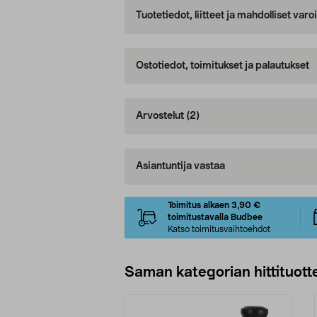
Tuotetiedot, liitteet ja mahdolliset var
Ostotiedot, toimitukset ja palautukset
Arvostelut
(2)
Asiantuntija vastaa
Toimitus alkaen 3,90 €
toimitustavalla Budbee
Katso toimitusvaihtoehdot
Saman kategorian hittituott