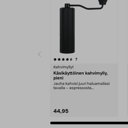
5 viidestä
4.5 viidestä
arvostelut
7
tähdestä
tähdestä
Kahvimyllyt
Käsikäyttöinen kahvimylly,
pieni
Jauha kahvisi juuri haluamallasi
tavalla – espressosta
pressopannuun. Helppokäyt...
44,95