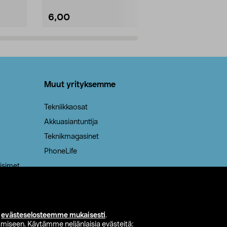
6,00
2,00
Lisää ostoskoriin
Lisää
Muut yrityksemme
Tekniikkaosat
Akkuasiantuntija
Teknikmagasinet
PhoneLife
isimet
i
evästeselosteemme mukaisesti
.
miseen. Käytämme neljänlaisia evästeitä: