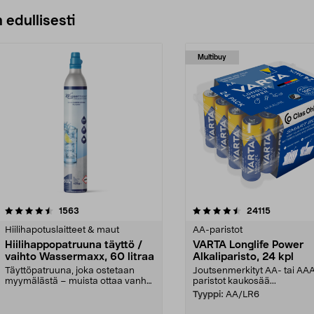
 edullisesti
Multibuy
4.5viidestä
arvostelut
4.5viidestä
arvostelut
1563
24115
tähdestä
Hiilihapotuslaitteet & maut
AA-paristot
Hiilihappopatruuna täyttö /
VARTA Longlife Power
vaihto Wassermaxx, 60 litraa
Alkaliparisto, 24 kpl
Täyttöpatruuna, joka ostetaan
Joutsenmerkityt AA- tai AA
myymälästä – muista ottaa vanha
paristot kaukosää...
patruuna mukaasi m...
Tyyppi:
AA/LR6