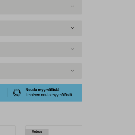
Nouda myymälästä
Ilmainen nouto myymälästä
Uutuus