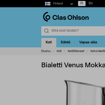
Select
FI
SV
Finland
market
Koti
Sähkö
Vapaa-aika
Etusivu
Koti
Keittiökoneet
Kahvinkeitt
Bialetti Venus Mokk