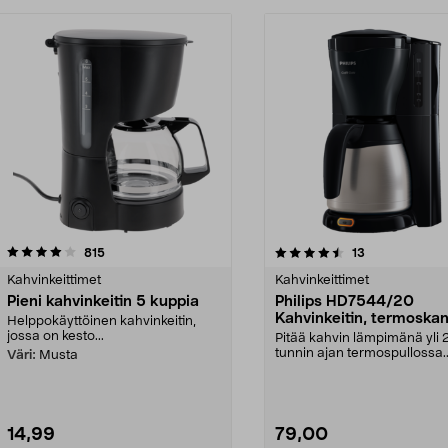
4.5 viidestä
arvostelut
4.0 viidestä
arvostelut
815
13
tähdestä
Kahvinkeittimet
Kahvinkeittimet
Pieni kahvinkeitin 5 kuppia
Philips HD7544/20
Kahvinkeitin, termoska
Helppokäyttöinen kahvinkeitin,
musta
jossa on kesto...
Pitää kahvin lämpimänä yli 
tunnin ajan termospullossa.
Väri:
Musta
Klassinen Philips HD754...
14,99
79,00