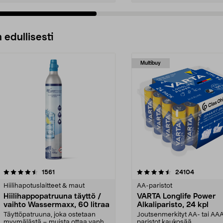
 edullisesti
Multibuy
4.5viidestä
arvostelut
4.5viidestä
arvostelut
1561
24104
tähdestä
Hiilihapotuslaitteet & maut
AA-paristot
Hiilihappopatruuna täyttö /
VARTA Longlife Power
vaihto Wassermaxx, 60 litraa
Alkaliparisto, 24 kpl
Täyttöpatruuna, joka ostetaan
Joutsenmerkityt AA- tai AA
myymälästä – muista ottaa vanha
paristot kaukosää...