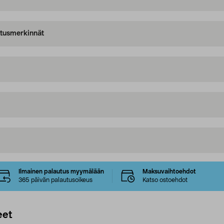
oitusmerkinnät
Ilmainen palautus myymälään
Maksuvaihtoehdot
365 päivän palautusoikeus
Katso ostoehdot
eet