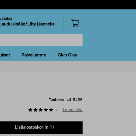
vetuloa
rjaudu sisään/Liity jäseneksi
ukset
Palvelumme
Club Clas
Tuotenro:
44-5455
1
arvostelu
Lisää ostoskoriin
(1)