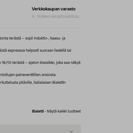
Verkkokaupan varasto
Hakee varastosaldoa...
ta terästä – sopii induktio-, kaasu- ja
äistä espressoa helposti suoraan liedellä tai
18/10-terästä – ajaton klassikko, joka saa näkyä
ntoitujen paineventtiilien ansiosta.
uttelusta pitäville, italialaisen Bialettin
Bialetti
-
Näytä kaikki tuotteet