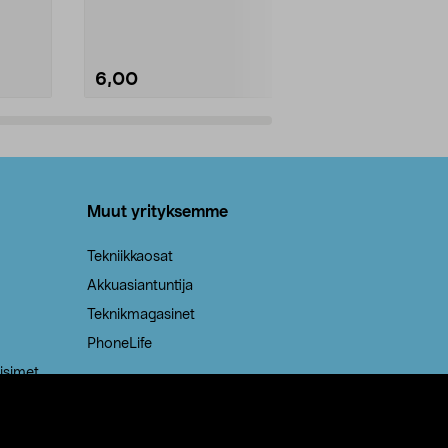
Roskapussi, jo
6,00
2,00
Lisää ostoskoriin
Lisää
Muut yrityksemme
Tekniikkaosat
Akkuasiantuntija
Teknikmagasinet
PhoneLife
isimet