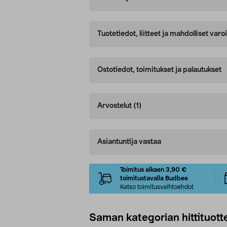
Tuotetiedot, liitteet ja mahdolliset var
Ostotiedot, toimitukset ja palautukset
Arvostelut
(1)
Asiantuntija vastaa
Toimitus alkaen 3,90 €
toimitustavalla Budbee
Katso toimitusvaihtoehdot
Saman kategorian hittituott