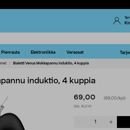
Ter
Ki
Pienrauta
Elektroniikka
Varaosat
Tarjo
imet
Bialetti Venus Mokkapannu induktio, 4 kuppia
apannu induktio, 4 kuppia
69,00
(69,00/kpl)
(sis. ALV:n)
Product
quantity