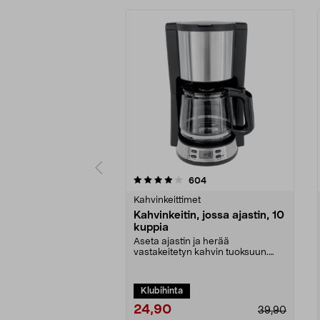
0 viidestä
4.0 viidestä
arvostelut
604
tähdestä
tähdestä
Kahvinkeittimet
Kahvinkeitin, jossa ajastin, 10
kuppia
Aseta ajastin ja herää
vastakeitetyn kahvin tuoksuun.
Kahvinkeitin – 10 kuppia, ...
Klubihinta
24,90
39,90