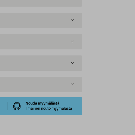
Nouda myymälästä
Ilmainen nouto myymälästä