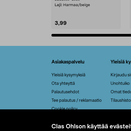
Laji:
Harmaa/beige
3,99
Lisää ostoskoriin
Alatunniste
Asiakaspalvelu
Yleisiä k
Yleisiä kysymyksiä
Kirjaudu s
Ota yhteyttä
Unohtuiko
Palautusehdot
Omat tied
Tee palautus / reklamaatio
Tilaushisto
Cookie policy
Toimitustavat
Clas Ohlson käyttää evästei
Saavutettavuus