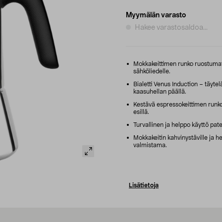
Myymälän varasto
Hakee varastosaldoa...
Mokkakeittimen runko ruostumaton
sähköliedelle.
Bialetti Venus Induction – täytel
kaasuhellan päällä.
Kestävä espressokeittimen runko 
esillä.
Turvallinen ja helppo käyttö pate
Mokkakeitin kahvinystäville ja herk
valmistama.
Lisätietoja