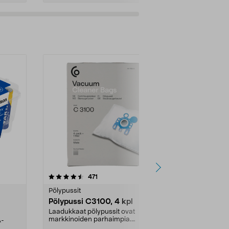
4.5viidestä
arvostelut
4.5
471
6
tähdestä
tähdestä
Pölypussit
Kierrätys & ro
Pölypussi C3100, 4 kpl
Roskapussi,
kahvat, 30 l
Laadukkaat pölypussit ovat
markkinoiden parhaimpia.
A-
Testivoittaja 
Kestävä, jopa 50 % suurempi ...
roskapussi u