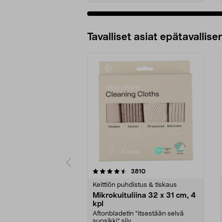
Tavalliset asiat epätavallisen
5viidestä
4.5viidestä
arvostelut
3810
tähdestä
tähdestä
Keittiön puhdistus & tiskaus
Mikrokuituliina 32 x 31 cm, 4
kpl
Aftonbladetin "itsestään selvä
suosikki" siiv...