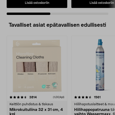
Lisää ostoskoriin
Lisää ostoskoriin
Tavalliset asiat epätavallisen edullisesti
4.5viidestä
arvostelut
4.5viidestä
arvostelu
3814
1561
(1,00/kpl)
tähdestä
t
Keittiön puhdistus & tiskaus
Hiilihapotuslaitteet & mau
Mikrokuituliina 32 x 31 cm, 4
Hiilihappopatruuna tä
kpl
vaihto Wassermaxx, 6