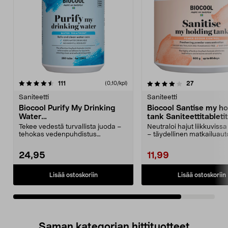
4.0viidestä
arvostelut
arvostelut
111
27
(0,10/kpl)
tähdestä
Saniteetti
Saniteetti
Biocool Purify My Drinking
Biocool Santise my ho
Water
tank Saniteettitableti
Vedenpuhdistustabletit, 250
kpl
Tekee vedestä turvallista juoda –
Neutraloi hajut liikkuviss
kpl
tehokas vedenpuhdistus
– täydellinen matkailuaut
matkailuautoon ja venee...
veneeseen ja v...
24,95
11,99
Lisää ostoskoriin
Lisää ostoskoriin
Saman kategorian hittituotteet