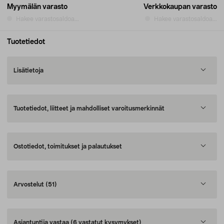
Myymälän varasto
Verkkokaupan varasto
Hakee varastosaldoa...
Hakee varastosaldoa...
Tuotetiedot
Lisätietoja
Tuotetiedot, liitteet ja mahdolliset varoitusmerkinnät
Ostotiedot, toimitukset ja palautukset
Arvostelut
(51)
Asiantuntija vastaa
(6 vastatut kysymykset)