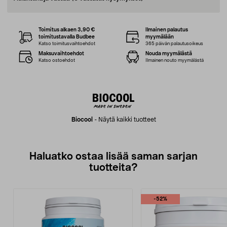
Toimitus alkaen 3,90 €
Ilmainen palautus
toimitustavalla Budbee
myymälään
Katso toimitusvaihtoehdot
365 päivän palautusoikeus
Maksuvaihtoehdot
Nouda myymälästä
Katso ostoehdot
Ilmainen nouto myymälästä
Biocool
-
Näytä kaikki tuotteet
Haluatko ostaa lisää saman sarjan
tuotteita?
-52%