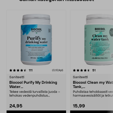
4.5 viidestä
arvostelut
4.0 viidestä
arvostelut
111
51
(0,10/kpl)
tähdestä
t
Saniteetti
Saniteetti
Biocool Purify My Drinking
Biocool Clean my Wat
Water
Tank,
Vedenpuhdistustabletit, 250
Vedenpuhdistustablet
Tekee vedestä turvallista juoda –
Puhdistaa tehokkaasti vesi
kpl
kpl
tehokas vedenpuhdistus
harmaavesisäiliöt ja letkut
matkailuautoon ja venee...
makua e...
24,95
15,99