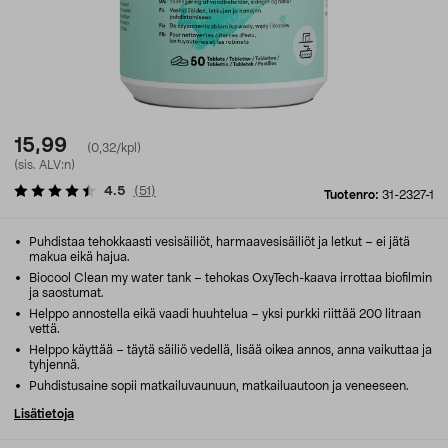
15,99
(0,32/kpl)
(sis. ALV:n)
4.5
(
51
)
Tuotenro:
31-2327-1
Puhdistaa tehokkaasti vesisäiliöt, harmaavesisäiliöt ja letkut – ei jätä
makua eikä hajua.
Biocool Clean my water tank – tehokas OxyTech-kaava irrottaa biofilmin
ja saostumat.
Helppo annostella eikä vaadi huuhtelua – yksi purkki riittää 200 litraan
vettä.
Helppo käyttää – täytä säiliö vedellä, lisää oikea annos, anna vaikuttaa ja
tyhjennä.
Puhdistusaine sopii matkailuvaunuun, matkailuautoon ja veneeseen.
Lisätietoja