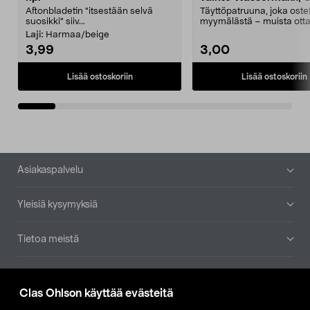
Aftonbladetin "itsestään selvä
Täyttöpatruuna, joka ost
suosikki" siiv...
myymälästä – muista ott
patruuna mukaasi m...
Laji:
Harmaa/beige
3,99
3,00
Lisää ostoskoriin
Lisää ostoskoriin
Alatunniste
Asiakaspalvelu
Yleisiä kysymyksiä
Tietoa meistä
Ajankohtaista
Clas Ohlson käyttää evästeitä
Muut yrityksemme