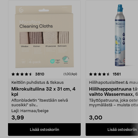
4.5viidestä
arvostelut
4.5viidestä
arvostelu
3810
1561
(1,00/kpl)
tähdestä
t
Keittiön puhdistus & tiskaus
Hiilihapotuslaitteet & mau
Mikrokuituliina 32 x 31 cm, 4
Hiilihappopatruuna tä
kpl
vaihto Wassermaxx, 6
Aftonbladetin "itsestään selvä
Täyttöpatruuna, joka ost
suosikki" siiv...
myymälästä – muista ott
patruuna mukaasi m...
Laji:
Harmaa/beige
3,99
3,00
Lisää ostoskoriin
Lisää ostoskoriin