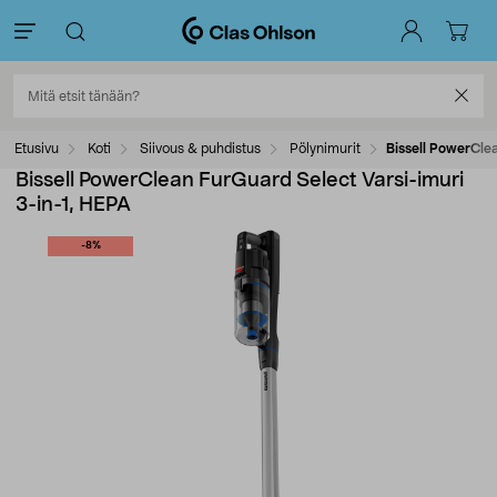
Etusivu
Koti
Siivous & puhdistus
Pölynimurit
Bissell PowerCle
Bissell PowerClean FurGuard Select Varsi-imuri
3-in-1, HEPA
-8%