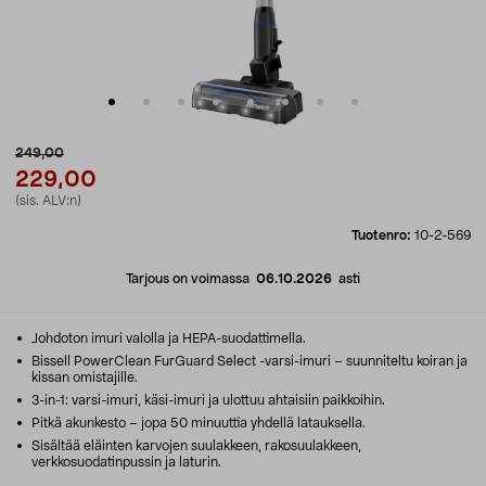
249,00
229,00
(sis. ALV:n)
Tuotenro:
10-2-569
Tarjous on voimassa
06.10.2026
asti
Johdoton imuri valolla ja HEPA-suodattimella.
Bissell PowerClean FurGuard Select -varsi-imuri – suunniteltu koiran ja
kissan omistajille.
3-in-1: varsi-imuri, käsi-imuri ja ulottuu ahtaisiin paikkoihin.
Pitkä akunkesto – jopa 50 minuuttia yhdellä latauksella.
Sisältää eläinten karvojen suulakkeen, rakosuulakkeen,
verkkosuodatinpussin ja laturin.