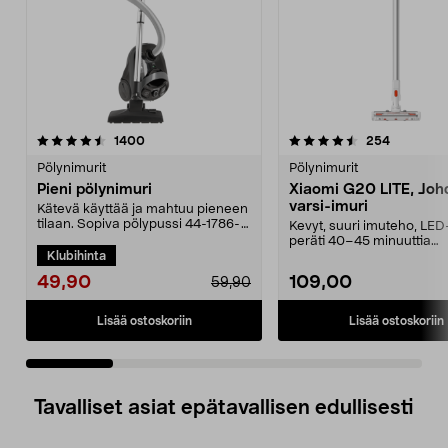
4.5 viidestä
arvostelut
4.5 viidestä
arvostelut
1400
254
tähdestä
t
Pölynimurit
Pölynimurit
Pieni pölynimuri
Xiaomi G20 LITE, Joh
varsi-imuri
Kätevä käyttää ja mahtuu pieneen
tilaan. Sopiva pölypussi 44-1786-
Kevyt, suuri imuteho, LED
5. Kompakti pö...
peräti 40–45 minuuttia
Klubihinta
käyttöaikaa vakiotilass...
49,90
109,00
59,90
Lisää ostoskoriin
Lisää ostoskoriin
Tavalliset asiat epätavallisen edullisesti