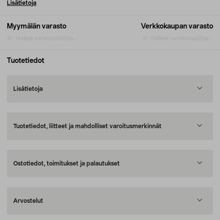
Lisätietoja
Myymälän varasto
Verkkokaupan varasto
Hakee varastosaldoa...
Hakee varastosaldoa...
Tuotetiedot
Lisätietoja
Tuotetiedot, liitteet ja mahdolliset varoitusmerkinnät
Ostotiedot, toimitukset ja palautukset
Arvostelut