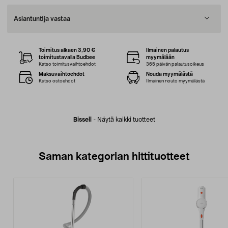
Asiantuntija vastaa
Toimitus alkaen 3,90 €
Ilmainen palautus
toimitustavalla Budbee
myymälään
Katso toimitusvaihtoehdot
365 päivän palautusoikeus
Maksuvaihtoehdot
Nouda myymälästä
Katso ostoehdot
Ilmainen nouto myymälästä
Bissell
-
Näytä kaikki tuotteet
Saman kategorian hittituotteet