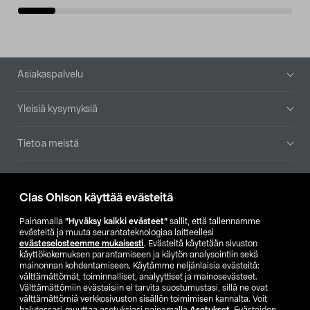
Alatunniste
Asiakaspalvelu
Yleisiä kysymyksiä
Tietoa meistä
Ajankohtaista
Clas Ohlson käyttää evästeitä
Muut yrityksemme
Painamalla
”Hyväksy kaikki evästeet”
sallit, että tallennamme
evästeitä ja muuta seurantateknologiaa laitteellesi
evästeselosteemme mukaisesti
. Evästeitä käytetään sivuston
Etsi myymälä
käyttökokemuksen parantamiseen ja käytön analysointiin sekä
mainonnan kohdentamiseen. Käytämme neljänlaisia evästeitä:
välttämättömät, toiminnalliset, analyyttiset ja mainosevästeet.
SE
NO
FI
Välttämättömiin evästeisiin ei tarvita suostumustasi, sillä ne ovat
välttämättömiä verkkosivuston sisällön toimimisen kannalta. Voit
FI
SV