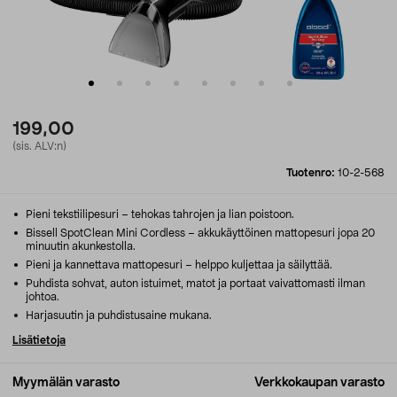
199,00
(sis. ALV:n)
Tuotenro:
10-2-568
Pieni tekstiilipesuri – tehokas tahrojen ja lian poistoon.
Bissell SpotClean Mini Cordless – akkukäyttöinen mattopesuri jopa 20
minuutin akunkestolla.
Pieni ja kannettava mattopesuri – helppo kuljettaa ja säilyttää.
Puhdista sohvat, auton istuimet, matot ja portaat vaivattomasti ilman
johtoa.
Harjasuutin ja puhdistusaine mukana.
Lisätietoja
Myymälän varasto
Verkkokaupan varasto