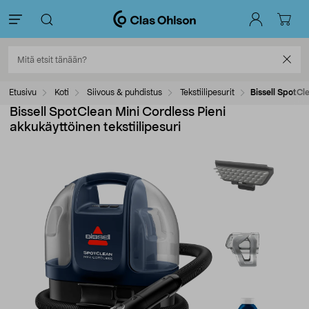
Etusivu
Koti
Siivous & puhdistus
Tekstiilipesurit
Bissell SpotCle
Bissell SpotClean Mini Cordless Pieni
akkukäyttöinen tekstiilipesuri