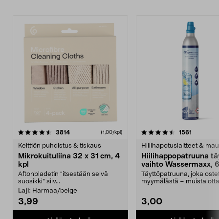
4.5viidestä
arvostelut
4.5viidestä
arvostelu
3814
1561
(1,00/kpl)
tähdestä
t
Keittiön puhdistus & tiskaus
Hiilihapotuslaitteet & mau
Mikrokuituliina 32 x 31 cm, 4
Hiilihappopatruuna tä
kpl
vaihto Wassermaxx, 6
Aftonbladetin "itsestään selvä
Täyttöpatruuna, joka ost
suosikki" siiv...
myymälästä – muista ott
patruuna mukaasi m...
Laji:
Harmaa/beige
3,99
3,00