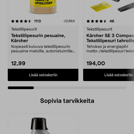
4.5 viidestä
arvostelut
4.5 viidestä
arvostelut
1113
46
(12,99/l)
tähdestä
t
Tekstiilipesurit
Tekstiilipesurit
Tekstiilipesurin pesuaine,
Kärcher SE 3 Compa
Kärcher
Tekstiilipesuri tahroill
Nopeasti kuivuva tekstiilipesurin
Tehokas ja energiapihi
pesuaine matoille, autonistuimille,
matto-/tekstiilipesuri tekst
sohville j...
puhdistamiseen. Kärche..
12,99
194,00
Lisää ostoskoriin
Lisää ostoskoriin
Sopivia tarvikkeita