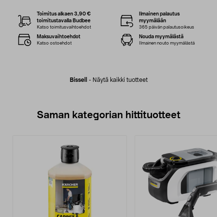
Toimitus alkaen 3,90 €
Ilmainen palautus
toimitustavalla Budbee
myymälään
Katso toimitusvaihtoehdot
365 päivän palautusoikeus
Maksuvaihtoehdot
Nouda myymälästä
Katso ostoehdot
Ilmainen nouto myymälästä
Bissell
-
Näytä kaikki tuotteet
Saman kategorian hittituotteet