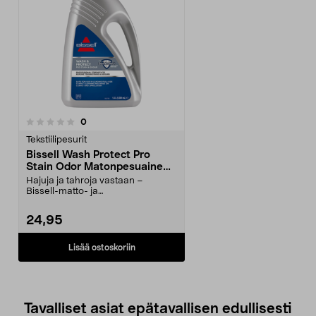
arvostelut
0
Tekstiilipesurit
Bissell Wash Protect Pro
Stain Odor Matonpesuaine
1,5 l
Hajuja ja tahroja vastaan –
Bissell-matto- ja
tekstiilipesureihin. Bissell Wash ...
24,95
Lisää ostoskoriin
Tavalliset asiat epätavallisen edullisesti