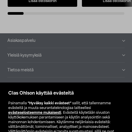
Lisää ostoskoriin
Lisää ostoskoriin
Alatunniste
Asiakaspalvelu
Yleisiä kysymyksiä
Tietoa meistä
Ajankohtaista
Clas Ohlson käyttää evästeitä
Muut yrityksemme
Painamalla
”Hyväksy kaikki evästeet”
sallit, että tallennamme
evästeitä ja muuta seurantateknologiaa laitteellesi
evästeselosteemme mukaisesti
. Evästeitä käytetään sivuston
Etsi myymälä
käyttökokemuksen parantamiseen ja käytön analysointiin sekä
mainonnan kohdentamiseen. Käytämme neljänlaisia evästeitä:
välttämättömät, toiminnalliset, analyyttiset ja mainosevästeet.
SE
NO
FI
Välttämättömiin evästeisiin ei tarvita suostumustasi, sillä ne ovat