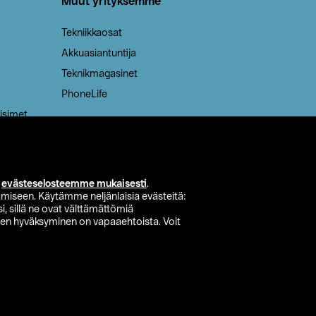
Muut yrityksemme
Tekniikkaosat
Akkuasiantuntija
Teknikmagasinet
PhoneLife
isimet
i
evästeselosteemme mukaisesti
.
miseen. Käytämme neljänlaisia evästeitä:
i, sillä ne ovat välttämättömiä
den hyväksyminen on vapaaehtoista. Voit
si myymälä