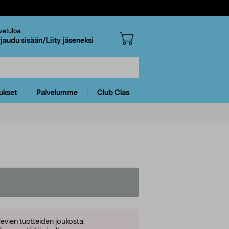
vetuloa
rjaudu sisään/Liity jäseneksi
ukset
Palvelumme
Club Clas
levien tuotteiden joukosta.