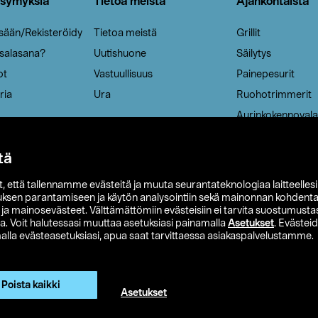
ysymyksiä
Tietoa meistä
Ajankohtaista
isään/Rekisteröidy
Tietoa meistä
Grillit
 salasana?
Uutishuone
Säilytys
ot
Vastuullisuus
Painepesurit
ria
Ura
Ruohotrimmerit
Aurinkokennovala
tä
it, että tallennamme evästeitä ja muuta seurantateknologiaa laitteelles
uksen parantamiseen ja käytön analysointiin sekä mainonnan kohdenta
t ja mainosevästeet. Välttämättömiin evästeisiin ei tarvita suostumustas
a. Voit halutessasi muuttaa asetuksiasi painamalla
Asetukset
. Evästei
lla evästeasetuksiasi, apua saat tarvittaessa asiakaspalvelustamme.
 Ohlson
Club Clas
Ostoehdot
Tietosuojaseloste
Et
Näytä hinnat ilman ALV:a
Poista kaikki
Asetukset