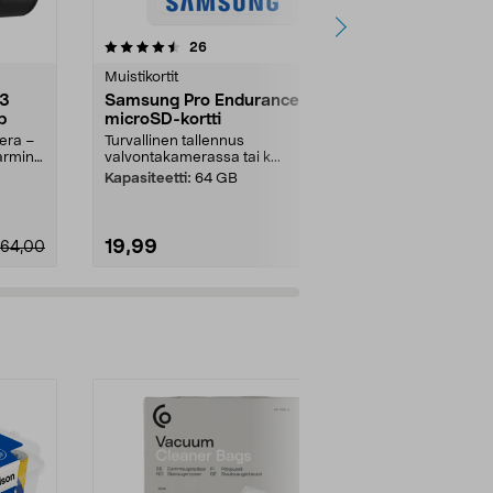
arvostelut
5.0
26
0.0 viidestä
tähdestä
tähdestä
Muistikortit
Autokamerat
 3
Samsung Pro Endurance
Road Angel 
p
microSD-kortti
Play, Ultim
era –
Turvallinen tallennus
Halo-kojelau
armin
valvontakamerassa tai k...
asennukseen 
Halo Play, Ulti
Kapasiteetti:
64 GB
19,99
37,95
164,00