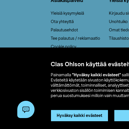
Asiakaspalvelu
Yleisiä k
Yleisiä kysymyksiä
Kirjaudu s
Ota yhteyttä
Unohtuiko
Palautusehdot
Omat tied
Tee palautus / reklamaatio
Tilaushisto
Cookie policy
Toimitustavat
Saavutettavuus
Clas Ohlson käyttää evästei
Painamalla
”Hyväksy kaikki evästeet”
sall
Evästeitä käytetään sivuston käyttökokem
välttämättömät, toiminnalliset, analyyttise
verkkosivuston sisällön toimimisen kannalt
perua suostumuksesi milloin vain muuttama
© 2026 Clas
Hyväksy kaikki evästeet