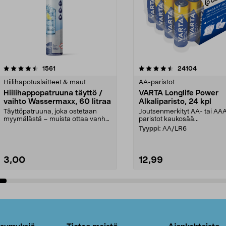
4.5viidestä
arvostelut
4.5viidestä
arvostelut
1561
24104
tähdestä
Hiilihapotuslaitteet & maut
AA-paristot
Hiilihappopatruuna täyttö /
VARTA Longlife Power
vaihto Wassermaxx, 60 litraa
Alkaliparisto, 24 kpl
Täyttöpatruuna, joka ostetaan
Joutsenmerkityt AA- tai AA
myymälästä – muista ottaa vanha
paristot kaukosää...
patruuna mukaasi m...
Tyyppi:
AA/LR6
3,00
12,99
Lisää ostoskoriin
Lisää ostoskoriin