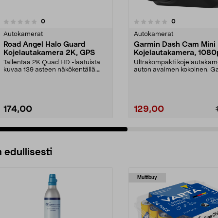
4.5 viidestä
arvostelut
arvostelut
0
0
0.0 viidestä
tähdestä
Autokamerat
Autokamerat
Road Angel Halo Guard
Garmin Dash Cam Mini
Kojelautakamera 2K, GPS
Kojelautakamera, 1080
Tallentaa 2K Quad HD -laatuista
Ultrakompakti kojelautakam
kuvaa 139 asteen näkökentällä.
auton avaimen kokoinen. G
Road Angel Halo G...
Dash Cam Mini 3 -...
174,00
129,00
 edullisesti
Multibuy