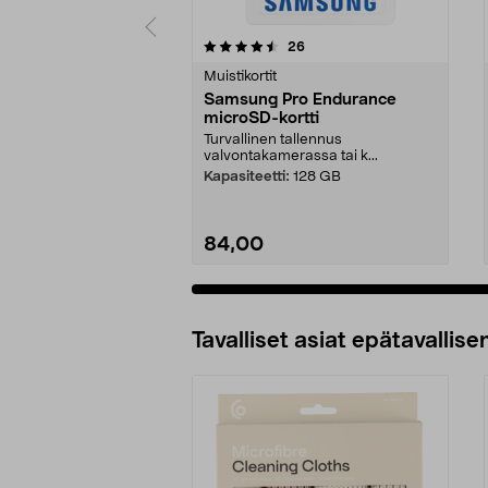
5 viidestä
arvostelut
26
0.0 viidestä
tähdestä
tähdestä
Muistikortit
Samsung Pro Endurance
microSD-kortti
Turvallinen tallennus
valvontakamerassa tai k...
Kapasiteetti:
128 GB
84,00
Tavalliset asiat epätavallisen