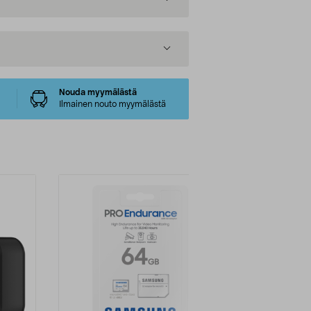
Nouda myymälästä
Ilmainen nouto myymälästä