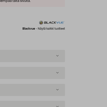
empaa tältä sivulta.
Blackvue
-
Näytä kaikki tuotteet