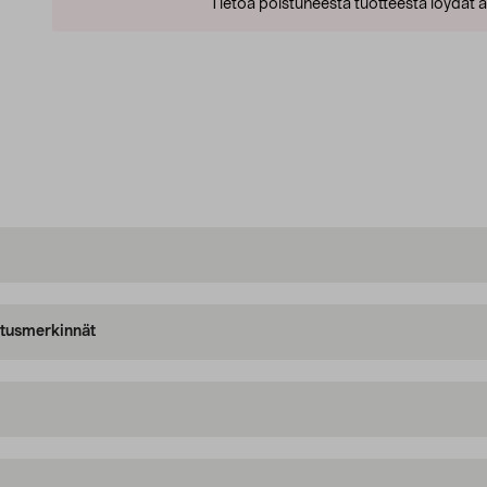
Tietoa poistuneesta tuotteesta löydät al
oitusmerkinnät