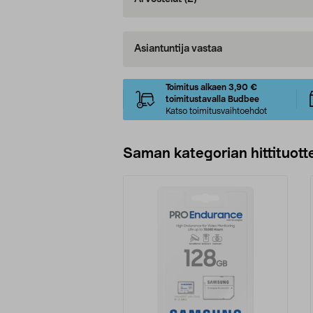
Asiantuntija vastaa
Toimitus alkaen 3,90 €
toimitustavalla Budbee
Katso toimitusvaihtoehdot
Saman kategorian hittituott