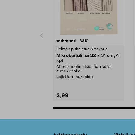
5viidestä
4.5viidestä
arvostelut
3810
tähdestä
tähdestä
Keittiön puhdistus & tiskaus
Mikrokuituliina 32 x 31 cm, 4
kpl
Aftonbladetin "itsestään selvä
suosikki" siiv...
Laji:
Harmaa/beige
3,99
Lisää ostoskoriin
Alatunniste