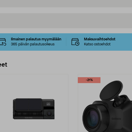
Ilmainen palautus myymälään
Maksuvaihtoehdot
365 päivän palautusoikeus
Katso ostoehdot
eet
-21%