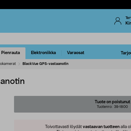
Ter
Ki
Pienrauta
Elektroniikka
Varaosat
Tarjo
tokamerat
BlackVue GPS-vastaanotin
anotin
Tuote on poistunut
Tuotenro:
39-1800
Toivottavasti löydät
vastaavan tuotteen
alla o