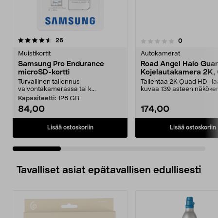
arvostelut
26
arvostelut
0
0.0 viidestä
0.0 viidestä
tähdestä
t
Muistikortit
Autokamerat
Samsung Pro Endurance
Road Angel Halo Gua
microSD-kortti
Kojelautakamera 2K,
Turvallinen tallennus
Tallentaa 2K Quad HD -la
valvontakamerassa tai k...
kuvaa 139 asteen näköken
Road Angel Halo G...
Kapasiteetti:
128 GB
84,00
174,00
Lisää ostoskoriin
Lisää ostoskoriin
Tavalliset asiat epätavallisen edullisesti