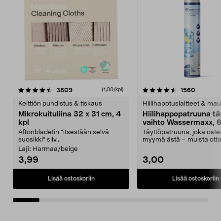
4.5viidestä
arvostelut
4.5viidestä
arvostel
3809
1560
(1,00/kpl)
tähdestä
t
Keittiön puhdistus & tiskaus
Hiilihapotuslaitteet & mau
Mikrokuituliina 32 x 31 cm, 4
Hiilihappopatruuna tä
kpl
vaihto Wassermaxx, 6
Aftonbladetin "itsestään selvä
Täyttöpatruuna, joka ost
suosikki" siiv...
myymälästä – muista ott
patruuna mukaasi m...
Laji:
Harmaa/beige
3,99
3,00
Lisää ostoskoriin
Lisää ostoskoriin