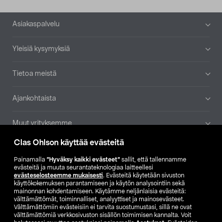
Alatunniste
Asiakaspalvelu
Yleisiä kysymyksiä
Tietoa meistä
Ajankohtaista
Muut yrityksemme
Clas Ohlson käyttää evästeitä
Etsi myymälä
Painamalla
”Hyväksy kaikki evästeet”
sallit, että tallennamme
evästeitä ja muuta seurantateknologiaa laitteellesi
SE
NO
FI
evästeselosteemme mukaisesti
. Evästeitä käytetään sivuston
käyttökokemuksen parantamiseen ja käytön analysointiin sekä
FI
SV
mainonnan kohdentamiseen. Käytämme neljänlaisia evästeitä:
välttämättömät, toiminnalliset, analyyttiset ja mainosevästeet.
Välttämättömiin evästeisiin ei tarvita suostumustasi, sillä ne ovat
välttämättömiä verkkosivuston sisällön toimimisen kannalta. Voit