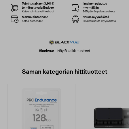
Toimitus alkaen 3,90 €
Ilmainen palautus
toimitustavalla Budbee
myymälään
Katso toimitusvaihtoehdot
365 päivän palautusoikeus
Maksuvaihtoehdot
Nouda myymälästä
Katso ostoehdot
Ilmainen nouto myymälästä
Blackvue
-
Näytä kaikki tuotteet
Saman kategorian hittituotteet