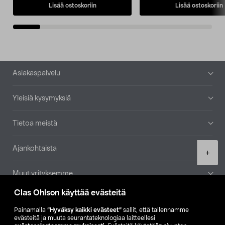
Lisää ostoskoriin
Lisää ostoskoriin
Alatunniste
Asiakaspalvelu
Yleisiä kysymyksiä
Tietoa meistä
Ajankohtaista
Product
+
quantity
Muut yrityksemme
Clas Ohlson käyttää evästeitä
Etsi myymälä
Painamalla
”Hyväksy kaikki evästeet”
sallit, että tallennamme
evästeitä ja muuta seurantateknologiaa laitteellesi
SE
NO
FI