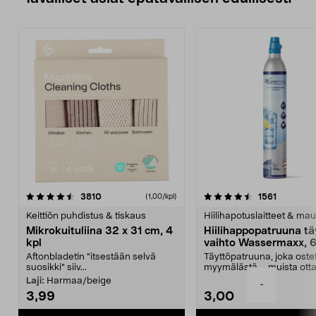
4.5viidestä
arvostelut
4.5viidestä
arvostelu
3810
1561
(1,00/kpl)
tähdestä
t
Keittiön puhdistus & tiskaus
Hiilihapotuslaitteet & mau
Mikrokuituliina 32 x 31 cm, 4
Hiilihappopatruuna tä
kpl
vaihto Wassermaxx, 6
Aftonbladetin "itsestään selvä
Täyttöpatruuna, joka ost
suosikki" siiv...
myymälästä – muista ott
patruuna mukaasi m...
Laji:
Harmaa/beige
-
3,99
3,00