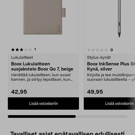
arvostelut
1
arvostelut
0
0.0 viidestä
0.0 viidestä
tähdestä
t
Lukulaitteet
Stylus-kynät
Boox Lukulaitteen
Boox InkSense Plus St
suojakotelo Boox Go 7, beige
Kynä, silver
Herättää lukulaitteen, kun avaat
Kirjoita ja tee muistiinpan
kannen, ja siirtyy lepotilaan, kun
suoraan lukulaitteella – y
suljet sen. ...
vaivattomasti kuin ...
42,95
49,95
Lisää ostoskoriin
Lisää ostoskoriin
Tavalliset asiat epätavallisen edullisesti