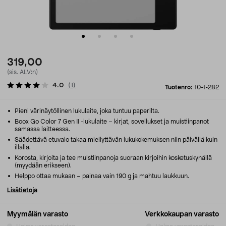
319,00
(sis. ALV:n)
4.0
(
1
)
Tuotenro:
10-1-282
Pieni värinäytöllinen lukulaite, joka tuntuu paperilta.
Boox Go Color 7 Gen II -lukulaite – kirjat, sovellukset ja muistiinpanot
samassa laitteessa.
Säädettävä etuvalo takaa miellyttävän lukukokemuksen niin päivällä kuin
illalla.
Korosta, kirjoita ja tee muistiinpanoja suoraan kirjoihin kosketuskynällä
(myydään erikseen).
Helppo ottaa mukaan – painaa vain 190 g ja mahtuu laukkuun.
Lisätietoja
Myymälän varasto
Verkkokaupan varasto