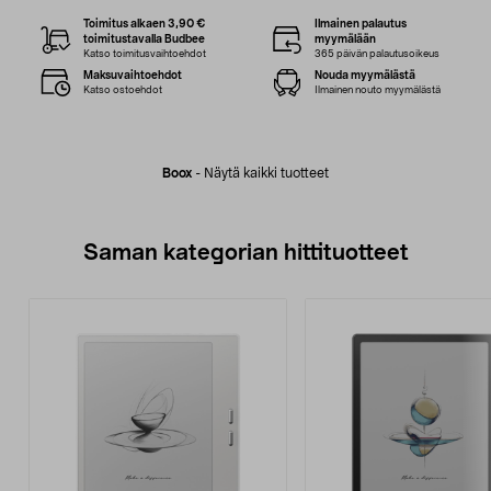
Toimitus alkaen 3,90 €
Ilmainen palautus
toimitustavalla Budbee
myymälään
Katso toimitusvaihtoehdot
365 päivän palautusoikeus
Maksuvaihtoehdot
Nouda myymälästä
Katso ostoehdot
Ilmainen nouto myymälästä
Boox
-
Näytä kaikki tuotteet
Saman kategorian hittituotteet