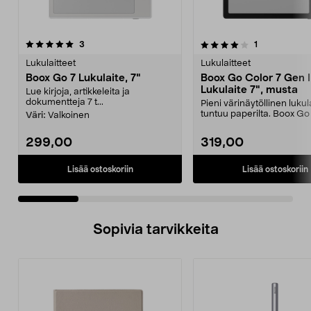
4.0 viidestä
arvostelut
3.0 viidestä
arvostelut
3
1
tähdestä
t
Lukulaitteet
Lukulaitteet
Boox Go 7 Lukulaite, 7"
Boox Go Color 7 Gen I
Lukulaite 7", musta
Lue kirjoja, artikkeleita ja
dokumentteja 7 t...
Pieni värinäytöllinen lukul
tuntuu paperilta. Boox Go
Väri:
Valkoinen
Gen II -...
299,00
319,00
Lisää ostoskoriin
Lisää ostoskoriin
Sopivia tarvikkeita