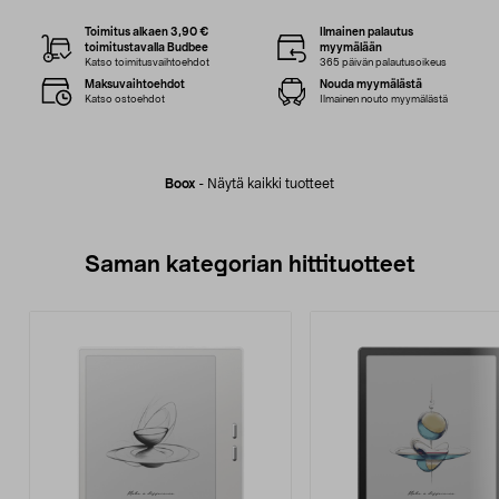
Toimitus alkaen 3,90 €
Ilmainen palautus
toimitustavalla Budbee
myymälään
Katso toimitusvaihtoehdot
365 päivän palautusoikeus
Maksuvaihtoehdot
Nouda myymälästä
Katso ostoehdot
Ilmainen nouto myymälästä
Boox
-
Näytä kaikki tuotteet
Saman kategorian hittituotteet