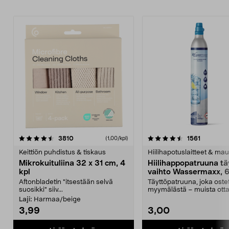
4.5viidestä
arvostelut
4.5viidestä
arvostelu
3810
1561
(1,00/kpl)
tähdestä
t
Keittiön puhdistus & tiskaus
Hiilihapotuslaitteet & mau
Mikrokuituliina 32 x 31 cm, 4
Hiilihappopatruuna tä
kpl
vaihto Wassermaxx, 6
Aftonbladetin "itsestään selvä
Täyttöpatruuna, joka ost
suosikki" siiv...
myymälästä – muista ott
patruuna mukaasi m...
Laji:
Harmaa/beige
3,99
3,00