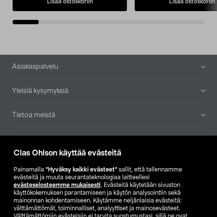
Lisää ostoskoriin
Lisää ostoskoriin
Alatunniste
Asiakaspalvelu
Yleisiä kysymyksiä
Tietoa meistä
Ajankohtaista
Clas Ohlson käyttää evästeitä
Muut yrityksemme
Painamalla
”Hyväksy kaikki evästeet”
sallit, että tallennamme
evästeitä ja muuta seurantateknologiaa laitteellesi
evästeselosteemme mukaisesti
. Evästeitä käytetään sivuston
Etsi myymälä
käyttökokemuksen parantamiseen ja käytön analysointiin sekä
mainonnan kohdentamiseen. Käytämme neljänlaisia evästeitä:
välttämättömät, toiminnalliset, analyyttiset ja mainosevästeet.
SE
NO
FI
Välttämättömiin evästeisiin ei tarvita suostumustasi, sillä ne ovat