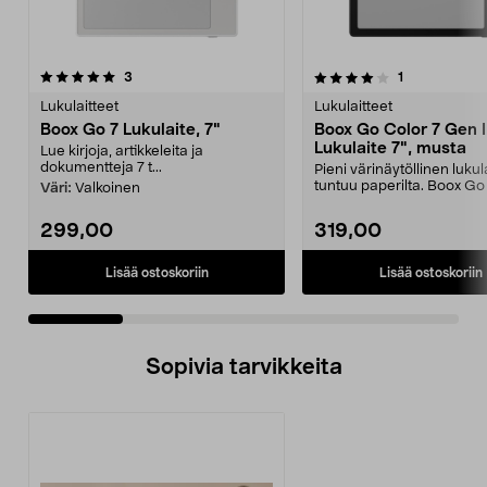
4.0 viidestä
arvostelut
3.0 viidestä
arvostelut
3
1
tähdestä
t
Lukulaitteet
Lukulaitteet
Boox Go 7 Lukulaite, 7"
Boox Go Color 7 Gen I
Lukulaite 7", musta
Lue kirjoja, artikkeleita ja
dokumentteja 7 t...
Pieni värinäytöllinen lukul
tuntuu paperilta. Boox Go
Väri:
Valkoinen
Gen II -...
299,00
319,00
Lisää ostoskoriin
Lisää ostoskoriin
Sopivia tarvikkeita